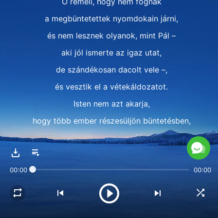
Ő reméli, hogy nem fognak
a megbüntetettek nyomdokain járni,
és nem lesznek olyanok, mint Pál –
aki jól ismerte az igaz utat,
de szándékosan dacolt vele –,
és vesztik el a vétekáldozatot.
Isten nem azt akarja,
hogy több ember részesüljön büntetésben,
hanem azt reméli,
hogy több ember lesz megmentve,
00:00
00:00
és több ember tart lépést Vele
és megy be az Ő királyságába,
és megy be az Ő királyságába.