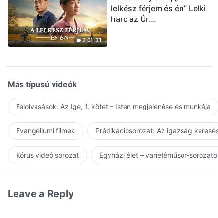
lelkész férjem és én” Lelki
harc az Úr
visszatérésének
üdvözlésekor (Magyar
2:01:31
szinkron)
Más típusú videók
Felolvasások: Az Ige, 1. kötet – Isten megjelenése és munkája
Evangéliumi filmek
Prédikációsorozat: Az igazság keresés
Kórus videó sorozat
Egyházi élet – varietéműsor-sorozato
Leave a Reply