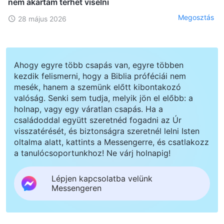
nem akartam terhet viselni
Megosztás
28 május 2026
Ahogy egyre több csapás van, egyre többen
kezdik felismerni, hogy a Biblia próféciái nem
mesék, hanem a szemünk előtt kibontakozó
valóság. Senki sem tudja, melyik jön el előbb: a
holnap, vagy egy váratlan csapás. Ha a
családoddal együtt szeretnéd fogadni az Úr
visszatérését, és biztonságra szeretnél lelni Isten
oltalma alatt, kattints a Messengerre, és csatlakozz
a tanulócsoportunkhoz! Ne várj holnapig!
Lépjen kapcsolatba velünk
Messengeren