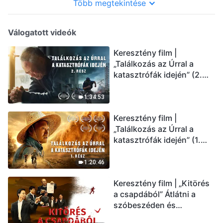
engedelmességre
Több megtekintése
Válogatott videók
Keresztény film |
„Találkozás az Úrral a
katasztrófák idején” (2.
rész) Az utolsó napok
csapásai közelednek.
1:34:53
Hogyan juthatunk be Isten
Keresztény film |
országába? (Magyar
„Találkozás az Úrral a
szinkron)
katasztrófák idején” (1.
rész) A nagy katasztrófák
mögötti igazság sokkoló
1:20:46
lesz! (Magyar szinkron)
Keresztény film | „Kitörés
a csapdából” Átlátni a
szóbeszéden és
üdvözölni az Úr Jézust