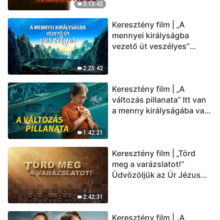
(Magyar szinkron)
3:15:42
Keresztény film | „A
mennyei királyságba
vezető út veszélyes”
(Magyar szinkron)
2:25:42
Keresztény film | „A
változás pillanata” Itt van
a menny királyságába való
belépés útja (Magyar
szinkron)
1:42:21
Keresztény film | „Törd
meg a varázslatot!”
Üdvözöljük az Úr Jézus
visszatérését (Magyar
szinkron)
2:42:31
Keresztény film | „A