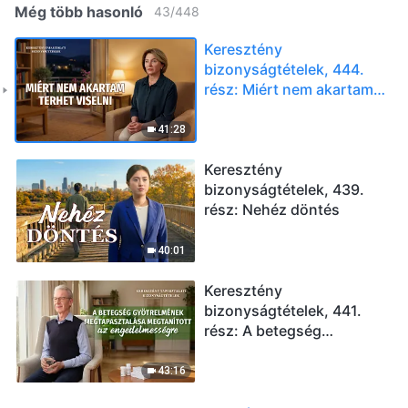
Még több hasonló
43
/
448
Keresztény
bizonyságtételek, 444.
rész: Miért nem akartam
terhet viselni
41:28
Keresztény
bizonyságtételek, 439.
rész: Nehéz döntés
40:01
Keresztény
bizonyságtételek, 441.
rész: A betegség
gyötrelmének
megtapasztalása
43:16
megtanított az