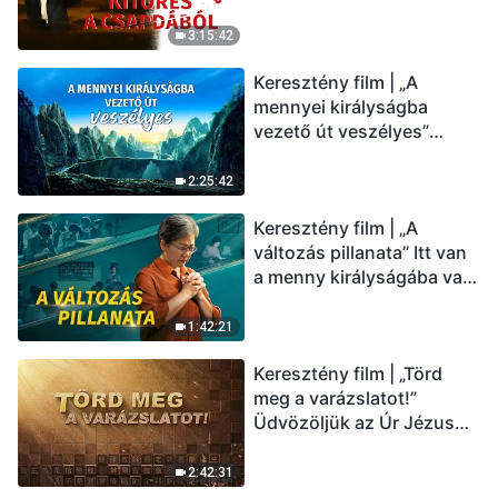
üdvözölni az Úr Jézust
(Magyar szinkron)
3:15:42
Keresztény film | „A
mennyei királyságba
vezető út veszélyes”
(Magyar szinkron)
2:25:42
Keresztény film | „A
változás pillanata” Itt van
a menny királyságába való
belépés útja (Magyar
szinkron)
1:42:21
Keresztény film | „Törd
meg a varázslatot!”
Üdvözöljük az Úr Jézus
visszatérését (Magyar
szinkron)
2:42:31