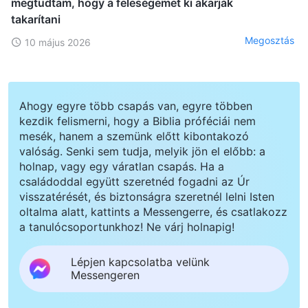
megtudtam, hogy a feleségemet ki akarják
takarítani
Megosztás
10 május 2026
Ahogy egyre több csapás van, egyre többen
kezdik felismerni, hogy a Biblia próféciái nem
mesék, hanem a szemünk előtt kibontakozó
valóság. Senki sem tudja, melyik jön el előbb: a
holnap, vagy egy váratlan csapás. Ha a
családoddal együtt szeretnéd fogadni az Úr
visszatérését, és biztonságra szeretnél lelni Isten
oltalma alatt, kattints a Messengerre, és csatlakozz
a tanulócsoportunkhoz! Ne várj holnapig!
Lépjen kapcsolatba velünk
Messengeren