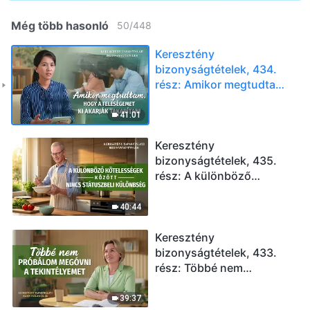
Még több hasonló
50
/
448
Keresztény
bizonyságtételek, 434.
rész: Amikor megtudtam,
hogy a feleségemet ki
akarják takarítani
41:01
Keresztény
bizonyságtételek, 435.
rész: A különböző
kötelességek között
nincs státuszbeli
40:44
különbség
Keresztény
bizonyságtételek, 433.
rész: Többé nem
próbálom megóvni a
tekintélyemet
39:37