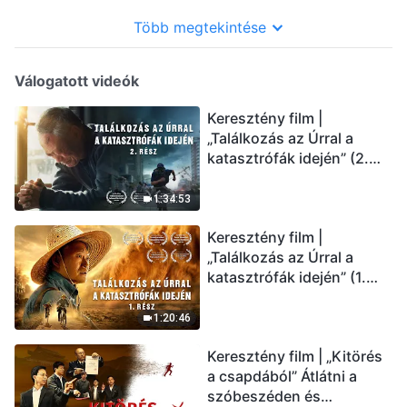
Több megtekintése
Válogatott videók
Keresztény film |
„Találkozás az Úrral a
katasztrófák idején” (2.
rész) Az utolsó napok
csapásai közelednek.
1:34:53
Hogyan juthatunk be Isten
Keresztény film |
országába? (Magyar
„Találkozás az Úrral a
szinkron)
katasztrófák idején” (1.
rész) A nagy katasztrófák
mögötti igazság sokkoló
1:20:46
lesz! (Magyar szinkron)
Keresztény film | „Kitörés
a csapdából” Átlátni a
szóbeszéden és