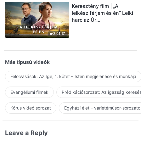
Keresztény film | „A
lelkész férjem és én” Lelki
harc az Úr
visszatérésének
üdvözlésekor (Magyar
2:01:31
szinkron)
Más típusú videók
Felolvasások: Az Ige, 1. kötet – Isten megjelenése és munkája
Evangéliumi filmek
Prédikációsorozat: Az igazság keresés
Kórus videó sorozat
Egyházi élet – varietéműsor-sorozato
Leave a Reply