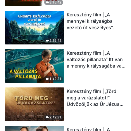
(Magyar szinkron)
3:15:42
Keresztény film | „A
mennyei királyságba
vezető út veszélyes”
(Magyar szinkron)
2:25:42
Keresztény film | „A
változás pillanata” Itt van
a menny királyságába való
belépés útja (Magyar
szinkron)
1:42:21
Keresztény film | „Törd
meg a varázslatot!”
Üdvözöljük az Úr Jézus
visszatérését (Magyar
szinkron)
2:42:31
Keresztény film | „A