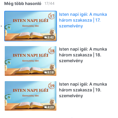
Még több hasonló
17
/
44
Isten napi igéi: A munka
három szakasza | 17.
szemelvény
3:42
Isten napi igéi: A munka
három szakasza | 18.
szemelvény
9:18
Isten napi igéi: A munka
három szakasza | 19.
szemelvény
4:23