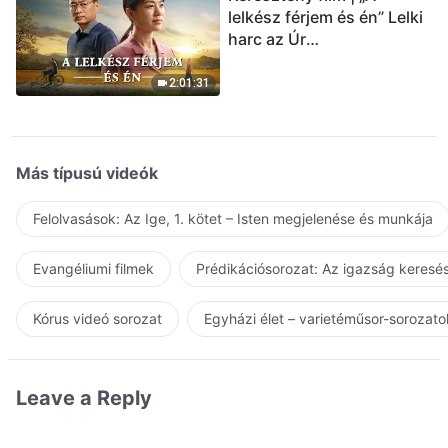
lelkész férjem és én” Lelki
harc az Úr
visszatérésének
üdvözlésekor (Magyar
2:01:31
szinkron)
Más típusú videók
Felolvasások: Az Ige, 1. kötet – Isten megjelenése és munkája
Evangéliumi filmek
Prédikációsorozat: Az igazság keresés
Kórus videó sorozat
Egyházi élet – varietéműsor-sorozato
Leave a Reply