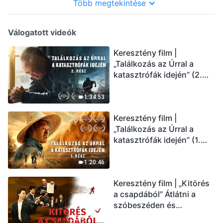
Több megtekintése
Válogatott videók
Keresztény film |
„Találkozás az Úrral a
katasztrófák idején” (2.
rész) Az utolsó napok
csapásai közelednek.
1:34:53
Hogyan juthatunk be Isten
Keresztény film |
országába? (Magyar
„Találkozás az Úrral a
szinkron)
katasztrófák idején” (1.
rész) A nagy katasztrófák
mögötti igazság sokkoló
1:20:46
lesz! (Magyar szinkron)
Keresztény film | „Kitörés
a csapdából” Átlátni a
szóbeszéden és
üdvözölni az Úr Jézust