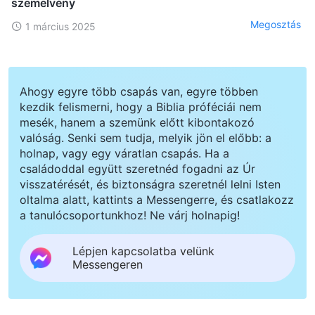
szemelvény
Megosztás
1 március 2025
Ahogy egyre több csapás van, egyre többen
kezdik felismerni, hogy a Biblia próféciái nem
mesék, hanem a szemünk előtt kibontakozó
valóság. Senki sem tudja, melyik jön el előbb: a
holnap, vagy egy váratlan csapás. Ha a
családoddal együtt szeretnéd fogadni az Úr
visszatérését, és biztonságra szeretnél lelni Isten
oltalma alatt, kattints a Messengerre, és csatlakozz
a tanulócsoportunkhoz! Ne várj holnapig!
Lépjen kapcsolatba velünk
Messengeren