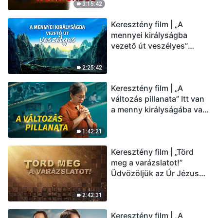
(Magyar szinkron)
3:15:42
Keresztény film | „A
mennyei királyságba
vezető út veszélyes”
(Magyar szinkron)
2:25:42
Keresztény film | „A
változás pillanata” Itt van
a menny királyságába való
belépés útja (Magyar
szinkron)
1:42:21
Keresztény film | „Törd
meg a varázslatot!”
Üdvözöljük az Úr Jézus
visszatérését (Magyar
szinkron)
2:42:31
Keresztény film | „A