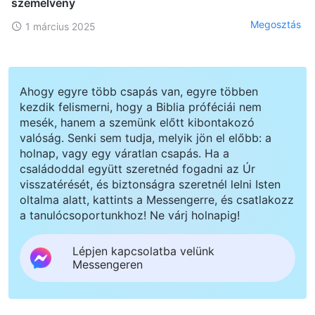
szemelvény
Megosztás
1 március 2025
Ahogy egyre több csapás van, egyre többen
kezdik felismerni, hogy a Biblia próféciái nem
mesék, hanem a szemünk előtt kibontakozó
valóság. Senki sem tudja, melyik jön el előbb: a
holnap, vagy egy váratlan csapás. Ha a
családoddal együtt szeretnéd fogadni az Úr
visszatérését, és biztonságra szeretnél lelni Isten
oltalma alatt, kattints a Messengerre, és csatlakozz
a tanulócsoportunkhoz! Ne várj holnapig!
Lépjen kapcsolatba velünk
Messengeren