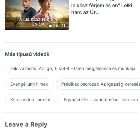
lelkész férjem és én” Lelki
harc az Úr
visszatérésének
üdvözlésekor (Magyar
2:01:31
szinkron)
Más típusú videók
Felolvasások: Az Ige, 1. kötet – Isten megjelenése és munkája
Evangéliumi filmek
Prédikációsorozat: Az igazság keresés
Kórus videó sorozat
Egyházi élet – varietéműsor-sorozato
Leave a Reply