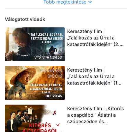
Több megtekintése
Válogatott videók
Keresztény film |
„Találkozás az Úrral a
katasztrófák idején” (2.
rész) Az utolsó napok
csapásai közelednek.
1:34:53
Hogyan juthatunk be Isten
Keresztény film |
országába? (Magyar
„Találkozás az Úrral a
szinkron)
katasztrófák idején” (1.
rész) A nagy katasztrófák
mögötti igazság sokkoló
1:20:46
lesz! (Magyar szinkron)
Keresztény film | „Kitörés
a csapdából” Átlátni a
szóbeszéden és
üdvözölni az Úr Jézust