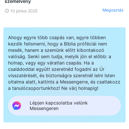
szemelvény
Megosztás
10 június 2025
Ahogy egyre több csapás van, egyre többen
kezdik felismerni, hogy a Biblia próféciái nem
mesék, hanem a szemünk előtt kibontakozó
valóság. Senki sem tudja, melyik jön el előbb: a
holnap, vagy egy váratlan csapás. Ha a
családoddal együtt szeretnéd fogadni az Úr
visszatérését, és biztonságra szeretnél lelni Isten
oltalma alatt, kattints a Messengerre, és csatlakozz
a tanulócsoportunkhoz! Ne várj holnapig!
Lépjen kapcsolatba velünk
Messengeren