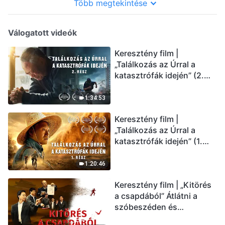
Több megtekintése
Válogatott videók
Keresztény film |
„Találkozás az Úrral a
katasztrófák idején” (2.
rész) Az utolsó napok
csapásai közelednek.
1:34:53
Hogyan juthatunk be Isten
Keresztény film |
országába? (Magyar
„Találkozás az Úrral a
szinkron)
katasztrófák idején” (1.
rész) A nagy katasztrófák
mögötti igazság sokkoló
1:20:46
lesz! (Magyar szinkron)
Keresztény film | „Kitörés
a csapdából” Átlátni a
szóbeszéden és
üdvözölni az Úr Jézust