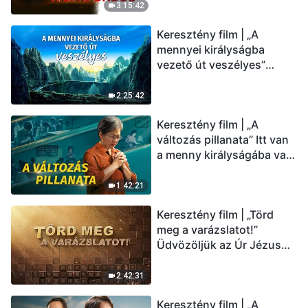
(Magyar szinkron)
3:15:42
Keresztény film | „A
mennyei királyságba
vezető út veszélyes”
(Magyar szinkron)
2:25:42
Keresztény film | „A
változás pillanata” Itt van
a menny királyságába való
belépés útja (Magyar
szinkron)
1:42:21
Keresztény film | „Törd
meg a varázslatot!”
Üdvözöljük az Úr Jézus
visszatérését (Magyar
szinkron)
2:42:31
Keresztény film | „A