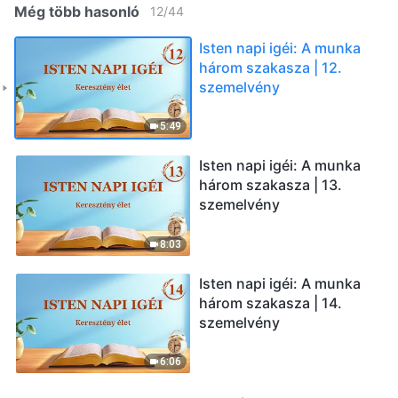
Még több hasonló
12
/
44
Isten napi igéi: A munka
három szakasza | 12.
szemelvény
5:49
Isten napi igéi: A munka
három szakasza | 13.
szemelvény
8:03
Isten napi igéi: A munka
három szakasza | 14.
szemelvény
6:06