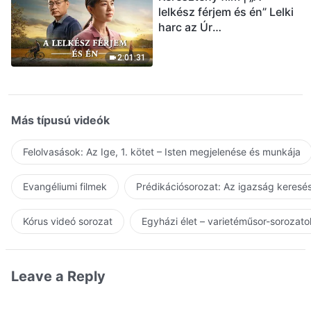
lelkész férjem és én” Lelki
harc az Úr
visszatérésének
üdvözlésekor (Magyar
2:01:31
szinkron)
Más típusú videók
Felolvasások: Az Ige, 1. kötet – Isten megjelenése és munkája
Evangéliumi filmek
Prédikációsorozat: Az igazság keresés
Kórus videó sorozat
Egyházi élet – varietéműsor-sorozato
Leave a Reply