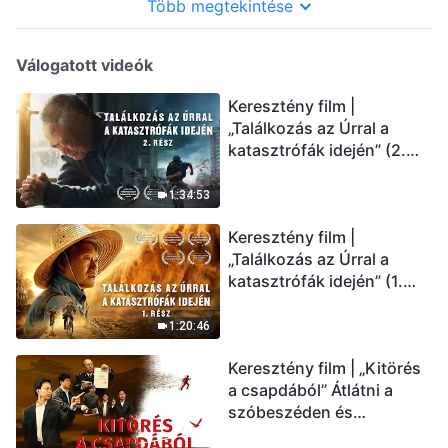
Több megtekintése
Válogatott videók
Keresztény film |
„Találkozás az Úrral a
katasztrófák idején” (2.
rész) Az utolsó napok
csapásai közelednek.
1:34:53
Hogyan juthatunk be Isten
Keresztény film |
országába? (Magyar
„Találkozás az Úrral a
szinkron)
katasztrófák idején” (1.
rész) A nagy katasztrófák
mögötti igazság sokkoló
1:20:46
lesz! (Magyar szinkron)
Keresztény film | „Kitörés
a csapdából” Átlátni a
szóbeszéden és
üdvözölni az Úr Jézust