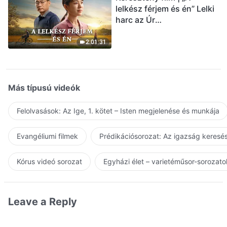
lelkész férjem és én” Lelki
harc az Úr
visszatérésének
üdvözlésekor (Magyar
2:01:31
szinkron)
Más típusú videók
Felolvasások: Az Ige, 1. kötet – Isten megjelenése és munkája
Evangéliumi filmek
Prédikációsorozat: Az igazság keresés
Kórus videó sorozat
Egyházi élet – varietéműsor-sorozato
Leave a Reply