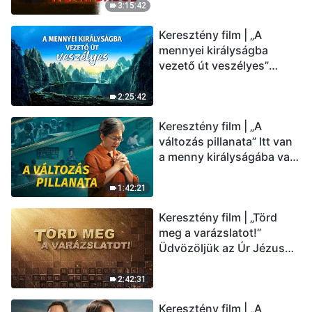
(Magyar szinkron)
3:15:42
Keresztény film | „A
mennyei királyságba
vezető út veszélyes”
(Magyar szinkron)
2:25:42
Keresztény film | „A
változás pillanata” Itt van
a menny királyságába való
belépés útja (Magyar
szinkron)
1:42:21
Keresztény film | „Törd
meg a varázslatot!”
Üdvözöljük az Úr Jézus
visszatérését (Magyar
szinkron)
2:42:31
Keresztény film | „A