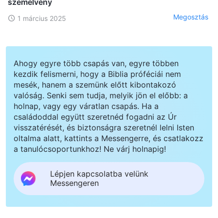
szemelvény
Megosztás
1 március 2025
Ahogy egyre több csapás van, egyre többen
kezdik felismerni, hogy a Biblia próféciái nem
mesék, hanem a szemünk előtt kibontakozó
valóság. Senki sem tudja, melyik jön el előbb: a
holnap, vagy egy váratlan csapás. Ha a
családoddal együtt szeretnéd fogadni az Úr
visszatérését, és biztonságra szeretnél lelni Isten
oltalma alatt, kattints a Messengerre, és csatlakozz
a tanulócsoportunkhoz! Ne várj holnapig!
Lépjen kapcsolatba velünk
Messengeren