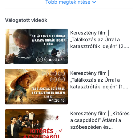
Több megtekintése
Válogatott videók
Keresztény film |
„Találkozás az Úrral a
katasztrófák idején” (2.
rész) Az utolsó napok
csapásai közelednek.
1:34:53
Hogyan juthatunk be Isten
Keresztény film |
országába? (Magyar
„Találkozás az Úrral a
szinkron)
katasztrófák idején” (1.
rész) A nagy katasztrófák
mögötti igazság sokkoló
1:20:46
lesz! (Magyar szinkron)
Keresztény film | „Kitörés
a csapdából” Átlátni a
szóbeszéden és
üdvözölni az Úr Jézust