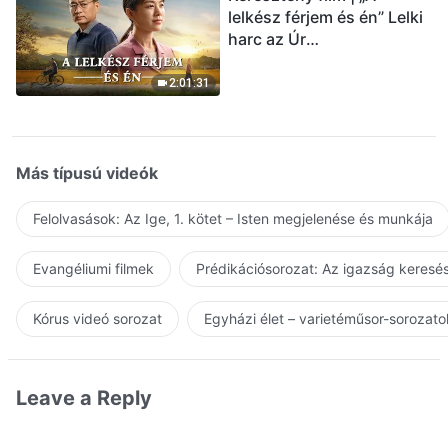
lelkész férjem és én” Lelki
harc az Úr
visszatérésének
üdvözlésekor (Magyar
2:01:31
szinkron)
Más típusú videók
Felolvasások: Az Ige, 1. kötet – Isten megjelenése és munkája
Evangéliumi filmek
Prédikációsorozat: Az igazság keresés
Kórus videó sorozat
Egyházi élet – varietéműsor-sorozato
Leave a Reply