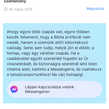
szemelvény
Megosztás
30 május 2025
Ahogy egyre több csapás van, egyre többen
kezdik felismerni, hogy a Biblia próféciái nem
mesék, hanem a szemünk előtt kibontakozó
valóság. Senki sem tudja, melyik jön el előbb: a
holnap, vagy egy váratlan csapás. Ha a
családoddal együtt szeretnéd fogadni az Úr
visszatérését, és biztonságra szeretnél lelni Isten
oltalma alatt, kattints a Messengerre, és csatlakozz
a tanulócsoportunkhoz! Ne várj holnapig!
Lépjen kapcsolatba velünk
Messengeren