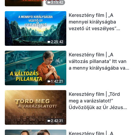
(Magyar szinkron)
3:15:42
Keresztény film | „A
mennyei királyságba
vezető út veszélyes”
(Magyar szinkron)
2:25:42
Keresztény film | „A
változás pillanata” Itt van
a menny királyságába való
belépés útja (Magyar
szinkron)
1:42:21
Keresztény film | „Törd
meg a varázslatot!”
Üdvözöljük az Úr Jézus
visszatérését (Magyar
szinkron)
2:42:31
Keresztény film | „A