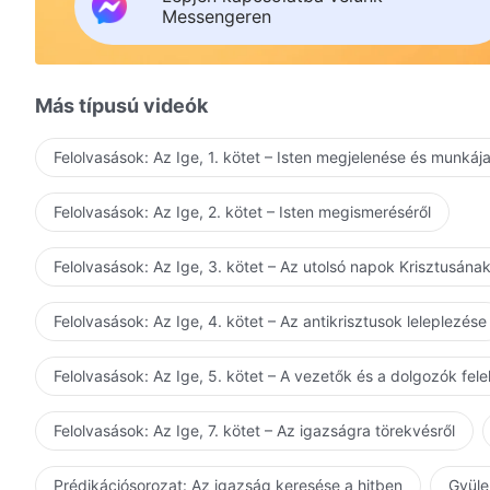
Isten szavainak ítéletét megtapasztalva már látom,
Messengeren
milyen mélyen megrontott engem a Sátán.
Arrogáns, önhitt, elvetemült és csalárd vagyok;
Más típusú videók
valóban nincs emberi hasonlatosságom.
Felolvasások: Az Ige, 1. kötet – Isten megjelenése és munkáj
Miután elfogadtam az ítéletet, és megismertem önma
Felolvasások: Az Ige, 2. kötet – Isten megismeréséről
Azt megtapasztalva, hogy Isten természete nem tűr sér
Felolvasások: Az Ige, 3. kötet – Az utolsó napok Krisztusána
félem Istent a szívemben.
Felolvasások: Az Ige, 4. kötet – Az antikrisztusok leleplezése
Az Ő mérhetetlen szeretete ítélete és fenyítése mögött 
A hús-vér test ellen lázadva az igazságot gyakorolva
Felolvasások: Az Ige, 5. kötet – A vezetők és a dolgozók fel
Énekeljük szívből: Csak Isten a legjobb!
Felolvasások: Az Ige, 7. kötet – Az igazságra törekvésről
Örökké dicsérni fogjuk Isten szentségét és igazságoss
Prédikációsorozat: Az igazság keresése a hitben
Gyüle