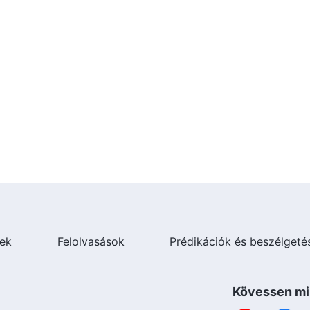
ágát!
ek
Felolvasások
Prédikációk és beszélgeté
Kövessen mi