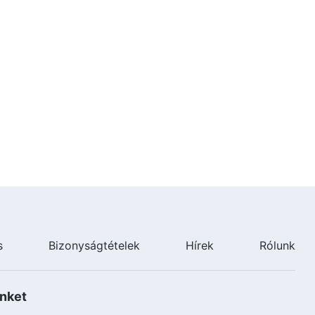
3:39
Keresztény tánc – Énekeljünk és
táncoljunk Istent dicsőítve
(Dicsérő ének)
5:26
Keresztény tánc – Dicsőítsd az
új életet (Dicsérő ének)
4:18
Keresztény tánc – A teremtett
lény szívének hangja (Dicsérő
ének)
5:27
s
Bizonyságtételek
Hírek
Rólunk
Keresztény tánc – Isten kifejezi
az igazságot, hogy felébressze
az emberiséget (Dicsérő ének)
nket
4:15