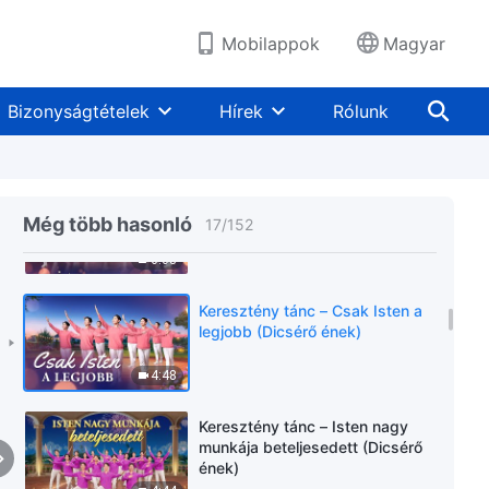
igazságot (Dicsérő ének)
4:08
Mobilappok
Magyar
Keresztény tánc – Isten egész
népe teljes szívből dicsőíti Őt
Bizonyságtételek
Hírek
Rólunk
(Dicsérő ének)
4:00
Keresztény tánc – Az
emberiség, amelyet Isten meg
Még több hasonló
17
/
152
akar menteni, a legelőbbre való
az Ő szívében (Dicsérő ének)
6:08
Keresztény tánc – Csak Isten a
legjobb (Dicsérő ének)
4:48
Keresztény tánc – Isten nagy
munkája beteljesedett (Dicsérő
ének)