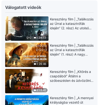
Keresztény tánc – Ó, kedvesem,
Válogatott videók
Téged kereslek (Dicsérő ének)
Keresztény film | „Találkozás
5:00
az Úrral a katasztrófák
idején” (2. rész) Az utolsó
Keresztény tánc – A romlott
napok csapásai
emberi faj tragédiája (Dicsérő
közelednek. Hogyan
1:34:53
ének)
juthatunk be Isten
7:45
Keresztény film | „Találkozás
országába? (Magyar
az Úrral a katasztrófák
szinkron)
idején” (1. rész) A nagy
Keresztény tánc – Kimondatlan
katasztrófák mögötti
kötelékünk dala (Dicsérő ének)
igazság sokkoló lesz!
1:20:46
(Magyar szinkron)
3:59
Keresztény film | „Kitörés a
csapdából” Átlátni a
Keresztény tánc – Mindenható
szóbeszéden és üdvözölni
Isten szavai a legbecsesebbek
az Úr Jézust (Magyar
(Dicsérő ének)
szinkron)
3:15:42
4:26
Keresztény film | „A mennyei
királyságba vezető út