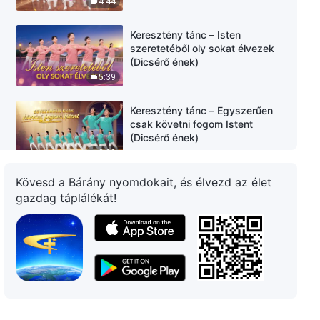
4:44
Keresztény tánc – Isten
szeretetéből oly sokat élvezek
(Dicsérő ének)
5:39
Keresztény tánc – Egyszerűen
csak követni fogom Istent
(Dicsérő ének)
3:29
Kövesd a Bárány nyomdokait, és élvezd az élet
Keresztény tánc – Isten
gazdag táplálékát!
embermentő munkája oly
gyakorlatias (Dicsérő ének)
5:12
Keresztény tánc – Isten egész
népe teljes szívből dicsőíti Őt
(Dicsérő ének)
4:43