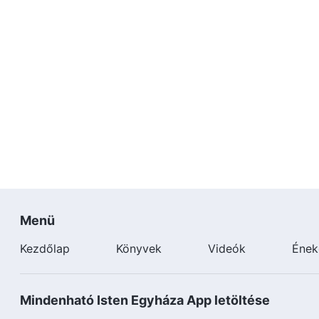
Minden, amit Isten mond és tesz, szeretet;
ebbe vetett hitünk erős és kétségektől mentes.
Énekeljük szívből: Csak Isten a legjobb!
Örökké dicsérni fogjuk Isten szentségét és igazságoss
Forrás: Kövesd a Bárányt és énekelj új énekeket
Menü
Kezdőlap
Könyvek
Videók
Ének
Mindenható Isten Egyháza App letöltése