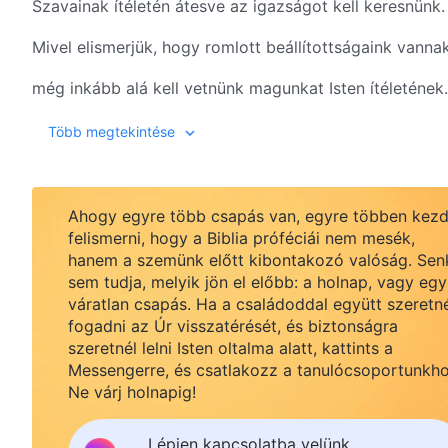
Szavainak ítéletén átesve az igazságot kell keresnünk.
Mivel elismerjük, hogy romlott beállítottságaink vannak
még inkább alá kell vetnünk magunkat Isten ítéletének.
Csak ha romlott beállítottságaink megtisztultak,
Több megtekintése
akkor tehetünk eleget az Ő szándékainak.
Felhagyunk elképzeléseinkkel és képzelődéseinkkel,
Ahogy egyre több csapás van, egyre többen kezd
felismerni, hogy a Biblia próféciái nem mesék,
Istenre tekintünk, és gyakoroljuk az igazságot.
hanem a szemünk előtt kibontakozó valóság. Sen
sem tudja, melyik jön el előbb: a holnap, vagy egy
Megerősítjük elhatározásunkat, hogy Pétert utánozzuk
váratlan csapás. Ha a családoddal együtt szeretn
fogadni az Úr visszatérését, és biztonságra
Énekeljük szívből: Csak Isten a legjobb!
szeretnél lelni Isten oltalma alatt, kattints a
Messengerre, és csatlakozz a tanulócsoportunkho
Örökké dicsérni fogjuk Isten szentségét és igazságoss
Ne várj holnapig!
II
Lépjen kapcsolatba velünk