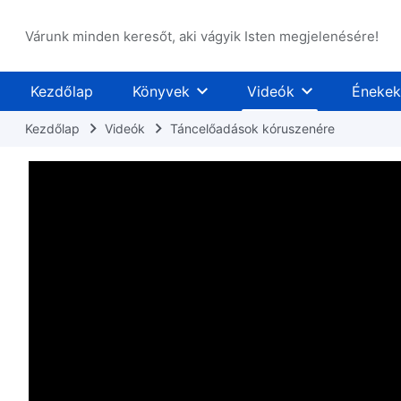
Várunk minden keresőt, aki vágyik Isten megjelenésére!
Kezdőlap
Könyvek
Videók
Énekek
Kezdőlap
Videók
Táncelőadások kóruszenére