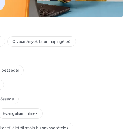
a
Olvasmányok Isten napi igéiből
gam, valóban megtértem.
tést,
k beszédei
rejtőzik.
 közelebb érzem magam Istenhez.
előssége
Evangéliumi filmek
ágát!
kezeti életről szóló bizonyságtételek