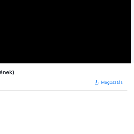
 ének)
Megosztás