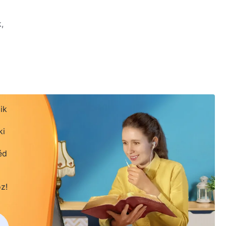
,
ik
ki
, harsogó tanúságot téve.
éd
z!
ágát!