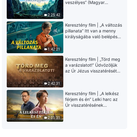
Keresztény tánc – Isten
veszélyes” (Magyar
csendben támogat és ellát
szinkron)
mindenkit (Dicsérő ének)
2:25:42
3:46
Keresztény film | „A változás
pillanata” Itt van a menny
Keresztény tánc – Mindenható
királyságába való belépés
Isten, a szívem Hozzád tartozik
útja (Magyar szinkron)
(Dicsérő ének)
1:42:21
4:48
Keresztény film | „Törd meg
a varázslatot!” Üdvözöljük
Keresztény tánc – Amikor
az Úr Jézus visszatérését
elveszítettem Istent (Dicsérő
(Magyar szinkron)
ének)
3:45
2:42:31
Keresztény film | „A lelkész
Keresztény tánc – Isten
férjem és én” Lelki harc az
eljövetelével találkozni
Úr visszatérésének
szerencse számunkra (Dicsérő
üdvözlésekor (Magyar
ének)
5:03
szinkron)
2:01:31
Keresztény tánc – Mindenható
Istent követve a fény útját járjuk