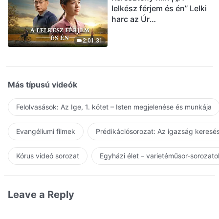
lelkész férjem és én” Lelki
harc az Úr
visszatérésének
üdvözlésekor (Magyar
2:01:31
szinkron)
Más típusú videók
Felolvasások: Az Ige, 1. kötet – Isten megjelenése és munkája
Evangéliumi filmek
Prédikációsorozat: Az igazság keresés
Kórus videó sorozat
Egyházi élet – varietéműsor-sorozato
Leave a Reply