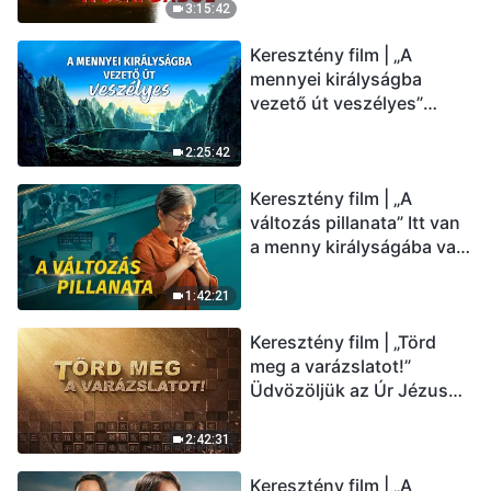
(Magyar szinkron)
3:15:42
Keresztény film | „A
mennyei királyságba
vezető út veszélyes”
(Magyar szinkron)
2:25:42
Keresztény film | „A
változás pillanata” Itt van
a menny királyságába való
belépés útja (Magyar
szinkron)
1:42:21
Keresztény film | „Törd
meg a varázslatot!”
Üdvözöljük az Úr Jézus
visszatérését (Magyar
szinkron)
2:42:31
Keresztény film | „A