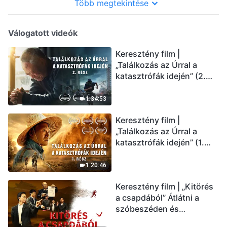
Több megtekintése
Válogatott videók
Keresztény film |
„Találkozás az Úrral a
katasztrófák idején” (2.
rész) Az utolsó napok
csapásai közelednek.
1:34:53
Hogyan juthatunk be Isten
Keresztény film |
országába? (Magyar
„Találkozás az Úrral a
szinkron)
katasztrófák idején” (1.
rész) A nagy katasztrófák
mögötti igazság sokkoló
1:20:46
lesz! (Magyar szinkron)
Keresztény film | „Kitörés
a csapdából” Átlátni a
szóbeszéden és
üdvözölni az Úr Jézust