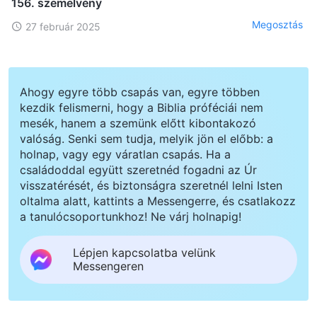
156. szemelvény
Megosztás
27 február 2025
Ahogy egyre több csapás van, egyre többen
kezdik felismerni, hogy a Biblia próféciái nem
mesék, hanem a szemünk előtt kibontakozó
valóság. Senki sem tudja, melyik jön el előbb: a
holnap, vagy egy váratlan csapás. Ha a
családoddal együtt szeretnéd fogadni az Úr
visszatérését, és biztonságra szeretnél lelni Isten
oltalma alatt, kattints a Messengerre, és csatlakozz
a tanulócsoportunkhoz! Ne várj holnapig!
Lépjen kapcsolatba velünk
Messengeren