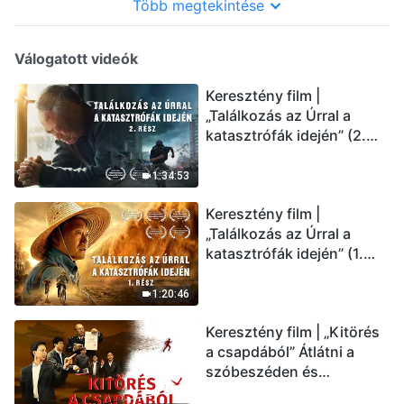
Több megtekintése
Válogatott videók
Keresztény film |
„Találkozás az Úrral a
katasztrófák idején” (2.
rész) Az utolsó napok
csapásai közelednek.
1:34:53
Hogyan juthatunk be Isten
Keresztény film |
országába? (Magyar
„Találkozás az Úrral a
szinkron)
katasztrófák idején” (1.
rész) A nagy katasztrófák
mögötti igazság sokkoló
1:20:46
lesz! (Magyar szinkron)
Keresztény film | „Kitörés
a csapdából” Átlátni a
szóbeszéden és
üdvözölni az Úr Jézust