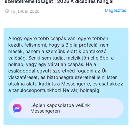
szeretetreméltóságát | 2026 A dicsőítés hangjai
Megosztás
16 január 2026
Ahogy egyre több csapás van, egyre többen
kezdik felismerni, hogy a Biblia próféciái nem
mesék, hanem a szemünk előtt kibontakozó
valóság. Senki sem tudja, melyik jön el előbb: a
holnap, vagy egy váratlan csapás. Ha a
családoddal együtt szeretnéd fogadni az Úr
visszatérését, és biztonságra szeretnél lelni Isten
oltalma alatt, kattints a Messengerre, és csatlakozz
a tanulócsoportunkhoz! Ne várj holnapig!
Lépjen kapcsolatba velünk
Messengeren