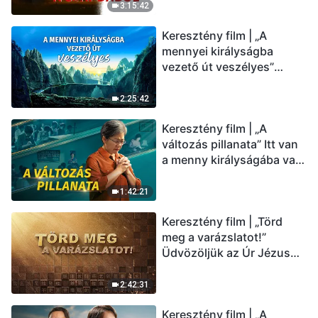
(Magyar szinkron)
3:15:42
Keresztény film | „A
mennyei királyságba
vezető út veszélyes”
(Magyar szinkron)
2:25:42
Keresztény film | „A
változás pillanata” Itt van
a menny királyságába való
belépés útja (Magyar
szinkron)
1:42:21
Keresztény film | „Törd
meg a varázslatot!”
Üdvözöljük az Úr Jézus
visszatérését (Magyar
szinkron)
2:42:31
Keresztény film | „A