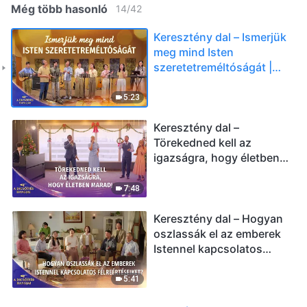
Még több hasonló
14
/
42
Keresztény dal – Ismerjük
meg mind Isten
szeretetreméltóságát |
2026 A dicsőítés hangjai
5:23
Keresztény dal –
Törekedned kell az
igazságra, hogy életben
maradj (Duett) | 2026 A
dicsőítés hangjai
7:48
Keresztény dal – Hogyan
oszlassák el az emberek
Istennel kapcsolatos
félreértéseiket? | 2026 A
dicsőítés hangjai
5:41