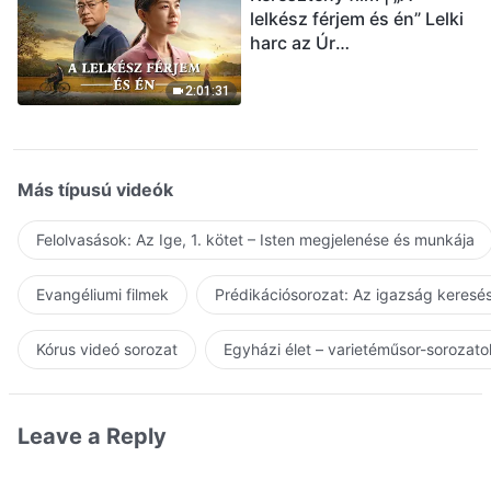
lelkész férjem és én” Lelki
harc az Úr
visszatérésének
üdvözlésekor (Magyar
2:01:31
szinkron)
Más típusú videók
Felolvasások: Az Ige, 1. kötet – Isten megjelenése és munkája
Evangéliumi filmek
Prédikációsorozat: Az igazság keresés
Kórus videó sorozat
Egyházi élet – varietéműsor-sorozato
Leave a Reply