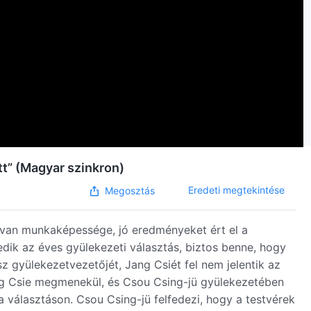
tt” (Magyar szinkron)
Eredeti megtekintése
Megosztás
 van munkaképessége, jó eredményeket ért el a
edik az éves gyülekezeti választás, biztos benne, hogy
sz gyülekezetvezetőjét, Jang Csiét fel nem jelentik az
ang Csie megmenekül, és Csou Csing-jü gyülekezetében
t a választáson. Csou Csing-jü felfedezi, hogy a testvérek