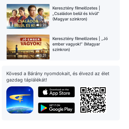
Keresztény filmelőzetes |
„Családon belül és kívül”
(Magyar szinkron)
3:09
Keresztény filmelőzetes | „Jó
ember vagyok!” (Magyar
szinkron)
3:21
Keresztény filmelőzetes |
Kövesd a Bárány nyomdokait, és élvezd az élet
„Üdvösség” (Magyar szinkron)
gazdag táplálékát!
3:14
Keresztény filmelőzetes | „A
mennyei királyság népe”
(Magyar szinkron)
3:15