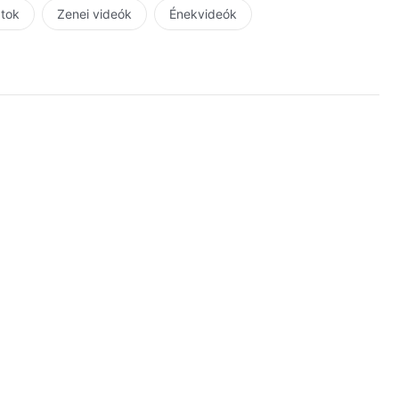
atok
Zenei videók
Énekvideók