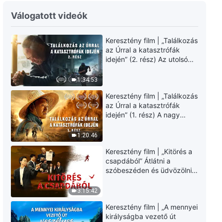
Keresztény filmelőzetes |
„Fejlődés”
Válogatott videók
2:59
Keresztény film | „Találkozás
az Úrral a katasztrófák
Keresztény filmelőzetes |
idején” (2. rész) Az utolsó
„Örömöt találni a szenvedés
napok csapásai
közepette”
közelednek. Hogyan
1:34:53
2:43
juthatunk be Isten
Keresztény film | „Találkozás
országába? (Magyar
az Úrral a katasztrófák
szinkron)
idején” (1. rész) A nagy
katasztrófák mögötti
igazság sokkoló lesz!
1:20:46
(Magyar szinkron)
Keresztény film | „Kitörés a
csapdából” Átlátni a
szóbeszéden és üdvözölni
az Úr Jézust (Magyar
szinkron)
3:15:42
Keresztény film | „A mennyei
királyságba vezető út