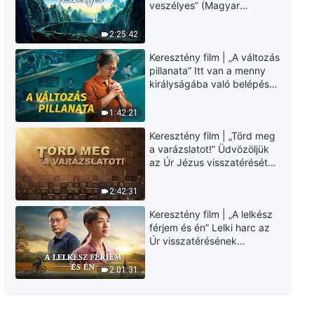
veszélyes” (Magyar
szinkron)
2:25:42
Keresztény film | „A változás
pillanata” Itt van a menny
királyságába való belépés
útja (Magyar szinkron)
1:42:21
Keresztény film | „Törd meg
a varázslatot!” Üdvözöljük
az Úr Jézus visszatérését
(Magyar szinkron)
2:42:31
Keresztény film | „A lelkész
férjem és én” Lelki harc az
Úr visszatérésének
üdvözlésekor (Magyar
szinkron)
2:01:31