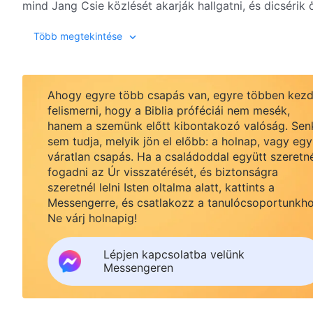
mind Jang Csie közlését akarják hallgatni, és dicsérik
elkezd féltékenykedni rá. Hogy megvédje a saját státu
Több megtekintése
kirekeszteni Jang Csiét, és rájön, hogy a hírnévért és 
irányítja. Hogyan szabadul meg végül Csou Csing-jü a h
béklyóitól? És amikor eljön a választás, hogyan fog szavazni? Nézd meg „A választás előtt” című filmet, hogy
megtudd!
Ahogy egyre több csapás van, egyre többen kezd
felismerni, hogy a Biblia próféciái nem mesék,
hanem a szemünk előtt kibontakozó valóság. Sen
sem tudja, melyik jön el előbb: a holnap, vagy egy
váratlan csapás. Ha a családoddal együtt szeretn
fogadni az Úr visszatérését, és biztonságra
szeretnél lelni Isten oltalma alatt, kattints a
Messengerre, és csatlakozz a tanulócsoportunkho
Ne várj holnapig!
Lépjen kapcsolatba velünk
Messengeren