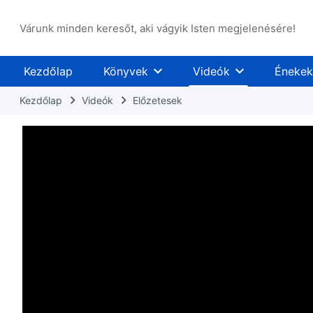
Várunk minden keresőt, aki vágyik Isten megjelenésére!
Kezdőlap
Könyvek
Videók
Énekek
Kezdőlap
Videók
Előzetesek