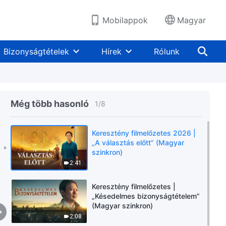
Mobilappok
Magyar
Bizonyságtételek
Hírek
Rólunk
Még több hasonló
1
/
8
Keresztény filmelőzetes 2026 |
„A választás előtt” (Magyar
szinkron)
2:41
Keresztény filmelőzetes |
„Késedelmes bizonyságtételem”
(Magyar szinkron)
2:08