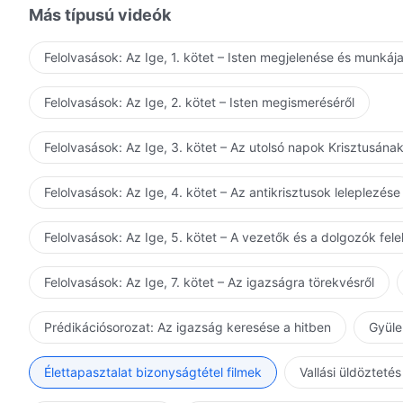
Más típusú videók
Felolvasások: Az Ige, 1. kötet – Isten megjelenése és munkáj
Felolvasások: Az Ige, 2. kötet – Isten megismeréséről
Felolvasások: Az Ige, 3. kötet – Az utolsó napok Krisztusána
Felolvasások: Az Ige, 4. kötet – Az antikrisztusok leleplezése
Felolvasások: Az Ige, 5. kötet – A vezetők és a dolgozók fel
Felolvasások: Az Ige, 7. kötet – Az igazságra törekvésről
Prédikációsorozat: Az igazság keresése a hitben
Gyüle
Élettapasztalat bizonyságtétel filmek
Vallási üldöztetés