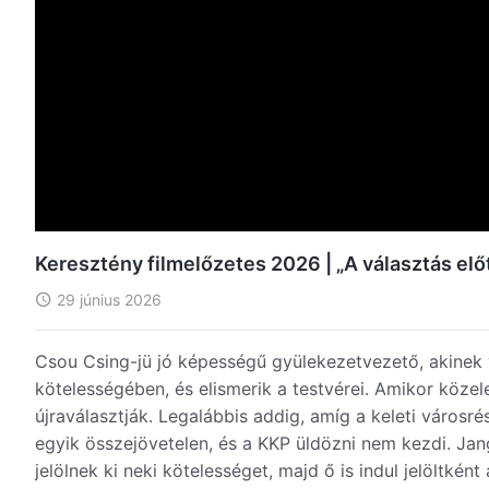
Keresztény filmelőzetes 2026 | „A választás elő
29 június 2026
Csou Csing-jü jó képességű gyülekezetvezető, akinek
kötelességében, és elismerik a testvérei. Amikor közel
újraválasztják. Legalábbis addig, amíg a keleti városré
egyik összejövetelen, és a KKP üldözni nem kezdi. J
jelölnek ki neki kötelességet, majd ő is indul jelöltkén