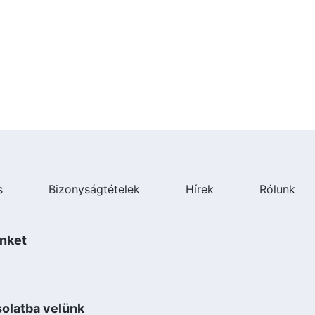
s
Bizonyságtételek
Hírek
Rólunk
nket
olatba velünk