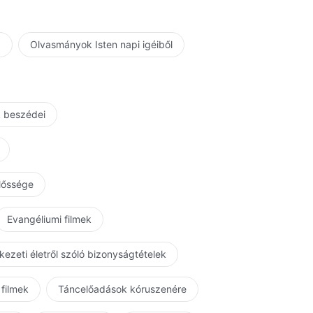
a
Olvasmányok Isten napi igéiből
k beszédei
előssége
Evangéliumi filmek
kezeti életről szóló bizonyságtételek
 filmek
Táncelőadások kóruszenére