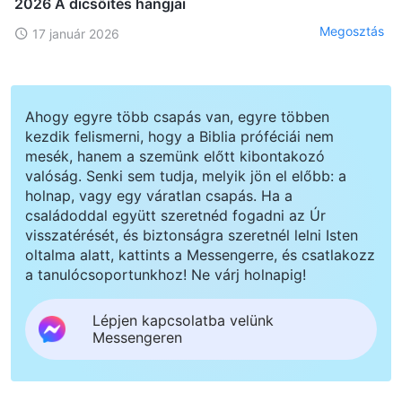
2026 A dicsőítés hangjai
Megosztás
17 január 2026
Ahogy egyre több csapás van, egyre többen
kezdik felismerni, hogy a Biblia próféciái nem
mesék, hanem a szemünk előtt kibontakozó
valóság. Senki sem tudja, melyik jön el előbb: a
holnap, vagy egy váratlan csapás. Ha a
családoddal együtt szeretnéd fogadni az Úr
visszatérését, és biztonságra szeretnél lelni Isten
oltalma alatt, kattints a Messengerre, és csatlakozz
a tanulócsoportunkhoz! Ne várj holnapig!
Lépjen kapcsolatba velünk
Messengeren