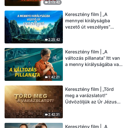
(Magyar szinkron)
3:15:42
Keresztény film | „A
mennyei királyságba
vezető út veszélyes”
(Magyar szinkron)
2:25:42
Keresztény film | „A
változás pillanata” Itt van
a menny királyságába való
belépés útja (Magyar
szinkron)
1:42:21
Keresztény film | „Törd
meg a varázslatot!”
Üdvözöljük az Úr Jézus
visszatérését (Magyar
szinkron)
2:42:31
Keresztény film | „A