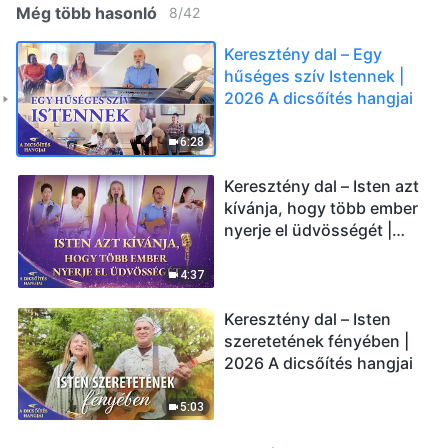
Még több hasonló
8
/
42
Keresztény dal – Egy
hűséges szív Istennek |
2026 A dicsőítés hangjai
6:28
Keresztény dal – Isten azt
kívánja, hogy több ember
nyerje el üdvösségét |
2026 A dicsőítés hangjai
4:37
Keresztény dal – Isten
szeretetének fényében |
2026 A dicsőítés hangjai
5:03