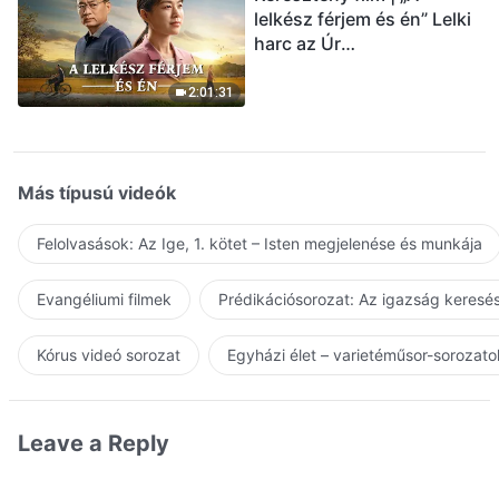
lelkész férjem és én” Lelki
harc az Úr
visszatérésének
üdvözlésekor (Magyar
2:01:31
szinkron)
Más típusú videók
Felolvasások: Az Ige, 1. kötet – Isten megjelenése és munkája
Evangéliumi filmek
Prédikációsorozat: Az igazság keresés
Kórus videó sorozat
Egyházi élet – varietéműsor-sorozato
Leave a Reply