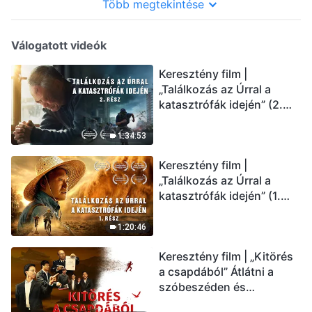
Több megtekintése
Válogatott videók
Keresztény film |
„Találkozás az Úrral a
katasztrófák idején” (2.
rész) Az utolsó napok
csapásai közelednek.
1:34:53
Hogyan juthatunk be Isten
Keresztény film |
országába? (Magyar
„Találkozás az Úrral a
szinkron)
katasztrófák idején” (1.
rész) A nagy katasztrófák
mögötti igazság sokkoló
1:20:46
lesz! (Magyar szinkron)
Keresztény film | „Kitörés
a csapdából” Átlátni a
szóbeszéden és
üdvözölni az Úr Jézust