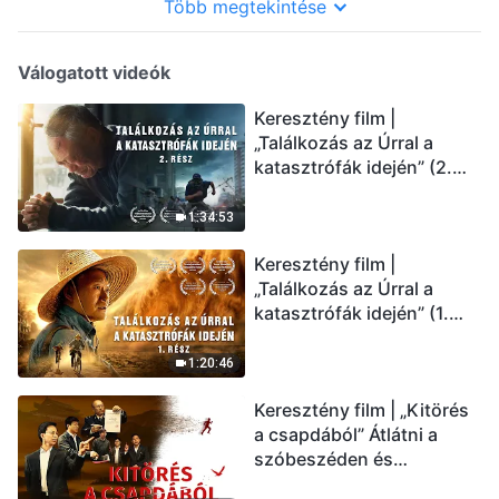
Több megtekintése
Válogatott videók
Keresztény film |
„Találkozás az Úrral a
katasztrófák idején” (2.
rész) Az utolsó napok
csapásai közelednek.
1:34:53
Hogyan juthatunk be Isten
Keresztény film |
országába? (Magyar
„Találkozás az Úrral a
szinkron)
katasztrófák idején” (1.
rész) A nagy katasztrófák
mögötti igazság sokkoló
1:20:46
lesz! (Magyar szinkron)
Keresztény film | „Kitörés
a csapdából” Átlátni a
szóbeszéden és
üdvözölni az Úr Jézust