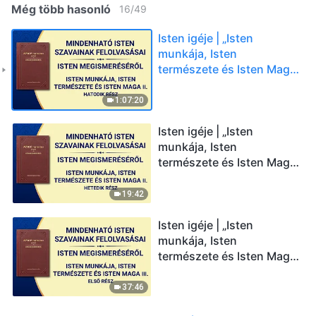
Még több hasonló
16
/
49
Isten igéje | „Isten
munkája, Isten
természete és Isten Maga
II.” (Hatodik rész)
1:07:20
Isten igéje | „Isten
munkája, Isten
természete és Isten Maga
II.” (Hetedik rész)
19:42
Isten igéje | „Isten
munkája, Isten
természete és Isten Maga
III.” (Első rész)
37:46