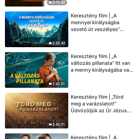
(Magyar szinkron)
3:15:42
Keresztény film | „A
mennyei királyságba
vezető út veszélyes”
(Magyar szinkron)
2:25:42
Keresztény film | „A
változás pillanata” Itt van
a menny királyságába való
belépés útja (Magyar
szinkron)
1:42:21
Keresztény film | „Törd
meg a varázslatot!”
Üdvözöljük az Úr Jézus
visszatérését (Magyar
szinkron)
2:42:31
Keresztény film | „A