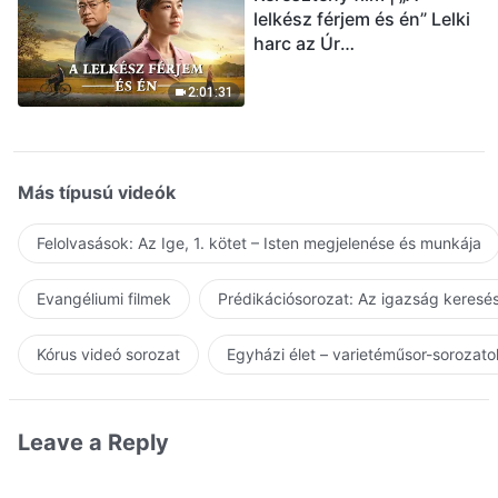
lelkész férjem és én” Lelki
harc az Úr
visszatérésének
üdvözlésekor (Magyar
2:01:31
szinkron)
Más típusú videók
Felolvasások: Az Ige, 1. kötet – Isten megjelenése és munkája
Evangéliumi filmek
Prédikációsorozat: Az igazság keresés
Kórus videó sorozat
Egyházi élet – varietéműsor-sorozato
Leave a Reply