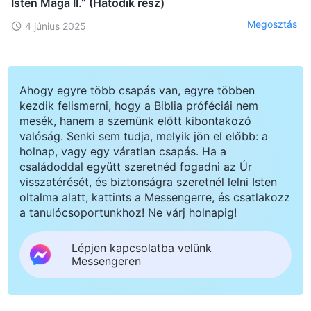
Isten Maga II.” (Hatodik rész)
Megosztás
4 június 2025
Ahogy egyre több csapás van, egyre többen
kezdik felismerni, hogy a Biblia próféciái nem
mesék, hanem a szemünk előtt kibontakozó
valóság. Senki sem tudja, melyik jön el előbb: a
holnap, vagy egy váratlan csapás. Ha a
családoddal együtt szeretnéd fogadni az Úr
visszatérését, és biztonságra szeretnél lelni Isten
oltalma alatt, kattints a Messengerre, és csatlakozz
a tanulócsoportunkhoz! Ne várj holnapig!
Lépjen kapcsolatba velünk
Messengeren