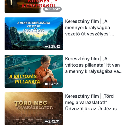
üdvözölni az Úr Jézust
(Magyar szinkron)
3:15:42
Keresztény film | „A
mennyei királyságba
vezető út veszélyes”
(Magyar szinkron)
2:25:42
Keresztény film | „A
változás pillanata” Itt van
a menny királyságába való
belépés útja (Magyar
szinkron)
1:42:21
Keresztény film | „Törd
meg a varázslatot!”
Üdvözöljük az Úr Jézus
visszatérését (Magyar
szinkron)
2:42:31