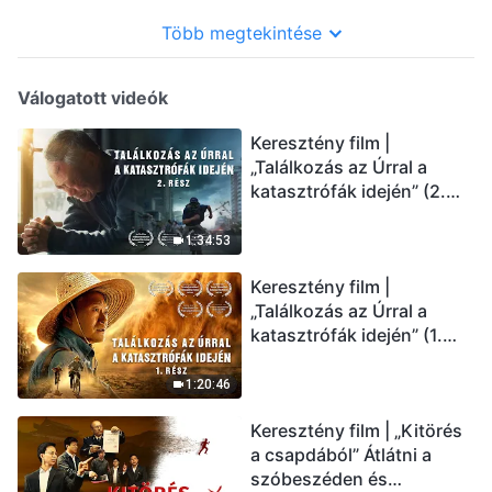
Több megtekintése
Válogatott videók
Keresztény film |
„Találkozás az Úrral a
katasztrófák idején” (2.
rész) Az utolsó napok
csapásai közelednek.
1:34:53
Hogyan juthatunk be Isten
Keresztény film |
országába? (Magyar
„Találkozás az Úrral a
szinkron)
katasztrófák idején” (1.
rész) A nagy katasztrófák
mögötti igazság sokkoló
1:20:46
lesz! (Magyar szinkron)
Keresztény film | „Kitörés
a csapdából” Átlátni a
szóbeszéden és