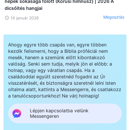
népek sokasága fölött (Kórusi himnusz) | 2026 A
dicsőítés hangjai
Megosztás
16 január 2026
Ahogy egyre több csapás van, egyre többen
kezdik felismerni, hogy a Biblia próféciái nem
mesék, hanem a szemünk előtt kibontakozó
valóság. Senki sem tudja, melyik jön el előbb: a
holnap, vagy egy váratlan csapás. Ha a
családoddal együtt szeretnéd fogadni az Úr
visszatérését, és biztonságra szeretnél lelni Isten
oltalma alatt, kattints a Messengerre, és csatlakozz
a tanulócsoportunkhoz! Ne várj holnapig!
Lépjen kapcsolatba velünk
Messengeren