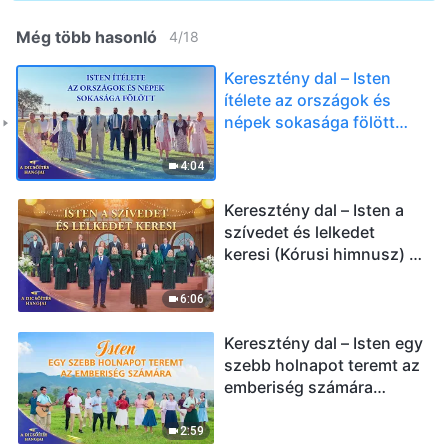
Még több hasonló
4
/
18
Keresztény dal – Isten
ítélete az országok és
népek sokasága fölött
(Kórusi himnusz) | 2026 A
dicsőítés hangjai
4:04
Keresztény dal – Isten a
szívedet és lelkedet
keresi (Kórusi himnusz) |
2026 A dicsőítés hangjai
6:06
Keresztény dal – Isten egy
szebb holnapot teremt az
emberiség számára
(Kórusi himnusz) | 2026 A
dicsőítés hangjai
2:59