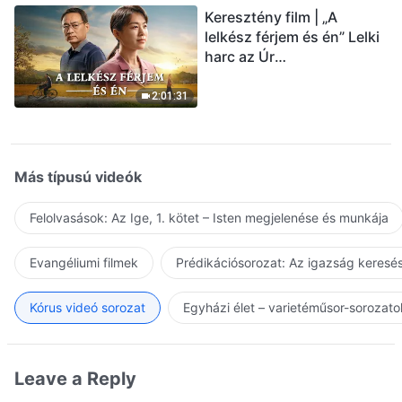
Keresztény film | „A
lelkész férjem és én” Lelki
harc az Úr
visszatérésének
üdvözlésekor (Magyar
2:01:31
szinkron)
Más típusú videók
Felolvasások: Az Ige, 1. kötet – Isten megjelenése és munkája
Evangéliumi filmek
Prédikációsorozat: Az igazság keresés
Kórus videó sorozat
Egyházi élet – varietéműsor-sorozato
Leave a Reply