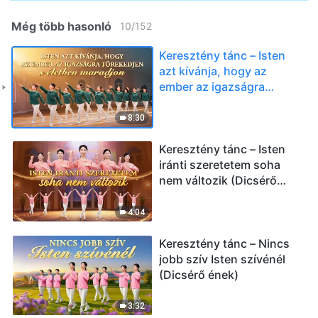
Még több hasonló
10
/
152
Keresztény tánc – Isten
azt kívánja, hogy az
ember az igazságra
törekedjen s életben
maradjon (Dicsérő ének)
8:30
Keresztény tánc – Isten
iránti szeretetem soha
nem változik (Dicsérő
ének)
4:04
Keresztény tánc – Nincs
jobb szív Isten szívénél
(Dicsérő ének)
3:32