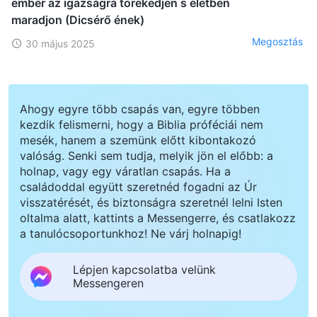
ember az igazságra törekedjen s életben
maradjon (Dicsérő ének)
Megosztás
30 május 2025
Ahogy egyre több csapás van, egyre többen
kezdik felismerni, hogy a Biblia próféciái nem
mesék, hanem a szemünk előtt kibontakozó
valóság. Senki sem tudja, melyik jön el előbb: a
holnap, vagy egy váratlan csapás. Ha a
családoddal együtt szeretnéd fogadni az Úr
visszatérését, és biztonságra szeretnél lelni Isten
oltalma alatt, kattints a Messengerre, és csatlakozz
a tanulócsoportunkhoz! Ne várj holnapig!
Lépjen kapcsolatba velünk
Messengeren