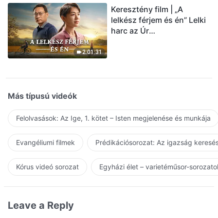
Keresztény film | „A
lelkész férjem és én” Lelki
harc az Úr
visszatérésének
üdvözlésekor (Magyar
2:01:31
szinkron)
Más típusú videók
Felolvasások: Az Ige, 1. kötet – Isten megjelenése és munkája
Evangéliumi filmek
Prédikációsorozat: Az igazság keresés
Kórus videó sorozat
Egyházi élet – varietéműsor-sorozato
Leave a Reply