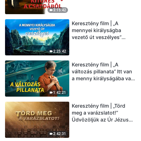
üdvözölni az Úr Jézust
(Magyar szinkron)
3:15:42
Keresztény film | „A
mennyei királyságba
vezető út veszélyes”
(Magyar szinkron)
2:25:42
Keresztény film | „A
változás pillanata” Itt van
a menny királyságába való
belépés útja (Magyar
szinkron)
1:42:21
Keresztény film | „Törd
meg a varázslatot!”
Üdvözöljük az Úr Jézus
visszatérését (Magyar
szinkron)
2:42:31