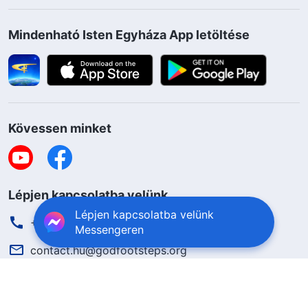
Mindenható Isten Egyháza App letöltése
Kövessen minket
Lépjen kapcsolatba velünk
Lépjen kapcsolatba velünk
+36-70-207-6063
Messengeren
contact.hu@godfootsteps.org