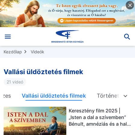
Kezdőlap
Videók
Vallási üldöztetés filmek
21 videó
szes
Vallási üldöztetés filmek
Történetek a va
Keresztény film 2025 |
„Isten a dal a szívemben”
Bénult, amnéziás és a halál
szélén – ki teremtette az