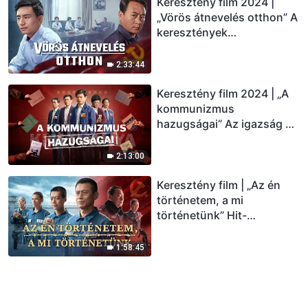
Keresztény film 2024 |
„Vörös átnevelés otthon” A
keresztények
rendíthetetlen hittel
követik Istent
2:33:44
Keresztény film 2024 | „A
kommunizmus
hazugságai” Az igazság a
KKP
keresztényüldözéséről
2:13:00
Keresztény film | „Az én
történetem, a mi
történetünk” Hit-
bizonyságtétel egy KKP
börtönben
1:58:45