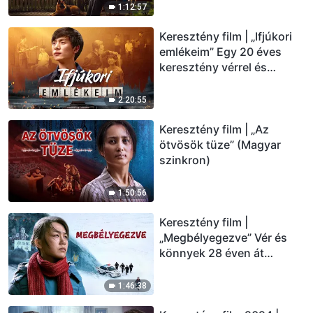
élet csodáját? (Magyar
1:12:57
szinkron)
Keresztény film | „Ifjúkori
emlékeim” Egy 20 éves
keresztény vérrel és
könnyekkel teli emlékei
(Magyar szinkron)
2:20:55
Keresztény film | „Az
ötvösök tüze” (Magyar
szinkron)
1:50:56
Keresztény film |
„Megbélyegezve” Vér és
könnyek 28 éven át
(Magyar szinkron)
1:46:38