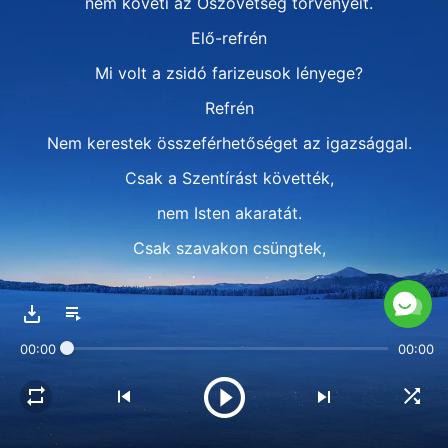
nem követi az Ószövetség törvényeit.
Elő-refrén
Mi volt a zsidó farizeusok lényege?
Refrén
Nem kerestek összeférhetőséget az igazsággal.
Csak a Szentírást követték,
nem Isten akaratát.
Csak szavakon csüngtek,
az igazságot nem keresték.
Nem hittek Istenben,
00:00
00:00
csak a Bibliában hittek ők.
2. versszak
A Biblia védelmében,