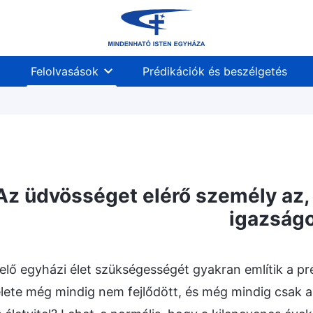
Felolvasások
Prédikációk és beszélgetés
Az üdvösséget elérő személy az, 
igazság
elő egyházi élet szükségességét gyakran említik a pr
lete még mindig nem fejlődött, és még mindig csak a