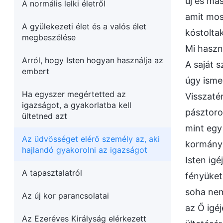
új és má
A normális lelki életről
amit mos
A gyülekezeti élet és a valós élet
kóstoltak
megbeszélése
Mi haszn
Arról, hogy Isten hogyan használja az
A saját 
embert
úgy isme
Ha egyszer megértetted az
Visszaté
igazságot, a gyakorlatba kell
pásztoro
ültetned azt
mint egy
Az üdvösséget elérő személy az, aki
kormányr
hajlandó gyakorolni az igazságot
Isten igé
A tapasztalatról
fényüket
soha nem
Az új kor parancsolatai
az Ő igé
Az Ezeréves Királyság elérkezett