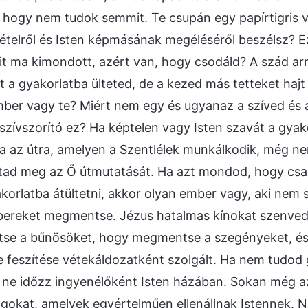
 hogy nem tudok semmit. Te csupán egy papírtigris 
ételről és Isten képmásának megéléséről beszélsz? E
it ma kimondott, azért van, hogy csodáld? A szád arró
t a gyakorlatba ülteted, de a kezed más tetteket hajt
mber vagy te? Miért nem egy és ugyanaz a szíved és a
szívszorító ez? Ha képtelen vagy Isten szavát a gyako
rra az útra, amelyen a Szentlélek munkálkodik, még 
ad meg az Ő útmutatását. Ha azt mondod, hogy csak
akorlatba átültetni, akkor olyan ember vagy, aki nem 
bereket megmentse. Jézus hatalmas kínokat szenvedet
e a bűnösöket, hogy megmentse a szegényeket, és
e feszítése vétekáldozatként szolgált. Ha nem tudod g
ne időzz ingyenélőként Isten házában. Sokan még az
lgokat, amelyek egyértelműen ellenállnak Istennek. N