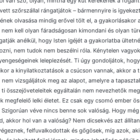
ről van szó, olyan, mintha egy kút kerekének a fogan
vett szőrszállal rángatjátok – bármennyire is igyekez
éjének olvasása mindig erővel tölt el, a gyakorlásako
 nem kell olyan fáradságosan kimondani és olyan tür
lgatják anélkül, hogy Isten igéjét a gyakorlatba ülte
ozni, nem tudok nem beszélni róla. Kénytelen vagyok
engeségeinek leleplezését. Ti úgy gondoljátok, hog
kor a kinyilatkoztatások a csúcson vannak, akkor a t
 nem vizsgáljátok meg az alapot, amelyre a tapasztala
 ti összejöveteleitek egyáltalán nem nevezhetők megf
ek megfelelő lelki életet. Ez csak egy csomó ember ös
. Szigorúan véve nincs benne sok valóság. Hogy még
d, akkor hol van a valóság? Nem dicsekvés azt állíta
égeznek, felfuvalkodottak és gőgösek, míg azok, a