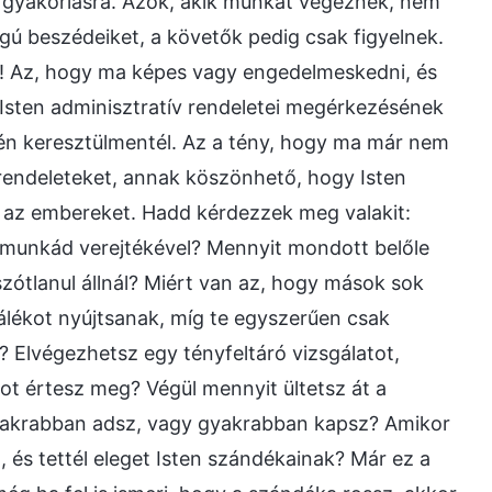
 a gyakorlásra. Azok, akik munkát végeznek, nem
gú beszédeiket, a követők pedig csak figyelnek.
ai! Az, hogy ma képes vagy engedelmeskedni, és
 Isten adminisztratív rendeletei megérkezésének
vén keresztülmentél. Az a tény, hogy ma már nem
 rendeleteket, annak köszönhető, hogy Isten
a az embereket. Hadd kérdezzek meg valakit:
y munkád verejtékével? Mennyit mondott belőle
zótlanul állnál? Miért van az, hogy mások sok
álékot nyújtsanak, míg te egyszerűen csak
 Elvégezhetsz egy tényfeltáró vizsgálatot,
ot értesz meg? Végül mennyit ültetsz át a
Gyakrabban adsz, vagy gyakrabban kapsz? Amikor
n, és tettél eleget Isten szándékainak? Már ez a