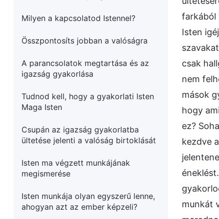
ültetésé
farkából 
Milyen a kapcsolatod Istennel?
Isten ig
Összpontosíts jobban a valóságra
szavakat
A parancsolatok megtartása és az
csak hal
igazság gyakorlása
nem felh
mások gy
Tudnod kell, hogy a gyakorlati Isten
Maga Isten
hogy ami
ez? Soha
Csupán az igazság gyakorlatba
ültetése jelenti a valóság birtoklását
kezdve a
jelenten
Isten ma végzett munkájának
éneklést
megismerése
gyakorlo
Isten munkája olyan egyszerű lenne,
munkát v
ahogyan azt az ember képzeli?