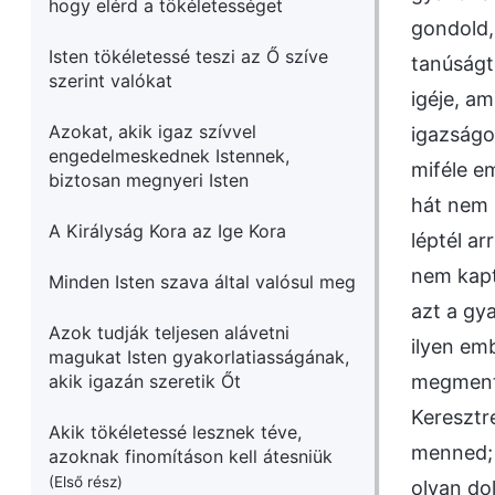
hogy elérd a tökéletességet
gondold,
Isten tökéletessé teszi az Ő szíve
tanúságt
szerint valókat
igéje, am
Azokat, akik igaz szívvel
igazságo
engedelmeskednek Istennek,
miféle e
biztosan megnyeri Isten
hát nem 
A Királyság Kora az Ige Kora
léptél a
nem kapt
Minden Isten szava által valósul meg
azt a gy
Azok tudják teljesen alávetni
ilyen em
magukat Isten gyakorlatiasságának,
akik igazán szeretik Őt
megments
Keresztr
Akik tökéletessé lesznek téve,
menned; 
azoknak finomításon kell átesniük
(Első rész)
olyan do