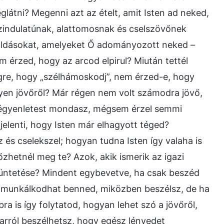
látni? Megenni azt az ételt, amit Isten ad neked,
szindulatúnak, alattomosnak és cselszövőnek
 áldásokat, amelyeket Ő adományozott neked –
érzed, hogy az arcod elpirul? Miután tettél
égre, hogy „szélhámoskodj”, nem érzed-e, hogy
yen jövőről? Már régen nem volt számodra jövő,
zégyenletest mondasz, mégsem érzel semmi
jelenti, hogy Isten már elhagyott téged?
és cselekszel; hogyan tudna Isten így valaha is
yőzhetnél meg te? Azok, akik ismerik az igazi
büntetése? Mindent egybevetve, ha csak beszéd
lek munkálkodhat benned, miközben beszélsz, de ha
 is így folytatod, hogyan lehet szó a jövőről,
arról beszélhetsz, hogy egész lényedet