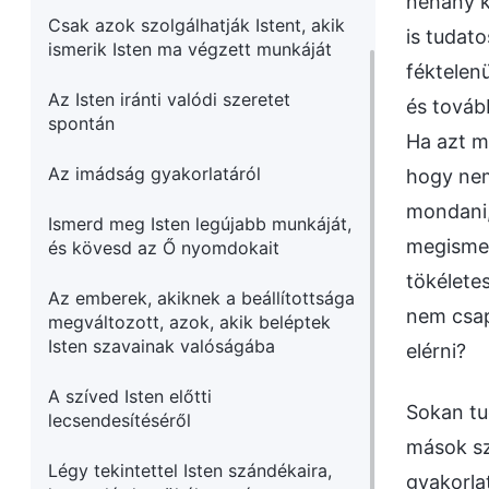
néhány k
Csak azok szolgálhatják Istent, akik
is tudato
ismerik Isten ma végzett munkáját
féktelen
Az Isten iránti valódi szeretet
és tovább
spontán
Ha azt m
Az imádság gyakorlatáról
hogy nem
mondani,
Ismerd meg Isten legújabb munkáját,
megismer
és kövesd az Ő nyomdokait
tökéletes
Az emberek, akiknek a beállítottsága
nem csap
megváltozott, azok, akik beléptek
Isten szavainak valóságába
elérni?
A szíved Isten előtti
Sokan tu
lecsendesítéséről
mások sz
Légy tekintettel Isten szándékaira,
gyakorla