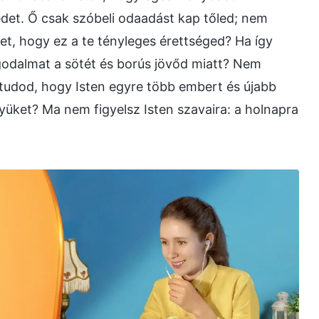
edet. Ő csak szóbeli odaadást kap tőled; nem
t, hogy ez a te tényleges érettséged? Ha így
ggodalmat a sötét és borús jövőd miatt? Nem
tudod, hogy Isten egyre több embert és újabb
yüket? Ma nem figyelsz Isten szavaira: a holnapra