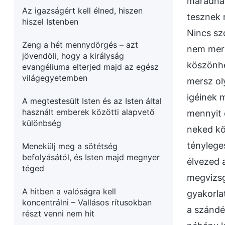
maradnak
Az igazságért kell élned, hiszen
tesznek 
hiszel Istenben
Nincs sz
Zeng a hét mennydörgés – azt
nem mers
jövendöli, hogy a királyság
köszönhe
evangéliuma elterjed majd az egész
világegyetemben
mersz ol
igéinek 
A megtestesült Isten és az Isten által
használt emberek közötti alapvető
mennyit 
különbség
neked kö
ténylege
Menekülj meg a sötétség
befolyásától, és Isten majd megnyer
élvezed 
téged
megvizsg
A hitben a valóságra kell
gyakorla
koncentrálni – Vallásos rítusokban
a szándék
részt venni nem hit