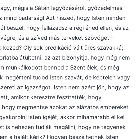
vagy, mégis a Sátán legyőzéséről, győzedelmes
z mind badarság! Azt hiszed, hogy Isten minden
l beszél, hogy fellázadsz a régi éned ellen, és az
 végre, és a szíved más terveket szövöget –
 kezed? Oly sok prédikáció vált üres szavakká;
rlatba átültetni, az azt bizonyítja, hogy még nem
nem munkálkodott benned a Szentlélek, és még
 megérteni tudod Isten szavát, de képtelen vagy
szereti az igazságot. Isten nem azért jön, hogy az
t, amikor keresztre feszítették, hogy
 hogy megmentse azokat az alázatos embereket.
yakorolni Isten igéjét, akkor mihamarabb el kell
t is nehezen tudják megállni, hogy ne tegyenek
em a halált kérik? Hogyan beszélhetnek Isten