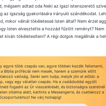
od, mégsem adtad oda Neki az igazi istenszerető szív
g az igazság gyakorlására irányuló szándékodat. Lehe
ád, mikor válnál tökéletessé Isten által? Nem érzel a
ogy Isten elvesztette a hozzád fűzött reményt? Nem 
t kíván tökéletesíteni? A régi dolgok megállnák a hel
 egyre több csapás van, egyre többen kezdik felismerni,
a Biblia próféciái nem mesék, hanem a szemünk előtt
takozó valóság. Senki sem tudja, melyik jön el előbb: a
p, vagy egy váratlan csapás. Ha a családoddal együtt
tnéd fogadni az Úr visszatérését, és biztonságra szeretnél
 Isten oltalma alatt, kattints a Messengerre, és csatlakozz a
ócsoportunkhoz! Ne várj holnapig!