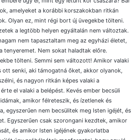
k embere úgy él, mint egy letűnt kor császára? Bár
ok, amelyeket a korábbi korszakokban ritkán
k. Olyan ez, mint régi bort új üvegekbe tölteni.
zetek a legtöbb helyen egyáltalán nem változtak.
 magam nem tapasztaltam meg az egyházi életet,
 a tenyeremet. Nem sokat haladtak előre.
gekbe tölteni. Semmi sem változott! Amikor valaki
s ott senki, aki támogatná őket, akkor olyanok,
élni, és nagyon ritkán képes valaki a
rte el valaki a belépést. Kevés ember becsüli
vidámak, amikor félreteszik, és ízetlenek és
a, egyszerűen nem becsülitek meg Isten igéjét, és
et. Egyszerűen csak szorongani kezdtek, amikor
sát, és amikor Isten igéjének gyakorlatba