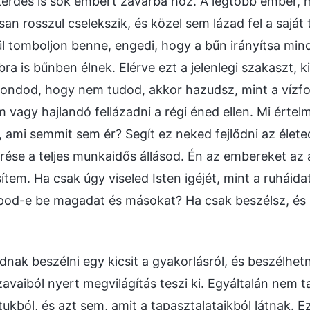
érdés is sok embert zavarba hoz. A legtöbb ember, mé
san rosszul cselekszik, és közel sem lázad fel a sajá
ül tomboljon benne, engedi, hogy a bűn irányítsa min
ra is bűnben élnek. Elérve ezt a jelenlegi szakaszt, 
ondod, hogy nem tudod, akkor hazudsz, mint a vízfol
 vagy hajlandó fellázadni a régi éned ellen. Mi értel
 ami semmit sem ér? Segít ez neked fejlődni az él
ése a teljes munkaidős állásod. Én az embereket az a
ítem. Ha csak úgy viseled Isten igéjét, mint a ruháid
od-e be magadat és másokat? Ha csak beszélsz, és s
dnak beszélni egy kicsit a gyakorlásról, és beszélhe
avaiból nyert megvilágítás teszi ki. Egyáltalán nem 
tukból, és azt sem, amit a tapasztalataikból látnak.