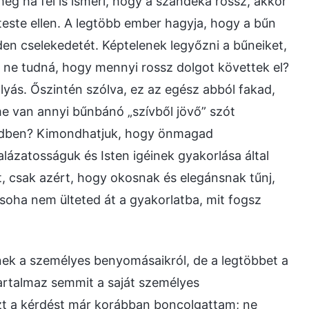
g ha fel is ismeri, hogy a szándéka rossz, akkor
t teste ellen. A legtöbb ember hagyja, hogy a bűn
den cselekedetét. Képtelenek legyőzni a bűneiket,
ki ne tudná, hogy mennyi rossz dolgot követtek el?
yás. Őszintén szólva, ez az egész abból fakad,
me van annyi bűnbánó „szívből jövő” szót
etedben? Kimondhatjuk, hogy önmagad
lázatosságuk és Isten igéinek gyakorlása által
at, csak azért, hogy okosnak és elegánsnak tűnj,
oha nem ülteted át a gyakorlatba, mit fogsz
tnek a személyes benyomásaikról, de a legtöbbet a
tartalmaz semmit a saját személyes
 Ezt a kérdést már korábban boncolgattam; ne