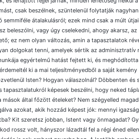
, és lehajtott fejjel járnak, minden lehetőség nélkül
mást, csak beszélnek, szüntelenül folytatják nagyhan
ó semmiféle átalakulásról; ezek mind csak a múlt útj
z beleszólni, vagy úgy cselekedni, ahogy akarsz, az
tő; ez nem olyan változás, amin a tapasztalatok ré
yan dolgokat tenni, amelyek sértik az adminisztratív
munkája egyértelmű hatást fejtett ki, és meghódított
érdemeltél ki a mai teljesítményedből a saját kemén
zvetlenül Isten? Hogyan válaszolnál? Döbbenten és s
s tapasztalatukról képesek beszélni, hogy neked tápl
a mások által főzött ételeket? Nem szégyelled magad?
álva azokat, akik hozzád képest jók: mennyi igazság
tba? Kit szeretsz jobban, Istent vagy önmagadat? 
od rossz volt, hányszor lázadtál fel a régi éned elle