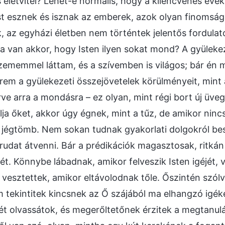
s életvitel? Lehet-e normális, hogy a kilencvenes éve
t esznek és isznak az emberek, azok olyan finomság
, az egyházi életben nem történtek jelentős fordulato
a van akkor, hogy Isten ilyen sokat mond? A gyüleke
szememmel láttam, és a szívemben is világos; bár én
rem a gyülekezeti összejövetelek körülményeit, mint
rve arra a mondásra – ez olyan, mint régi bort új üve
lja őket, akkor úgy égnek, mint a tűz, de amikor ninc
 jégtömb. Nem sokan tudnak gyakorlati dolgokról besz
udat átvenni. Bár a prédikációk magasztosak, ritkán é
jét. Könnybe lábadnak, amikor felveszik Isten igéjét, 
 vesztettek, amikor eltávolodnak tőle. Őszintén szólv
 tekintitek kincsnek az Ő szájából ma elhangzó igék
jét olvassátok, és megerőltetőnek érzitek a megtanulá