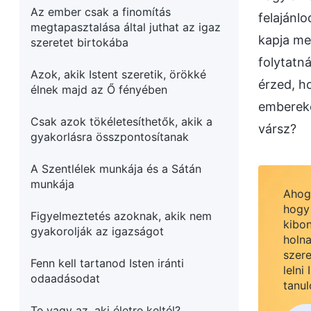
Az ember csak a finomítás
felajánl
megtapasztalása által juthat az igaz
kapja me
szeretet birtokába
folytatn
Azok, akik Istent szeretik, örökké
érzed, h
élnek majd az Ő fényében
embereke
Csak azok tökéletesíthetők, akik a
vársz?
gyakorlásra összpontosítanak
A Szentlélek munkája és a Sátán
munkája
Ahogy
hogy 
Figyelmeztetés azoknak, akik nem
kibon
gyakorolják az igazságot
holna
szere
Fenn kell tartanod Isten iránti
lelni
odaadásodat
tanul
Te vagy az, aki életre keltél?