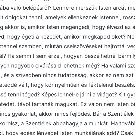
gába való belépésről? Lenne-e merszük Isten arcát meg
lt dolgokat tenni, amelyek ellenkeznek Istennel, ros
ég akkor is, amikor Isten megengedi, hogy élvezd az
d, hogy égeti a kezedet, amikor megkapod őket? Nem 
Istennel szemben, miután cselszövéseket hajtottál v
él? Ha semmit sem érzel, hogyan beszélhetnél bármil
lyen nagyobb elvárásaid lehetnek még? Ha valami s
, és a szívedben nincs tudatosság, akkor ez nem azt 
teddé vált, hogy könnyelműen és féktelenül beszélsz 
sé tenni téged? Képes lennél-e járni a világot? Kit g
tedet, távol tartanák magukat. Ez vajon nem Isten 
nincs gyakorlat, akkor nincs fejlődés. Bár a Szentlé
orolsz, a Szentlélek abbahagyja a munkát. Ha továbbra
ól, hogy egész lényedet Isten munkájának add? Csak 