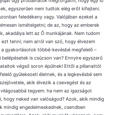
tyúját úgy próbálnátok megforgatni, hogy egy ló
tek, egyszerűen nem tudtok elég erőt kifejteni.
r azonban feledékeny vagy. Valójában ezeket a
elmesen ismételgetni; de az, hogy az emberek
tnék, akadálya lett az Ő munkájának. Nem tudom
 ezt tenni; nem arról van szó, hogy élvezem
y a gyakorlásotok többé-kevésbé megfelelő –
i belépésetek is csúcson van? Ennyire egyszerű
taitok végső soron épülnek! Ettől a pillanattól
elelő gyülekezeti életnek, és a legkevésbé sem
szejövetele, akik élvezik a csevegést és az
 világosabbá tegyem: ha nem az igazságot
ni, hogy neked van valóságod? Azok, akik mindig
kik mindig engedelmeskednek, csendben