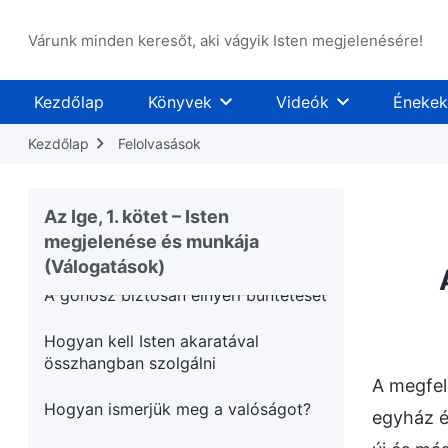
Istenben való hitedben
Várunk minden keresőt, aki vágyik Isten megjelenésére!
engedelmeskedned kell Istennek
Nagyon fontos, hogy normális
Kezdőlap
Könyvek
Videók
Énekek
kapcsolatot alakítsunk ki Istennel
Kezdőlap
Felolvasások
Egy normális lelki élet a helyes útra
vezeti az embereket
Az Ige, 1. kötet – Isten
Ígéretek azoknak, akik tökéletessé
megjelenése és munkája
váltak
(Válogatások)
A gonosz biztosan elnyeri büntetését
Hogyan kell Isten akaratával
összhangban szolgálni
A megfel
Hogyan ismerjük meg a valóságot?
egyház é