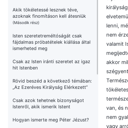
királysá
Akik tökéletessé lesznek téve,
azoknak finomításon kell átesniük
elvetemü
(Második rész)
lenni, m
nem érze
Isten szeretetreméltóságát csak
fájdalmas próbatételek kiállása által
valamit 
ismerheted meg
megijedt
Csak az Isten iránti szeretet az igaz
akkor mi
hit Istenben
szégyent
Természe
Rövid beszéd a következő témában:
„Az Ezeréves Királyság Elérkezett”
tökéletes
természe
Csak azok tehetnek bizonyságot
Istenről, akik ismerik Istent
van, és 
nem gyak
Hogyan ismerte meg Péter Jézust?
vagy arr