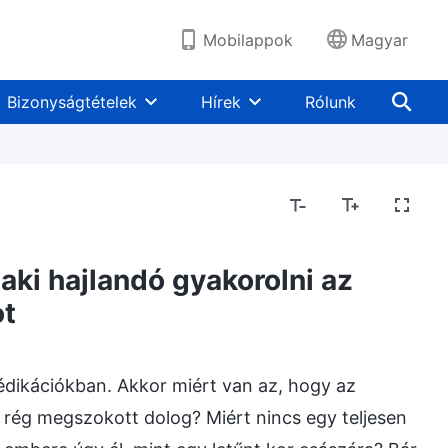
Mobilappok
Magyar
Bizonyságtételek
Hírek
Rólunk
aki hajlandó gyakorolni az
ot
édikációkban. Akkor miért van az, hogy az
 rég megszokott dolog? Miért nincs egy teljesen