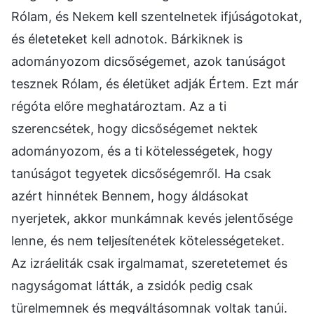
Rólam, és Nekem kell szentelnetek ifjúságotokat,
és életeteket kell adnotok. Bárkiknek is
adományozom dicsőségemet, azok tanúságot
tesznek Rólam, és életüket adják Értem. Ezt már
régóta előre meghatároztam. Az a ti
szerencsétek, hogy dicsőségemet nektek
adományozom, és a ti kötelességetek, hogy
tanúságot tegyetek dicsőségemről. Ha csak
azért hinnétek Bennem, hogy áldásokat
nyerjetek, akkor munkámnak kevés jelentősége
lenne, és nem teljesítenétek kötelességeteket.
Az izráeliták csak irgalmamat, szeretetemet és
nagyságomat látták, a zsidók pedig csak
türelmemnek és megváltásomnak voltak tanúi.