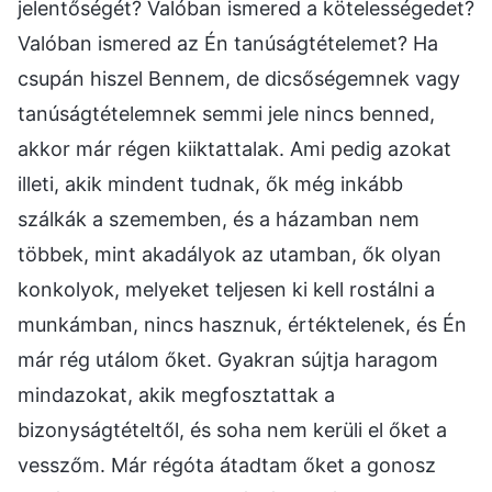
jelentőségét? Valóban ismered a kötelességedet?
Valóban ismered az Én tanúságtételemet? Ha
csupán hiszel Bennem, de dicsőségemnek vagy
tanúságtételemnek semmi jele nincs benned,
akkor már régen kiiktattalak. Ami pedig azokat
illeti, akik mindent tudnak, ők még inkább
szálkák a szememben, és a házamban nem
többek, mint akadályok az utamban, ők olyan
konkolyok, melyeket teljesen ki kell rostálni a
munkámban, nincs hasznuk, értéktelenek, és Én
már rég utálom őket. Gyakran sújtja haragom
mindazokat, akik megfosztattak a
bizonyságtételtől, és soha nem kerüli el őket a
vesszőm. Már régóta átadtam őket a gonosz