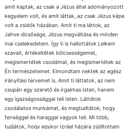
amit kaptak, az csak a Jézus által adományozott
kegyelem volt, és amit láttak, az csak Jézus képe
volt a zsidók házában. Amit ti ma láttok, az
Jahve dicsősége, Jézus megváltása és minden
mai cselekedetem. Így ti is hallottátok Lelkem
szavait, értékeltétek bölcsességemet,
megismertétek csodámat, és megismertétek az
Én természetemet. Elmondtam nektek az egész
irányítási tervemet is. Amit ti láttatok, az nem
csupán egy szerető és irgalmas Isten, hanem
egy igazságossággal teli Isten. Láttátok
csodálatos munkámat, és megtudtátok, hogy
fenséggel és haraggal vagyok teli. Mi több,
tudjátok, hogy egykor Izráel házára zúdítottam