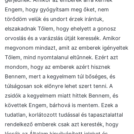
Engem, hogy gyógyítsam meg őket, nem
törődöm velük és undort érzek irántuk,
elszakadnak Tőlem, hogy ehelyett a gonosz
orvoslás és a varázslás útját keressék. Amikor
megvonom mindazt, amit az emberek igényeltek
Tőlem, mind nyomtalanul eltűnnek. Ezért azt
mondom, hogy az emberek azért hisznek
Bennem, mert a kegyelmem túl bőséges, és
túlságosan sok előnyre lehet szert tenni. A
zsidók a kegyelmem miatt hittek Bennem, és
követtek Engem, bárhová is mentem. Ezek a
tudatlan, korlátozott tudással és tapasztalattal
rendelkező emberek csak azt keresték, hogy
lássák az Általam kinyilvánított jeleket és