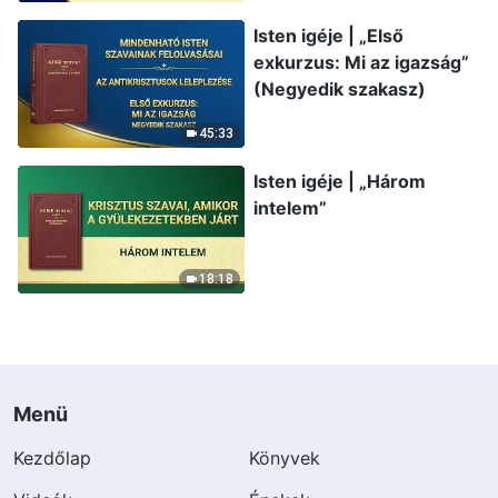
Isten igéje | „Első
exkurzus: Mi az igazság”
(Negyedik szakasz)
45:33
Isten igéje | „Három
intelem”
18:18
Menü
Kezdőlap
Könyvek