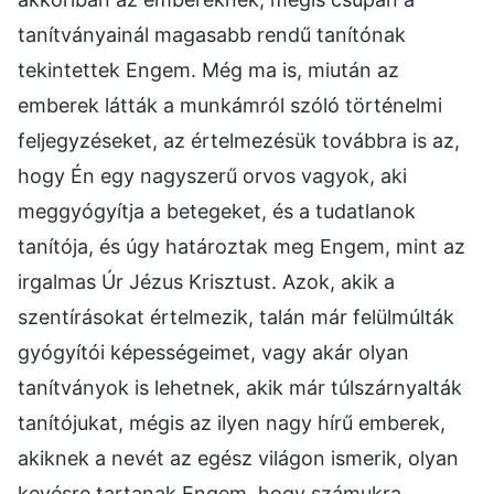
tanítványainál magasabb rendű tanítónak
tekintettek Engem. Még ma is, miután az
emberek látták a munkámról szóló történelmi
feljegyzéseket, az értelmezésük továbbra is az,
hogy Én egy nagyszerű orvos vagyok, aki
meggyógyítja a betegeket, és a tudatlanok
tanítója, és úgy határoztak meg Engem, mint az
irgalmas Úr Jézus Krisztust. Azok, akik a
szentírásokat értelmezik, talán már felülmúlták
gyógyítói képességeimet, vagy akár olyan
tanítványok is lehetnek, akik már túlszárnyalták
tanítójukat, mégis az ilyen nagy hírű emberek,
akiknek a nevét az egész világon ismerik, olyan
kevésre tartanak Engem, hogy számukra