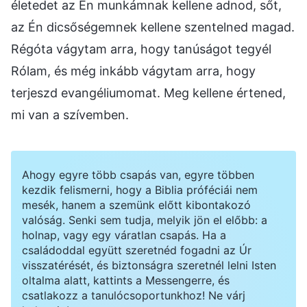
életedet az Én munkámnak kellene adnod, sőt,
az Én dicsőségemnek kellene szentelned magad.
Régóta vágytam arra, hogy tanúságot tegyél
Rólam, és még inkább vágytam arra, hogy
terjeszd evangéliumomat. Meg kellene értened,
mi van a szívemben.
Ahogy egyre több csapás van, egyre többen
kezdik felismerni, hogy a Biblia próféciái nem
mesék, hanem a szemünk előtt kibontakozó
valóság. Senki sem tudja, melyik jön el előbb: a
holnap, vagy egy váratlan csapás. Ha a
családoddal együtt szeretnéd fogadni az Úr
visszatérését, és biztonságra szeretnél lelni Isten
oltalma alatt, kattints a Messengerre, és
csatlakozz a tanulócsoportunkhoz! Ne várj