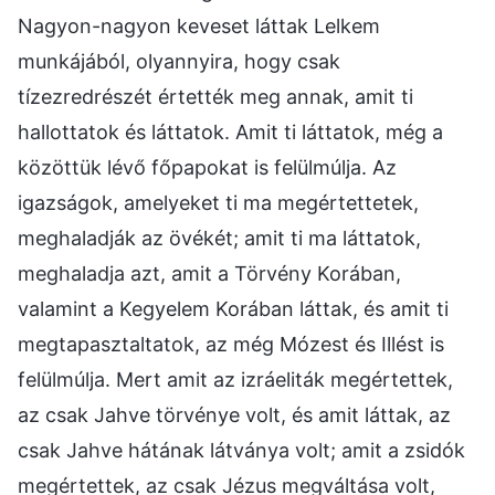
Nagyon-nagyon keveset láttak Lelkem
munkájából, olyannyira, hogy csak
tízezredrészét értették meg annak, amit ti
hallottatok és láttatok. Amit ti láttatok, még a
közöttük lévő főpapokat is felülmúlja. Az
igazságok, amelyeket ti ma megértettetek,
meghaladják az övékét; amit ti ma láttatok,
meghaladja azt, amit a Törvény Korában,
valamint a Kegyelem Korában láttak, és amit ti
megtapasztaltatok, az még Mózest és Illést is
felülmúlja. Mert amit az izráeliták megértettek,
az csak Jahve törvénye volt, és amit láttak, az
csak Jahve hátának látványa volt; amit a zsidók
megértettek, az csak Jézus megváltása volt,