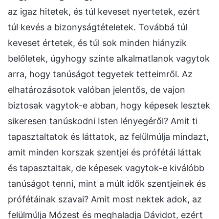
az igaz hitetek, és túl keveset nyertetek, ezért
túl kevés a bizonyságtételetek. Továbbá túl
keveset értetek, és túl sok minden hiányzik
belőletek, úgyhogy szinte alkalmatlanok vagytok
arra, hogy tanúságot tegyetek tetteimről. Az
elhatározásotok valóban jelentős, de vajon
biztosak vagytok-e abban, hogy képesek lesztek
sikeresen tanúskodni Isten lényegéről? Amit ti
tapasztaltatok és láttatok, az felülmúlja mindazt,
amit minden korszak szentjei és prófétái láttak
és tapasztaltak, de képesek vagytok-e kiválóbb
tanúságot tenni, mint a múlt idők szentjeinek és
prófétáinak szavai? Amit most nektek adok, az
felülmúlja Mózest és meghaladja Dávidot, ezért