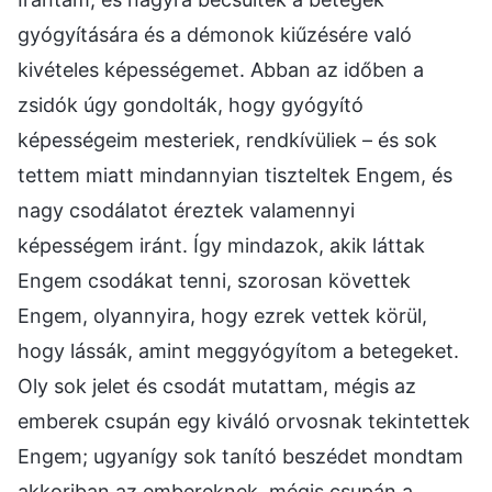
gyógyítására és a démonok kiűzésére való
kivételes képességemet. Abban az időben a
zsidók úgy gondolták, hogy gyógyító
képességeim mesteriek, rendkívüliek – és sok
tettem miatt mindannyian tiszteltek Engem, és
nagy csodálatot éreztek valamennyi
képességem iránt. Így mindazok, akik láttak
Engem csodákat tenni, szorosan követtek
Engem, olyannyira, hogy ezrek vettek körül,
hogy lássák, amint meggyógyítom a betegeket.
Oly sok jelet és csodát mutattam, mégis az
emberek csupán egy kiváló orvosnak tekintettek
Engem; ugyanígy sok tanító beszédet mondtam
akkoriban az embereknek, mégis csupán a