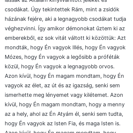
csodákat. Úgy tekintettek Rám, mint a zsidók
házának fejére, aki a legnagyobb csodákat tudja
véghezvinni. Így amikor démonokat űztem ki az
emberekből, ez sok vitát váltott ki közöttük: Azt
mondták, hogy Én vagyok Illés, hogy Én vagyok
Mózes, hogy Én vagyok a legősibb a próféták
közül, hogy Én vagyok a legnagyobb orvos.
Azon kívül, hogy Én magam mondtam, hogy Én
vagyok az élet, az út és az igazság, senki sem
ismerhette meg lényemet vagy kilétemet. Azon
kívül, hogy Én magam mondtam, hogy a menny
az a hely, ahol az Én Atyám él, senki sem tudta,
hogy Én vagyok az Isten Fia, és maga Isten is.
Azon kívül, hogy Én magam mondtam, hogy