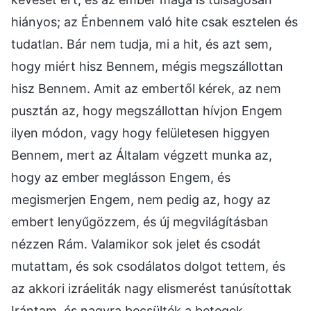
hiányos; az Énbennem való hite csak esztelen és
tudatlan. Bár nem tudja, mi a hit, és azt sem,
hogy miért hisz Bennem, mégis megszállottan
hisz Bennem. Amit az embertől kérek, az nem
pusztán az, hogy megszállottan hívjon Engem
ilyen módon, vagy hogy felületesen higgyen
Bennem, mert az Általam végzett munka az,
hogy az ember meglásson Engem, és
megismerjen Engem, nem pedig az, hogy az
embert lenyűgözzem, és új megvilágításban
nézzen Rám. Valamikor sok jelet és csodát
mutattam, és sok csodálatos dolgot tettem, és
az akkori izráeliták nagy elismerést tanúsítottak
Irántam, és nagyra becsülték a betegek