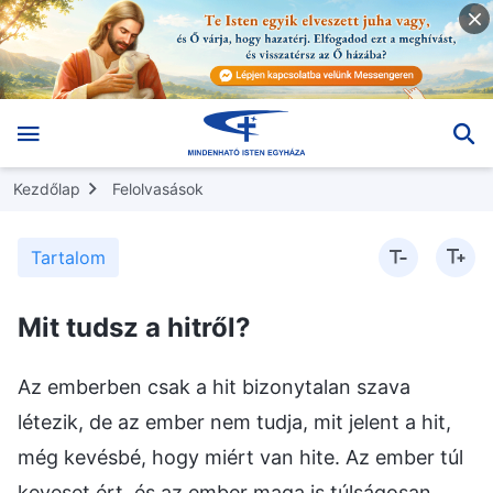
Kezdőlap
Felolvasások
Tartalom
Mit tudsz a hitről?
Az emberben csak a hit bizonytalan szava
létezik, de az ember nem tudja, mit jelent a hit,
még kevésbé, hogy miért van hite. Az ember túl
keveset ért, és az ember maga is túlságosan