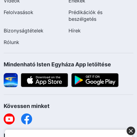
Videók
Énekek
Felolvasások
Prédikációk és
beszélgetés
Bizonyságtételek
Hírek
Rólunk
Mindenható Isten Egyháza App letöltése
Kövessen minket
Lépjen kapcsolatba velünk