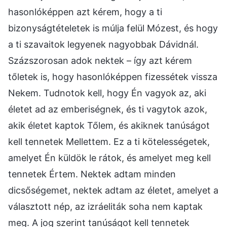
hasonlóképpen azt kérem, hogy a ti
bizonyságtételetek is múlja felül Mózest, és hogy
a ti szavaitok legyenek nagyobbak Dávidnál.
Százszorosan adok nektek – így azt kérem
tőletek is, hogy hasonlóképpen fizessétek vissza
Nekem. Tudnotok kell, hogy Én vagyok az, aki
életet ad az emberiségnek, és ti vagytok azok,
akik életet kaptok Tőlem, és akiknek tanúságot
kell tennetek Mellettem. Ez a ti kötelességetek,
amelyet Én küldök le rátok, és amelyet meg kell
tennetek Értem. Nektek adtam minden
dicsőségemet, nektek adtam az életet, amelyet a
választott nép, az izráeliták soha nem kaptak
meg. A jog szerint tanúságot kell tennetek