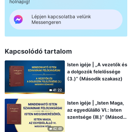
holnapig!
Lépjen kapcsolatba velünk
Messengeren
Kapcsolódó tartalom
Isten igéje | „A vezetők és
a dolgozók felelőssége
(3.)” (Második szakasz)
41:22
Isten igéje | „Isten Maga,
az egyedülálló VI.: Isten
szentsége (III.)” (Második
rész)
42:48