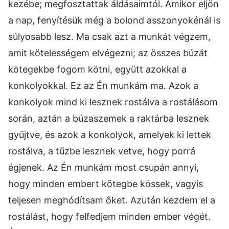
kezébe; megfosztattak áldásaimtól. Amikor eljön
a nap, fenyítésük még a bolond asszonyokénál is
súlyosabb lesz. Ma csak azt a munkát végzem,
amit kötelességem elvégezni; az összes búzát
kötegekbe fogom kötni, együtt azokkal a
konkolyokkal. Ez az Én munkám ma. Azok a
konkolyok mind ki lesznek rostálva a rostálásom
során, aztán a búzaszemek a raktárba lesznek
gyűjtve, és azok a konkolyok, amelyek ki lettek
rostálva, a tűzbe lesznek vetve, hogy porrá
égjenek. Az Én munkám most csupán annyi,
hogy minden embert kötegbe kössek, vagyis
teljesen meghódítsam őket. Azután kezdem el a
rostálást, hogy felfedjem minden ember végét.