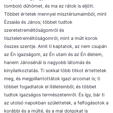
tomboló dühömet, és ma ez rátok is eljött.
Többet értetek mennyei misztériumaimból, mint
Ézsaiás és János; többet tudtok
szeretetreméltóságomról és
tiszteletreméltóságomról, mint a múlt korok
összes szentje. Amit ti kaptatok, az nem csupán
az Én igazságom, az Én utam és az Én életem,
hanem Jánosénál is nagyobb látomás és
kinyilatkoztatás. Ti sokkal több titkot értettetek
meg, és megpillantottátok igazi arcomat is; ti
többet fogadtatok el ítéletemből, és többet
tudtok igazságos természetemről. És így, bár ti
az utolsó napokban születtetek, a felfogásotok a
korábbi és a múlté, és a mai dolgokat is