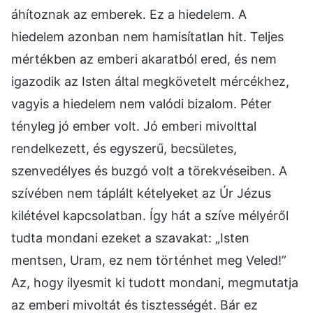
áhítoznak az emberek. Ez a hiedelem. A
hiedelem azonban nem hamisítatlan hit. Teljes
mértékben az emberi akaratból ered, és nem
igazodik az Isten által megkövetelt mércékhez,
vagyis a hiedelem nem valódi bizalom. Péter
tényleg jó ember volt. Jó emberi mivolttal
rendelkezett, és egyszerű, becsületes,
szenvedélyes és buzgó volt a törekvéseiben. A
szívében nem táplált kételyeket az Úr Jézus
kilétével kapcsolatban. Így hát a szíve mélyéről
tudta mondani ezeket a szavakat: „Isten
mentsen, Uram, ez nem történhet meg Veled!”
Az, hogy ilyesmit ki tudott mondani, megmutatja
az emberi mivoltát és tisztességét. Bár ez