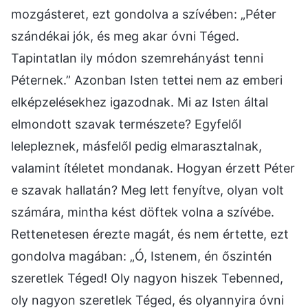
mozgásteret, ezt gondolva a szívében: „Péter
szándékai jók, és meg akar óvni Téged.
Tapintatlan ily módon szemrehányást tenni
Péternek.” Azonban Isten tettei nem az emberi
elképzelésekhez igazodnak. Mi az Isten által
elmondott szavak természete? Egyfelől
lelepleznek, másfelől pedig elmarasztalnak,
valamint ítéletet mondanak. Hogyan érzett Péter
e szavak hallatán? Meg lett fenyítve, olyan volt
számára, mintha kést döftek volna a szívébe.
Rettenetesen érezte magát, és nem értette, ezt
gondolva magában: „Ó, Istenem, én őszintén
szeretlek Téged! Oly nagyon hiszek Tebenned,
oly nagyon szeretlek Téged, és olyannyira óvni