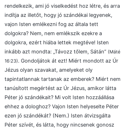
rendelkezik, ami jó viselkedést hoz létre, és arra
indítja az illetőt, hogy jó szándékai legyenek,
vajon Isten emlékezni fog az általa tett
dolgokra? Nem, nem emlékszik ezekre a
dolgokra, ezért hiába lettek megtéve! Isten
inkább azt mondta: „Távozz tőlem, Sátán”
(Máté
. Gondoljátok át ezt! Miért mondott az Úr
16:23)
Jézus olyan szavakat, amelyeket oly
tapintatlannak tartanak az emberek? Miért nem
tanúsított megértést az Úr Jézus, amikor látta
Péter jó szándékait? Mi volt Isten hozzáállása
ehhez a dologhoz? Vajon Isten helyeselte Péter
ezen jó szándékát? (Nem.) Isten átvizsgálta
Péter szívét, és látta, hogy nincsenek gonosz