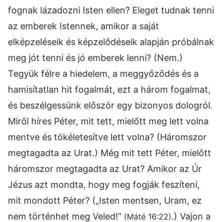
fognak lázadozni Isten ellen? Eleget tudnak tenni
az emberek Istennek, amikor a saját
elképzeléseik és képzelődéseik alapján próbálnak
meg jót tenni és jó emberek lenni? (Nem.)
Tegyük félre a hiedelem, a meggyőződés és a
hamisítatlan hit fogalmát, ezt a három fogalmat,
és beszélgessünk először egy bizonyos dologról.
Miről híres Péter, mit tett, mielőtt meg lett volna
mentve és tökéletesítve lett volna? (Háromszor
megtagadta az Urat.) Még mit tett Péter, mielőtt
háromszor megtagadta az Urat? Amikor az Úr
Jézus azt mondta, hogy meg fogják feszíteni,
mit mondott Péter? („Isten mentsen, Uram, ez
nem történhet meg Veled!”
.) Vajon a
(Máté 16:22)