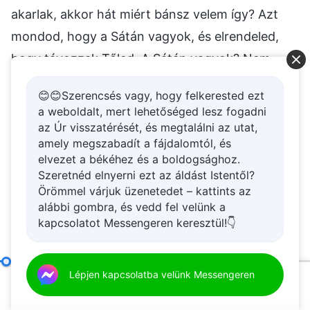
akarlak, akkor hát miért bánsz velem így? Azt
mondod, hogy a Sátán vagyok, és elrendeled,
hogy távozzak Tőled. A Sátán vagyok? Nem
olyasvalaki vagyok, aki őszintén követ Téged?
😊😊Szerencsés vagy, hogy felkerested ezt
Akkor hát hogyan tudsz engem Sátánnak látni?
a weboldalt, mert lehetőséged lesz fogadni
Sőt, mi több, olyan tapintatlan vagy, hogy azt
az Úr visszatérését, és megtalálni az utat,
amely megszabadít a fájdalomtól, és
mondod nekem, távozzak Tőled. Ez túlságosan
elvezet a békéhez és a boldogsághoz.
bántó, túlságosan fájdalmas!” Látjátok Istennek
Szeretnéd elnyerni ezt az áldást Istentől?
az emberi hiedelemhez való hozzáállását abból,
Örömmel várjuk üzenetedet – kattints az
alábbi gombra, és vedd fel velünk a
ahogyan Isten az ilyen dolgokat kezeli, és
kapcsolatot Messengeren keresztül!👇
ahogyan bánik velük? (Elmarasztal, megítél és
leleplez.) Így van. Isten nem csupán nem kedveli,
Csak igaz alávetettséggel lehet valakinek valódi bizalma
Lépjen kapcsolatba velünk Messengeren
hanem gyűlöli ezeket a dolgokat, és a
00:20
58:42
legkomolyabban elmarasztalja őket. Látjátok