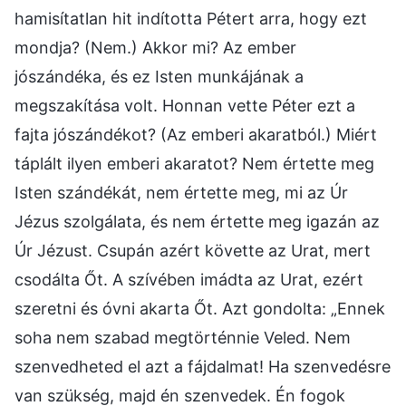
hamisítatlan hit indította Pétert arra, hogy ezt
mondja? (Nem.) Akkor mi? Az ember
jószándéka, és ez Isten munkájának a
megszakítása volt. Honnan vette Péter ezt a
fajta jószándékot? (Az emberi akaratból.) Miért
táplált ilyen emberi akaratot? Nem értette meg
Isten szándékát, nem értette meg, mi az Úr
Jézus szolgálata, és nem értette meg igazán az
Úr Jézust. Csupán azért követte az Urat, mert
csodálta Őt. A szívében imádta az Urat, ezért
szeretni és óvni akarta Őt. Azt gondolta: „Ennek
soha nem szabad megtörténnie Veled. Nem
szenvedheted el azt a fájdalmat! Ha szenvedésre
van szükség, majd én szenvedek. Én fogok