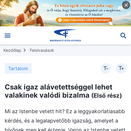
Kezdőlap
Felolvasások
Tartalom
Csak igaz alávetettséggel lehet
valakinek valódi bizalma
(Első rész)
Mi az Istenbe vetett hit? Ez a leggyakorlatiasabb kérdés, és a legalapvetőbb igazság, amelyet a hívőnek meg kell értenie. Vajon az Istenbe vetett hit egyfajta meggyőződés, vagy egy irány és cél az ember életében? A szívedben pontosan mi a hit célja? Miért akarsz hinni Istenben? Avagy mi a te hiedelmed? Mi az Istenbe vetett hited alapja és alapzata? Mi a motivációd? Más szóval milyen szándékod és célod van az Istenbe vetett hittel? Végső soron mire való? Ezek a leggyakorlatiasabb kérdések. Mondhatod, hogy az emberek azért hisznek Istenben és azért fogadják el Őt, hogy áldásokat kapjanak. Az emberek azért hisznek Istenben, hogy legyen miben reménykedniük, legyen mi után vágyódniuk, és legyen mire törekedniük a gondolat és a szellem birodalmában. Eredetileg ez a szándék húzódik meg minden ember Istenbe vetett hite mögött. Ám miután az emberek eljutnak az Istenbe vetett hithez, miután kapcsolatba kerülnek Isten szavaival, az igazsággal, Isten munkájával, valamint mindenféle emberekkel, eseményekkel és dolgokkal Isten szuverenitása alatt, akkor öntudatlanul megváltoznak a hitről alkotott nézeteik, és bizonyos megértésre tesznek szert az igazságról. Csak ekkor ismerik fel, hogy az Istenbe vetett hit lehetővé teszi számukra az igazság elnyerését, hogy a hit nagyon is jelentőségteljes, hogy a hit valóban sok tekintetben meg tudja változtatni az embereket és végső soron meg tudja oldani az emberi romlottság problémáját. Az Istenbe vetett hithez ki kell derítened az alábbi kérdéseket: Miért hisznek az emberek Istenben? Mi az Istenbe vetett hit célja? Mi motiválja az Istenbe vetett hitet? Eredetileg miből indul ki az Istenbe vetett hit vágya és törekvése? Mennyire gondoltatok már bele ezekbe a kérdésekbe? Vannak helyes válaszaitok? (Először azért hittem Istenben, mert áldásokat szerettem volna kapni. Némi Isten szavaiból eredő ítélet és fenyítés megtapasztalása után láttam, hogy csupán áldásokra törekszem, és valójában nem rendelkezem lelkiismerettel, illetve értelemmel, és túlságosan önző vagyok. Éreztem, hogy mélységesen megrontott a Sátán, így hát szerettem volna olyasvalaki lenni, akinek van lelkiismerete és értelme, olyasvalaki, aki el tudja foglalni a teremtett lényt megillető helyet és követni tudja Istent. Jelenleg csupán ezzel a csekély tudással rendelkezem.) Amikor az emberek hinni kezdenek Istenben, mindig kegyelmet akarnak nyerni, áldásokat és előnyöket akarnak nyerni, ki akarják elégíteni a szellem vagy a hús-vér test különböző igényeit és vágyait. A hitük kezdete óta, amikor ezen dolgokra törekedtek, már sokat szenvedtek, és mostanra értik, hogy a hit jelentősége meghaladja ezeket a dolgokat. A hit jelentősége túlságosan mélyreható, túlságosan gyakorlati, és az általuk kapott előnyökből túlságosan sok van ahhoz, hogy néhány szóban össze lehessen foglalni. Az embernek az Istenbe vetett hitében először meg kell oldania az ember romlott beállítottságának és bűnének a problémáit, valamint szert kell tennie az alávetettségre és Isten ismeretére. Csak ily módon vethetjük le a saját romlott beállítottságunkat és menekülhetünk meg a Sátán befolyásától, hogy teljes mértékben Istenhez forduljunk. Az Istenbe vetett hit és Isten követésének a célja az, hogy elnyerjük Istentől az igazságot és az életet, végső soron olyan emberré válva, aki összhangban van Isten szándékaival, és képes alávetni magát Istennek és imádni Őt. Ez a hit igazi jelentése. Ha megnézzük, hogy az emberek mit értenek a hit alatt, akkor láthatjuk, hogy a hitre vonatkozó nézeteik, a szándékaik és a motivációik nagy változáson mentek át. Mi idézte elő ezt a változást? (Annak eredménye ez, hogy Isten kifejezésre juttatta az igazságot, és mindazon munkáé, amelyet az embereken végzett.) Így van. Ez a változás nem csupán az idő múlásának az eredménye, és senki nem is erőltette rád, és nem valamely vallási tanítás befolyása vagy mételye ez, még kevésbé a szívjóságod indította a Mennyet arra, hogy jobb, emberibb emberré változtasson téged. Ezek mind emberi elképzelések és képzelődések. Tulajdonképpen az emberek által elnyert leginkább gyakorlati haszon az, hogy Isten szavainak útmutatásával, Isten szavai által öntözve és terelgetve megértik az igazságot és megértik Isten szándékait, világosan tudják látni az emberek közötti sötétséget és gonoszságot, és nagyban megváltoznak az elgondolásaik és a nézeteik. Mi idézi elő ezeket a változásokat? Annak eredménye ez, hogy fokozatosan és apránként megtapasztalják Isten munkáját és Isten szavait. Nos, akkor mit foglalnak magukban ezek a változások? A hit legnagyobb dolgát foglalják magukban – az üdvösség dolgát. Ez az ember hitének legfőbb jelentősége. Tulajdonképpen az emberek nem igényelnek valami sok hitet. A céljuk egyszerűen az, hogy kegyelmet nyerjenek és békességet keressenek. Akkor ez átváltozik egy arra irányuló vágyra, hogy jó emberek legyenek, ne pedig rosszak, és végül csupán jó rendeltetési helyet akarnak kapni. Azonban ebben rejlik a legnagyobb kérdés: Milyen hatást akar Isten valójában elérni az ítélő, megtisztító, és az emberek számára üdvösséget hozó munkájával? Ezt kellene megérteniük az embereknek. Ha Isten munkája az emberek megmentése, akkor vajon mit használ fel Ő ezen üdvösség megvalósításához? Azt, ahogyan az emberek megértik az igazságot és az Ő szavait, aztán pedig ahogyan megtapasztalják az ítéletet és a fenyítést, a próbatételeket és finomításokat, megszabadítva őket a bűntől és a Sátán befolyásától. Végül is mi az emberek hitének végső jelentősége? Egyszerűen fogalmazva az, hogy meg legyenek mentve. És mi az üdvösség jelentősége? Szeretném, ha ezt mindannyian átgondolnátok, és megmondanátok nekem, hogy valójában mit jelent megmentve lenni. (Azt jelenti, hogy ki tudunk törni a Sátán befolyása alól, teljes mértékben Istenhez tudunk fordulni, és végső soron életben tudunk maradni.) (Azok az emberek, akik a Sátán hatalma alatt élnek, megérdemlik a halált, azonban azok, akiket megment az, hogy megtapasztalják Isten munkáját, nem fognak meghalni.) Ezt mindannyian értitek, és a doktrína szintjén el tudjátok magyarázni, de egyszerűen nem tudjátok, valójában mit jelent megmentve lenni. Vajon a megmentettség a romlott beállítottságotok levetése? Vajon megmentve lenni azt jelenti, hogy nem hazudsz, hogy becsületes ember vagy, és többé már nem lázadsz Isten ellen? Milyenek az emberek, miután meg lettek mentve? Egyszerűen szólva, ha meg vagy mentve, az azt jelenti, hogy képes leszel tovább élni, hogy visszahozatsz az életbe. Egykor bűnben éltél, és a halál felé tartottál – Isten szemével nézve halott ember voltál. Mi alapján mondom ezt? Kinek a hatalma alatt élnek az emberek, mielőtt szert tennének az üdvösségre? (A Sátán hatalma alatt.) És mire hagyatkoznak az emberek, ha a Sátán hatalma alatt élnek? A sátáni természetükre és a romlott beállítottságaikra hagyatkozva élnek. Akkor vajon az egész lényük – a hús-vér testük, és minden egyéb aspektusuk, például a lelkük és a gondolataik – élő vagy halott? Isten szempontjából halottak ők, járkáló tetemek. A felszínen úgy tűnik, hogy lélegzel és gondolkozol, azonban gonosz, Isten ellen szegülő, Isten ellen lázadó minden, amire szüntelenül gondolsz, minden gondolatod olyan, amelyet Isten gyűlöl, utál és elmarasztal. Isten szemében nem csupán a hús-vér testhez, hanem teljes mértékben a Sátánhoz és az ördögökhöz tartoznak mindezek a dolgok. Vajon akkor Isten szemében egyáltalán emberi a romlott emberiség? Nem, nem emberek ők, hanem vadállatok, ördögök és Sátánok – élő Sátánok! Az emberek mind a Sátán természete szerint élnek, és Isten emberi testbe öltözött élő Sátánoknak, emberbőrbe bújt ördögöknek látja őket. Isten járkáló tetemeknek, halottaknak minősíti az ilyen embereket. Isten most az üdvösség munkáját végzi, ami azt jelenti, hogy fogja a Sátán romlott természete és romlott lényege szerint élő, járkáló tetemeket – a halottakat –, és élő emberekké teszi őket. Ez a megmentettség jelentősége. Az emberek azért hisznek Istenben, hogy meg legyenek mentve – mit jelent megmentve lenni? Amikor elérik Isten üdvösségét, akkor a holtak élőkké válnak. Egykor a Sátánhoz tartoztak, halálra voltak szánva, azonban most Istenhez tartozó emberekként életre keltek. Ha az emberek alá tudják magukat vetni Istennek, ismerik Őt, hódolattal meghajolnak Őelőtte, amikor Istenben hisznek és követik Őt, ha már nincs a szívükben ellenállás és lázadó mivolt, ha már nem szegülnek szembe Ővele, illetve támadják meg Őt, és valóban alá tudják vetni magukat Őneki, Isten szemében akkor igazi élő emberek ők. Vajon élő ember az, aki csupán szavakban ismeri el Istent? (Nem.) Akkor hát milyen ember az élő ember? Melyek az élő emberek valóságai? Mivel kell rendelkezniük az élő embereknek? Mondjátok el nekem a véleményeteket! (Azok az élő emberek, akik el tudják fogadni az igazságot. Amikor az emberek ideológiai nézetei és a dolgokra vonatkozó nézetei megváltoznak és összhangba kerülnek Isten szavával, akkor élő emberek ők.) (Az élő emberek azok, akik megértik az igazságot és gyakorolni tudják az igazságot.) (Élő ember az, aki Jóbhoz hasonlóan féli Istent és kerüli a rosszat.) (Azok az élő emberek, akik ismerik Istent, akik Isten szavai szerint tudnak élni, és meg tudják élni az igazságvalóságot.) Mindannyian egyfajta megnyilvánulásról beszéltetek. Ahhoz, hogy valaki végső soron meg legyen mentve és élő emberré váljon, legalább arra képesnek kell lennie, hogy megszívlelje Isten szavait, és a lelkiismeret és az értelem szavait szólja, valamint gondolkodnia kell, élesen kell látnia, képesnek kell lennie az igazság megértésére és gyakorlására, arra, hogy alávesse magát Istennek és imádja Őt. Ilyen az igazi élő ember. Mi az, amin gyakran gondolkoznak és amit gyakran tesznek az élő emberek? Tehetik egy kicsit azt, ami a normális emberek dolga. Elsősorban jól teljesítik a kötelességeiket, valamint félik Istent és kerülik a rosszat abban, amire gondolnak és amit felfednek, amit rendszerint mondanak és tesznek. Ez a természete annak, amin gyakran gondolkoznak és amit gyakran tesznek. Egy kicsit pontosabb