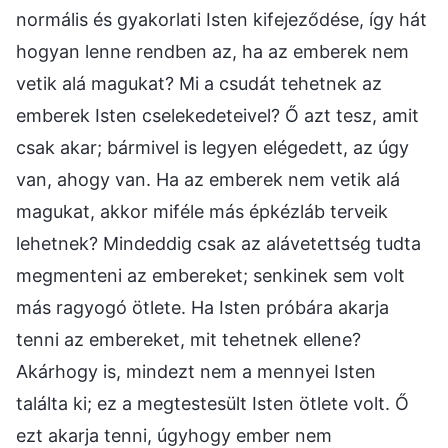
normális és gyakorlati Isten kifejeződése, így hát
hogyan lenne rendben az, ha az emberek nem
vetik alá magukat? Mi a csudát tehetnek az
emberek Isten cselekedeteivel? Ő azt tesz, amit
csak akar; bármivel is legyen elégedett, az úgy
van, ahogy van. Ha az emberek nem vetik alá
magukat, akkor miféle más épkézláb terveik
lehetnek? Mindeddig csak az alávetettség tudta
megmenteni az embereket; senkinek sem volt
más ragyogó ötlete. Ha Isten próbára akarja
tenni az embereket, mit tehetnek ellene?
Akárhogy is, mindezt nem a mennyei Isten
találta ki; ez a megtestesült Isten ötlete volt. Ő
ezt akarja tenni, úgyhogy ember nem