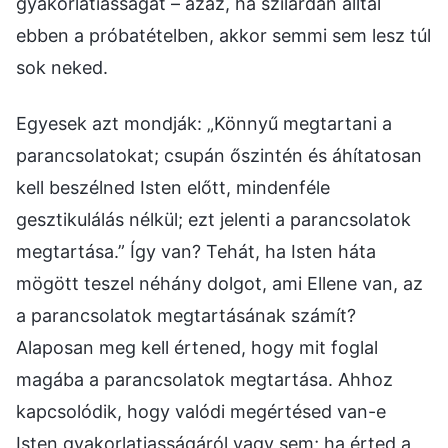
gyakorlatiasságát – azaz, ha szilárdan álltál
ebben a próbatételben, akkor semmi sem lesz túl
sok neked.
Egyesek azt mondják: „Könnyű megtartani a
parancsolatokat; csupán őszintén és áhítatosan
kell beszélned Isten előtt, mindenféle
gesztikulálás nélkül; ezt jelenti a parancsolatok
megtartása.” Így van? Tehát, ha Isten háta
mögött teszel néhány dolgot, ami Ellene van, az
a parancsolatok megtartásának számít?
Alaposan meg kell értened, hogy mit foglal
magába a parancsolatok megtartása. Ahhoz
kapcsolódik, hogy valódi megértésed van-e
Isten gyakorlatiasságáról vagy sem; ha érted a