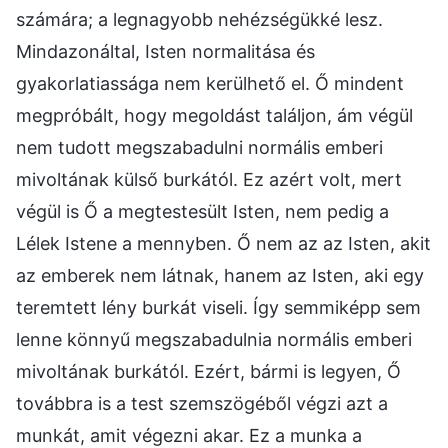
számára; a legnagyobb nehézségükké lesz.
Mindazonáltal, Isten normalitása és
gyakorlatiassága nem kerülhető el. Ő mindent
megpróbált, hogy megoldást találjon, ám végül
nem tudott megszabadulni normális emberi
mivoltának külső burkától. Ez azért volt, mert
végül is Ő a megtestesült Isten, nem pedig a
Lélek Istene a mennyben. Ő nem az az Isten, akit
az emberek nem látnak, hanem az Isten, aki egy
teremtett lény burkát viseli. Így semmiképp sem
lenne könnyű megszabadulnia normális emberi
mivoltának burkától. Ezért, bármi is legyen, Ő
továbbra is a test szemszögéből végzi azt a
munkát, amit végezni akar. Ez a munka a