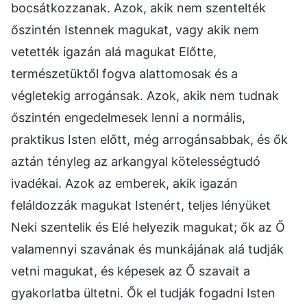
bocsátkozzanak. Azok, akik nem szentelték
őszintén Istennek magukat, vagy akik nem
vetették igazán alá magukat Előtte,
természetüktől fogva alattomosak és a
végletekig arrogánsak. Azok, akik nem tudnak
őszintén engedelmesek lenni a normális,
praktikus Isten előtt, még arrogánsabbak, és ők
aztán tényleg az arkangyal kötelességtudó
ivadékai. Azok az emberek, akik igazán
feláldozzák magukat Istenért, teljes lényüket
Neki szentelik és Elé helyezik magukat; ők az Ő
valamennyi szavának és munkájának alá tudják
vetni magukat, és képesek az Ő szavait a
gyakorlatba ültetni. Ők el tudják fogadni Isten