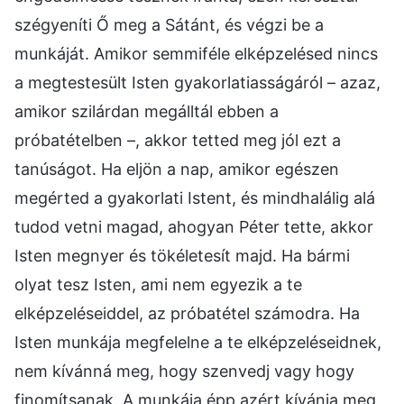
szégyeníti Ő meg a Sátánt, és végzi be a
munkáját. Amikor semmiféle elképzelésed nincs
a megtestesült Isten gyakorlatiasságáról – azaz,
amikor szilárdan megálltál ebben a
próbatételben –, akkor tetted meg jól ezt a
tanúságot. Ha eljön a nap, amikor egészen
megérted a gyakorlati Istent, és mindhalálig alá
tudod vetni magad, ahogyan Péter tette, akkor
Isten megnyer és tökéletesít majd. Ha bármi
olyat tesz Isten, ami nem egyezik a te
elképzeléseiddel, az próbatétel számodra. Ha
Isten munkája megfelelne a te elképzeléseidnek,
nem kívánná meg, hogy szenvedj vagy hogy
finomítsanak. A munkája épp azért kívánja meg,