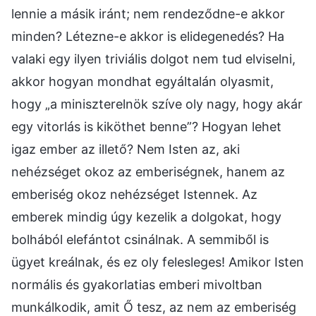
lennie a másik iránt; nem rendeződne-e akkor
minden? Létezne-e akkor is elidegenedés? Ha
valaki egy ilyen triviális dolgot nem tud elviselni,
akkor hogyan mondhat egyáltalán olyasmit,
hogy „a miniszterelnök szíve oly nagy, hogy akár
egy vitorlás is kiköthet benne”? Hogyan lehet
igaz ember az illető? Nem Isten az, aki
nehézséget okoz az emberiségnek, hanem az
emberiség okoz nehézséget Istennek. Az
emberek mindig úgy kezelik a dolgokat, hogy
bolhából elefántot csinálnak. A semmiből is
ügyet kreálnak, és ez oly felesleges! Amikor Isten
normális és gyakorlatias emberi mivoltban
munkálkodik, amit Ő tesz, az nem az emberiség