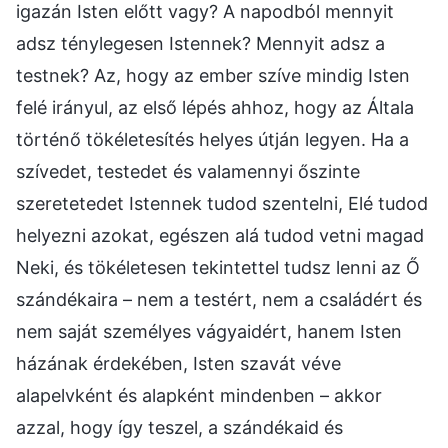
igazán Isten előtt vagy? A napodból mennyit
adsz ténylegesen Istennek? Mennyit adsz a
testnek? Az, hogy az ember szíve mindig Isten
felé irányul, az első lépés ahhoz, hogy az Általa
történő tökéletesítés helyes útján legyen. Ha a
szívedet, testedet és valamennyi őszinte
szeretetedet Istennek tudod szentelni, Elé tudod
helyezni azokat, egészen alá tudod vetni magad
Neki, és tökéletesen tekintettel tudsz lenni az Ő
szándékaira – nem a testért, nem a családért és
nem saját személyes vágyaidért, hanem Isten
házának érdekében, Isten szavát véve
alapelvként és alapként mindenben – akkor
azzal, hogy így teszel, a szándékaid és