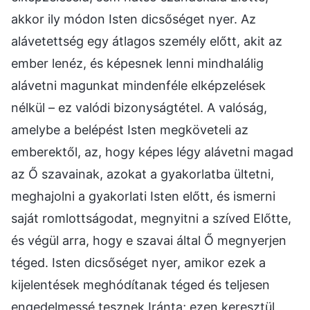
akkor ily módon Isten dicsőséget nyer. Az
alávetettség egy átlagos személy előtt, akit az
ember lenéz, és képesnek lenni mindhalálig
alávetni magunkat mindenféle elképzelések
nélkül – ez valódi bizonyságtétel. A valóság,
amelybe a belépést Isten megköveteli az
emberektől, az, hogy képes légy alávetni magad
az Ő szavainak, azokat a gyakorlatba ültetni,
meghajolni a gyakorlati Isten előtt, és ismerni
saját romlottságodat, megnyitni a szíved Előtte,
és végül arra, hogy e szavai által Ő megnyerjen
téged. Isten dicsőséget nyer, amikor ezek a
kijelentések meghódítanak téged és teljesen
engedelmessé tesznek Iránta; ezen keresztül