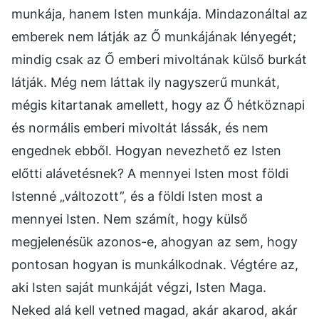
munkája, hanem Isten munkája. Mindazonáltal az
emberek nem látják az Ő munkájának lényegét;
mindig csak az Ő emberi mivoltának külső burkát
látják. Még nem láttak ily nagyszerű munkát,
mégis kitartanak amellett, hogy az Ő hétköznapi
és normális emberi mivoltát lássák, és nem
engednek ebből. Hogyan nevezhető ez Isten
előtti alávetésnek? A mennyei Isten most földi
Istenné „változott”, és a földi Isten most a
mennyei Isten. Nem számít, hogy külső
megjelenésük azonos-e, ahogyan az sem, hogy
pontosan hogyan is munkálkodnak. Végtére az,
aki Isten saját munkáját végzi, Isten Maga.
Neked alá kell vetned magad, akár akarod, akár