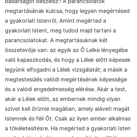
badarságot beszélsz? A parancsolatok
megtartásának kulcsa, hogy legyen megértésed
a gyakorlati Istenről. Amint megérted a
gyakorlati Istent, meg tudod majd tartani a
parancsolatokat. A megtartásuknak két
összetevője van: az egyik az Ő Lelke lényegébe
való kapaszkodás, és hogy a Lélek előtt képesek
legyünk elfogadni a Lélek vizsgálatát; a másik a
megtestesülés valódi megértésének képessége
és a valódi engedelmesség elérése. Akár a test,
akár a Lélek előtt, az embernek mindig olyan
szívet kell őriznie magában, amely aláveti magát
Istennek és féli Őt. Csak az ilyen ember alkalmas
a tökéletesítésre. Ha megérted a gyakorlati Isten