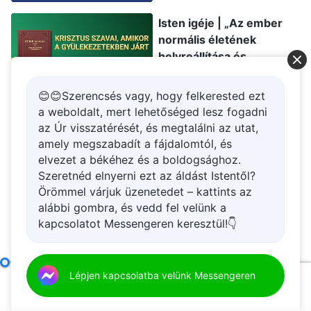
Isten igéje | „Az ember
normális életének
helyreállítása és
eljuttatása csodálatos
34:30
rendeltetési helyére”
😊😊Szerencsés vagy, hogy felkerested ezt
(Első rész)
a weboldalt, mert lehetőséged lesz fogadni
Isten igéje | „Kudarcok,
az Úr visszatérését, és megtalálni az utat,
esések, próbatételek és
amely megszabadít a fájdalomtól, és
finomítás
elvezet a békéhez és a boldogsághoz.
megtapasztalásának
Szeretnéd elnyerni ezt az áldást Istentől?
3:06
mikéntjére vonatkozó
Örömmel várjuk üzenetedet – kattints az
szavak” (59. szemelvény)
Isten igéje | „A vezetők és
alábbi gombra, és vedd fel velünk a
a dolgozók felelőssége
kapcsolatot Messengeren keresztül!👇
(18.)” (Első szakasz)
53:53
Azok tudják teljesen alávetni magukat Isten gyakorlatiasságának, akik igazán szeretik Őt
Lépjen kapcsolatba velünk Messengeren
00:00
28:46