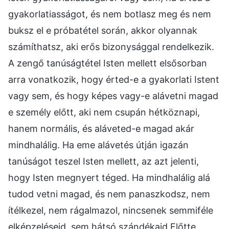
gyakorlatiasságot, és nem botlasz meg és nem
buksz el e próbatétel során, akkor olyannak
számíthatsz, aki erős bizonysággal rendelkezik.
A zengő tanúságtétel Isten mellett elsősorban
arra vonatkozik, hogy érted-e a gyakorlati Istent
vagy sem, és hogy képes vagy-e alávetni magad
e személy előtt, aki nem csupán hétköznapi,
hanem normális, és aláveted-e magad akár
mindhalálig. Ha eme alávetés útján igazán
tanúságot teszel Isten mellett, az azt jelenti,
hogy Isten megnyert téged. Ha mindhalálig alá
tudod vetni magad, és nem panaszkodsz, nem
ítélkezel, nem rágalmazol, nincsenek semmiféle
elképzeléseid, sem hátsó szándékaid Előtte,