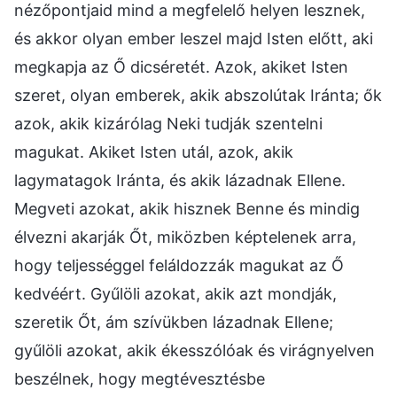
nézőpontjaid mind a megfelelő helyen lesznek,
és akkor olyan ember leszel majd Isten előtt, aki
megkapja az Ő dicséretét. Azok, akiket Isten
szeret, olyan emberek, akik abszolútak Iránta; ők
azok, akik kizárólag Neki tudják szentelni
magukat. Akiket Isten utál, azok, akik
lagymatagok Iránta, és akik lázadnak Ellene.
Megveti azokat, akik hisznek Benne és mindig
élvezni akarják Őt, miközben képtelenek arra,
hogy teljességgel feláldozzák magukat az Ő
kedvéért. Gyűlöli azokat, akik azt mondják,
szeretik Őt, ám szívükben lázadnak Ellene;
gyűlöli azokat, akik ékesszólóak és virágnyelven
beszélnek, hogy megtévesztésbe