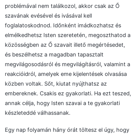
problémával nem találkozol, akkor csak az Ő
szavának evésével és ivásával kell
foglalatoskodnod. Időnként imádkozhatsz és
elmélkedhetsz Isten szeretetén, megoszthatod a
közösségben az Ő szavait illető megértésedet,
és beszélhetsz a magadban tapasztalt
megvilágosodásról és megvilágításról, valamint a
reakcióidról, amelyek eme kijelentések olvasása
közben voltak. Sőt, kiutat nyújthatsz az
embereknek. Csakis ez gyakorlati. Ha ezt teszed,
annak célja, hogy Isten szavai a te gyakorlati
készleteddé válhassanak.
Egy nap folyamán hány órát töltesz el úgy, hogy