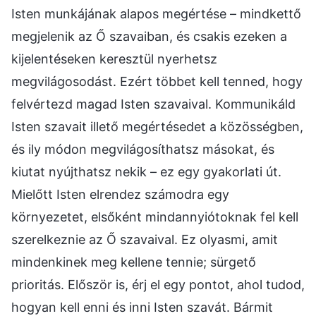
Isten munkájának alapos megértése – mindkettő
megjelenik az Ő szavaiban, és csakis ezeken a
kijelentéseken keresztül nyerhetsz
megvilágosodást. Ezért többet kell tenned, hogy
felvértezd magad Isten szavaival. Kommunikáld
Isten szavait illető megértésedet a közösségben,
és ily módon megvilágosíthatsz másokat, és
kiutat nyújthatsz nekik – ez egy gyakorlati út.
Mielőtt Isten elrendez számodra egy
környezetet, elsőként mindannyiótoknak fel kell
szerelkeznie az Ő szavaival. Ez olyasmi, amit
mindenkinek meg kellene tennie; sürgető
prioritás. Először is, érj el egy pontot, ahol tudod,
hogyan kell enni és inni Isten szavát. Bármit