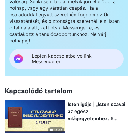
valóság. Senki sem tudja, melyik jön el előbb: a
holnap, vagy egy váratlan csapás. Ha a
családoddal együtt szeretnéd fogadni az Úr
visszatérését, és biztonságra szeretnél lelni Isten
oltalma alatt, kattints a Messengerre, és
csatlakozz a tanulócsoportunkhoz! Ne várj
holnapig!
Lépjen kapcsolatba velünk
Messengeren
Kapcsolódó tartalom
Isten igéje | „Isten szavai
az egész
világegyetemhez: 5.
fejezet”
15:35