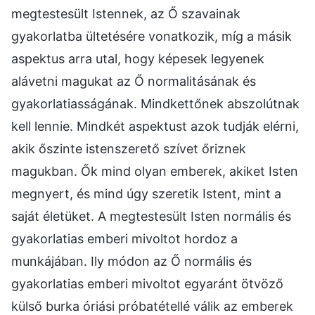
megtestesült Istennek, az Ő szavainak
gyakorlatba ültetésére vonatkozik, míg a másik
aspektus arra utal, hogy képesek legyenek
alávetni magukat az Ő normalitásának és
gyakorlatiasságának. Mindkettőnek abszolútnak
kell lennie. Mindkét aspektust azok tudják elérni,
akik őszinte istenszerető szívet őriznek
magukban. Ők mind olyan emberek, akiket Isten
megnyert, és mind úgy szeretik Istent, mint a
saját életüket. A megtestesült Isten normális és
gyakorlatias emberi mivoltot hordoz a
munkájában. Ily módon az Ő normális és
gyakorlatias emberi mivoltot egyaránt ötvöző
külső burka óriási próbatétellé válik az emberek