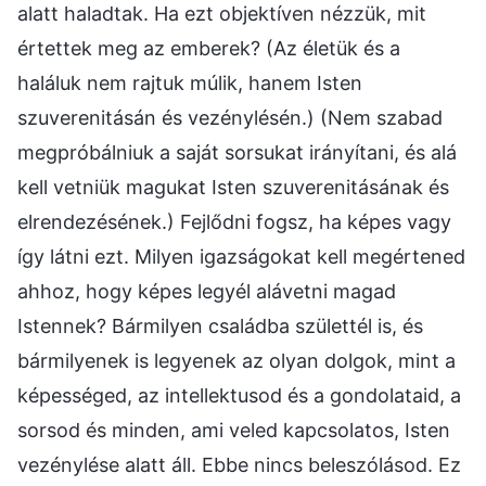
alatt haladtak. Ha ezt objektíven nézzük, mit
értettek meg az emberek? (Az életük és a
haláluk nem rajtuk múlik, hanem Isten
szuverenitásán és vezénylésén.) (Nem szabad
megpróbálniuk a saját sorsukat irányítani, és alá
kell vetniük magukat Isten szuverenitásának és
elrendezésének.) Fejlődni fogsz, ha képes vagy
így látni ezt. Milyen igazságokat kell megértened
ahhoz, hogy képes legyél alávetni magad
Istennek? Bármilyen családba születtél is, és
bármilyenek is legyenek az olyan dolgok, mint a
képességed, az intellektusod és a gondolataid, a
sorsod és minden, ami veled kapcsolatos, Isten
vezénylése alatt áll. Ebbe nincs beleszólásod. Ez