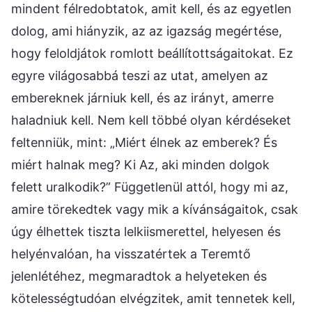
mindent félredobtatok, amit kell, és az egyetlen
dolog, ami hiányzik, az az igazság megértése,
hogy feloldjátok romlott beállítottságaitokat. Ez
egyre világosabbá teszi az utat, amelyen az
embereknek járniuk kell, és az irányt, amerre
haladniuk kell. Nem kell többé olyan kérdéseket
feltenniük, mint: „Miért élnek az emberek? És
miért halnak meg? Ki Az, aki minden dolgok
felett uralkodik?” Függetlenül attól, hogy mi az,
amire törekedtek vagy mik a kívánságaitok, csak
úgy élhettek tiszta lelkiismerettel, helyesen és
helyénvalóan, ha visszatértek a Teremtő
jelenlétéhez, megmaradtok a helyeteken és
kötelességtudóan elvégzitek, amit tennetek kell,