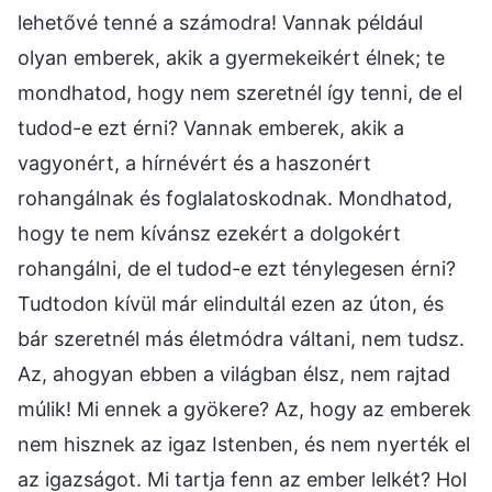
lehetővé tenné a számodra! Vannak például
olyan emberek, akik a gyermekeikért élnek; te
mondhatod, hogy nem szeretnél így tenni, de el
tudod-e ezt érni? Vannak emberek, akik a
vagyonért, a hírnévért és a haszonért
rohangálnak és foglalatoskodnak. Mondhatod,
hogy te nem kívánsz ezekért a dolgokért
rohangálni, de el tudod-e ezt ténylegesen érni?
Tudtodon kívül már elindultál ezen az úton, és
bár szeretnél más életmódra váltani, nem tudsz.
Az, ahogyan ebben a világban élsz, nem rajtad
múlik! Mi ennek a gyökere? Az, hogy az emberek
nem hisznek az igaz Istenben, és nem nyerték el
az igazságot. Mi tartja fenn az ember lelkét? Hol