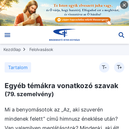
Kezdőlap
Felolvasások
Tartalom
Egyéb témákra vonatkozó szavak
(79. szemelvény)
Mi a benyomásotok az „Az, aki szuverén
mindenek felett” című himnusz éneklése után?
Van valamilyen meglátásotok? Mindenki, aki élt,