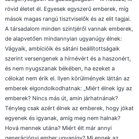
rövid életet él. Egyesek egyszerű emberek, míg
mások magas rangú tisztviselők és az elit tagjai.
A társadalom minden szintjéről vannak emberek,
de alapvetően mindannyian ugyanúgy élnek:
Vágyaik, ambícióik és sátáni beállítottságaik
szerint versengenek a hírnévért és a haszonért,
és nem nyugszanak békében, ha ezeket a
célokat nem érik el. Ilyen körülmények láttán az
emberek elgondolkodhatnak: „Miért élnek így az
emberek? Nincs más út, amin járhatnának?
Tényleg csak azért élnek az emberek, hogy jókat
egyenek és igyanak, amíg meg nem halnak?
Hová mennek utána? Miért élt már annyi
generációnyi ember ugyanígy? Mi ennek az