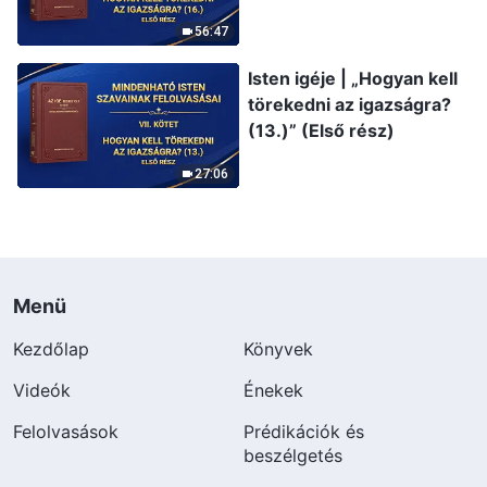
56:47
Isten igéje | „Hogyan kell
törekedni az igazságra?
(13.)” (Első rész)
27:06
Menü
Kezdőlap
Könyvek
Videók
Énekek
Felolvasások
Prédikációk és
beszélgetés