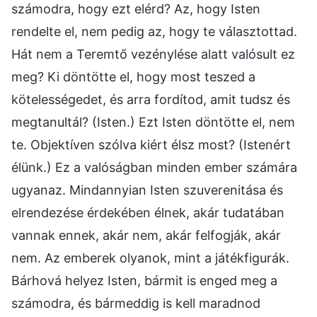
számodra, hogy ezt elérd? Az, hogy Isten
rendelte el, nem pedig az, hogy te választottad.
Hát nem a Teremtő vezénylése alatt valósult ez
meg? Ki döntötte el, hogy most teszed a
kötelességedet, és arra fordítod, amit tudsz és
megtanultál? (Isten.) Ezt Isten döntötte el, nem
te. Objektíven szólva kiért élsz most? (Istenért
élünk.) Ez a valóságban minden ember számára
ugyanaz. Mindannyian Isten szuverenitása és
elrendezése érdekében élnek, akár tudatában
vannak ennek, akár nem, akár felfogják, akár
nem. Az emberek olyanok, mint a játékfigurák.
Bárhová helyez Isten, bármit is enged meg a
számodra, és bármeddig is kell maradnod