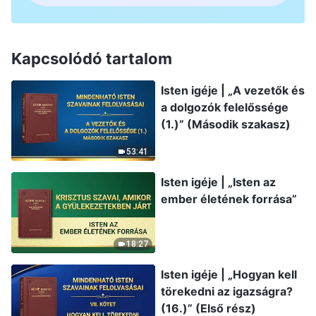
Kapcsolódó tartalom
Isten igéje | „A vezetők és
a dolgozók felelőssége
(1.)” (Második szakasz)
53:41
Isten igéje | „Isten az
ember életének forrása”
18:27
Isten igéje | „Hogyan kell
törekedni az igazságra?
(16.)” (Első rész)