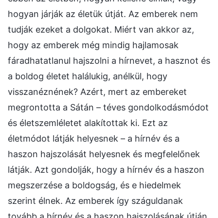
hogyan járják az életük útját. Az emberek nem
tudják ezeket a dolgokat. Miért van akkor az,
hogy az emberek még mindig hajlamosak
fáradhatatlanul hajszolni a hírnevet, a hasznot és
a boldog életet halálukig, anélkül, hogy
visszanéznének? Azért, mert az embereket
megrontotta a Sátán – téves gondolkodásmódot
és életszemléletet alakítottak ki. Ezt az
életmódot látják helyesnek – a hírnév és a
haszon hajszolását helyesnek és megfelelőnek
látják. Azt gondolják, hogy a hírnév és a haszon
megszerzése a boldogság, és e hiedelmek
szerint élnek. Az emberek így száguldanak
tovább a hírnév és a haszon hajszolásának útján,