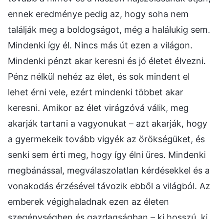
ennek eredménye pedig az, hogy soha nem
találják meg a boldogságot, még a halálukig sem.
Mindenki így él. Nincs más út ezen a világon.
Mindenki pénzt akar keresni és jó életet élvezni.
Pénz nélkül nehéz az élet, és sok mindent el
lehet érni vele, ezért mindenki többet akar
keresni. Amikor az élet virágzóvá válik, meg
akarják tartani a vagyonukat – azt akarják, hogy
a gyermekeik tovább vigyék az örökségüket, és
senki sem érti meg, hogy így élni üres. Mindenki
megbánással, megválaszolatlan kérdésekkel és a
vonakodás érzésével távozik ebből a világból. Az
emberek végighaladnak ezen az életen
szegénységben és gazdagságban – ki hosszú, ki