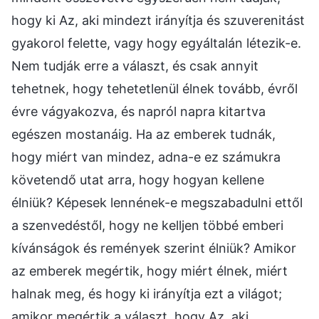
hogy ki Az, aki mindezt irányítja és szuverenitást
gyakorol felette, vagy hogy egyáltalán létezik-e.
Nem tudják erre a választ, és csak annyit
tehetnek, hogy tehetetlenül élnek tovább, évről
évre vágyakozva, és napról napra kitartva
egészen mostanáig. Ha az emberek tudnák,
hogy miért van mindez, adna-e ez számukra
követendő utat arra, hogy hogyan kellene
élniük? Képesek lennének-e megszabadulni ettől
a szenvedéstől, hogy ne kelljen többé emberi
kívánságok és remények szerint élniük? Amikor
az emberek megértik, hogy miért élnek, miért
halnak meg, és hogy ki irányítja ezt a világot;
amikor megértik a választ, hogy Az, aki