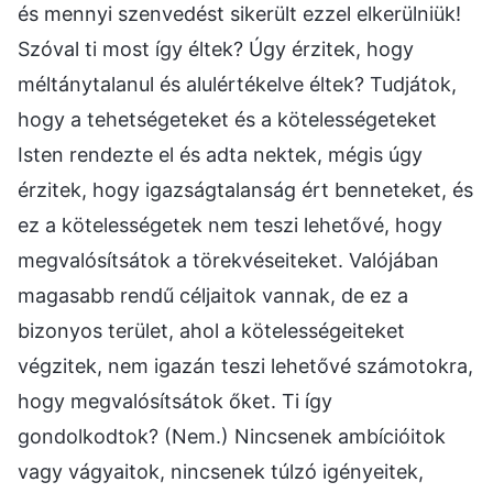
és mennyi szenvedést sikerült ezzel elkerülniük!
Szóval ti most így éltek? Úgy érzitek, hogy
méltánytalanul és alulértékelve éltek? Tudjátok,
hogy a tehetségeteket és a kötelességeteket
Isten rendezte el és adta nektek, mégis úgy
érzitek, hogy igazságtalanság ért benneteket, és
ez a kötelességetek nem teszi lehetővé, hogy
megvalósítsátok a törekvéseiteket. Valójában
magasabb rendű céljaitok vannak, de ez a
bizonyos terület, ahol a kötelességeiteket
végzitek, nem igazán teszi lehetővé számotokra,
hogy megvalósítsátok őket. Ti így
gondolkodtok? (Nem.) Nincsenek ambícióitok
vagy vágyaitok, nincsenek túlzó igényeitek,