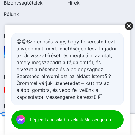
Bizonyságtételek
Hírek
Rólunk
Mindenható Isten Egyháza App letöltése
😊😊Szerencsés vagy, hogy felkerested ezt
a weboldalt, mert lehetőséged lesz fogadni
az Úr visszatérését, és megtalálni az utat,
amely megszabadít a fájdalomtól, és
elvezet a békéhez és a boldogsághoz.
Szeretnéd elnyerni ezt az áldást Istentől?
Kövessen minket
Örömmel várjuk üzenetedet – kattints az
alábbi gombra, és vedd fel velünk a
kapcsolatot Messengeren keresztül!👇
Lépjen kapcsolatba velünk
+36-70-207-6063
Egyéb témákra vonatkozó szavak
Lépjen kapcsolatba velünk Messengeren
(79. szemelvény)
00:20
27:58
contact.hu@godfootsteps.org