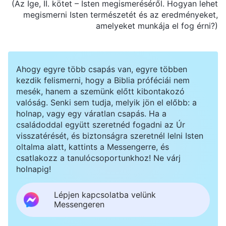
(Az Ige, II. kötet – Isten megismeréséről. Hogyan lehet
megismerni Isten természetét és az eredményeket,
amelyeket munkája el fog érni?)
Ahogy egyre több csapás van, egyre többen
kezdik felismerni, hogy a Biblia próféciái nem
mesék, hanem a szemünk előtt kibontakozó
valóság. Senki sem tudja, melyik jön el előbb: a
holnap, vagy egy váratlan csapás. Ha a
családoddal együtt szeretnéd fogadni az Úr
visszatérését, és biztonságra szeretnél lelni Isten
oltalma alatt, kattints a Messengerre, és
csatlakozz a tanulócsoportunkhoz! Ne várj
holnapig!
Lépjen kapcsolatba velünk
Messengeren