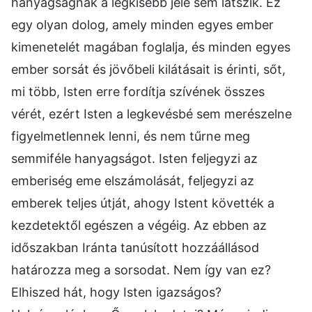
hanyagságnak a legkisebb jele sem látszik. Ez
egy olyan dolog, amely minden egyes ember
kimenetelét magában foglalja, és minden egyes
ember sorsát és jövőbeli kilátásait is érinti, sőt,
mi több, Isten erre fordítja szívének összes
vérét, ezért Isten a legkevésbé sem merészelne
figyelmetlennek lenni, és nem tűrne meg
semmiféle hanyagságot. Isten feljegyzi az
emberiség eme elszámolását, feljegyzi az
emberek teljes útját, ahogy Istent követték a
kezdetektől egészen a végéig. Az ebben az
időszakban Iránta tanúsított hozzáállásod
határozza meg a sorsodat. Nem így van ez?
Elhiszed hát, hogy Isten igazságos?