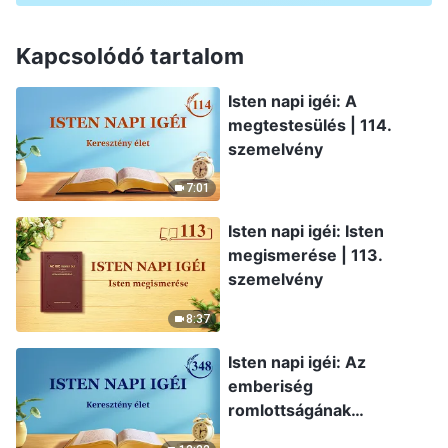
Kapcsolódó tartalom
Isten napi igéi: A
megtestesülés | 114.
szemelvény
7:01
Isten napi igéi: Isten
megismerése | 113.
szemelvény
8:37
Isten napi igéi: Az
emberiség
romlottságának
leleplezése | 348.