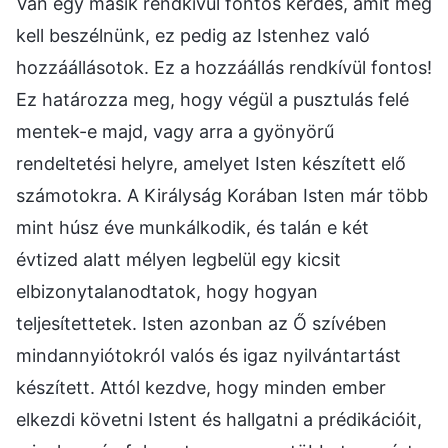
Van egy másik rendkívül fontos kérdés, amit meg
kell beszélnünk, ez pedig az Istenhez való
hozzáállásotok. Ez a hozzáállás rendkívül fontos!
Ez határozza meg, hogy végül a pusztulás felé
mentek-e majd, vagy arra a gyönyörű
rendeltetési helyre, amelyet Isten készített elő
számotokra. A Királyság Korában Isten már több
mint húsz éve munkálkodik, és talán e két
évtized alatt mélyen legbelül egy kicsit
elbizonytalanodtatok, hogy hogyan
teljesítettetek. Isten azonban az Ő szívében
mindannyiótokról valós és igaz nyilvántartást
készített. Attól kezdve, hogy minden ember
elkezdi követni Istent és hallgatni a prédikációit,