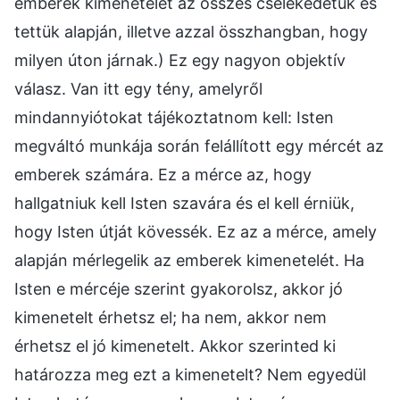
emberek kimenetelét az összes cselekedetük és
tettük alapján, illetve azzal összhangban, hogy
milyen úton járnak.) Ez egy nagyon objektív
válasz. Van itt egy tény, amelyről
mindannyiótokat tájékoztatnom kell: Isten
megváltó munkája során felállított egy mércét az
emberek számára. Ez a mérce az, hogy
hallgatniuk kell Isten szavára és el kell érniük,
hogy Isten útját kövessék. Ez az a mérce, amely
alapján mérlegelik az emberek kimenetelét. Ha
Isten e mércéje szerint gyakorolsz, akkor jó
kimenetelt érhetsz el; ha nem, akkor nem
érhetsz el jó kimenetelt. Akkor szerinted ki
határozza meg ezt a kimenetelt? Nem egyedül