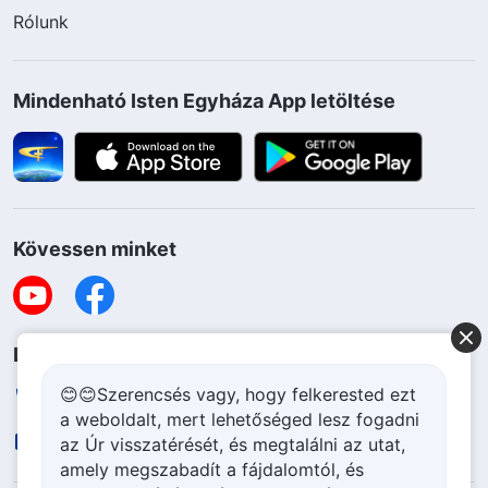
Rólunk
Mindenható Isten Egyháza App letöltése
Kövessen minket
Lépjen kapcsolatba velünk
😊😊Szerencsés vagy, hogy felkerested ezt
+36-70-207-6063
a weboldalt, mert lehetőséged lesz fogadni
contact.hu@godfootsteps.org
az Úr visszatérését, és megtalálni az utat,
amely megszabadít a fájdalomtól, és