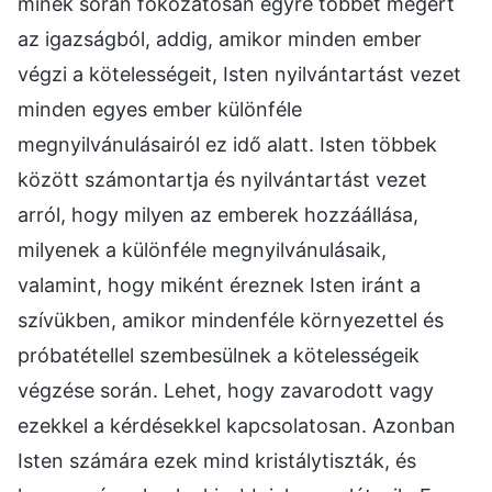
minek során fokozatosan egyre többet megért
az igazságból, addig, amikor minden ember
végzi a kötelességeit, Isten nyilvántartást vezet
minden egyes ember különféle
megnyilvánulásairól ez idő alatt. Isten többek
között számontartja és nyilvántartást vezet
arról, hogy milyen az emberek hozzáállása,
milyenek a különféle megnyilvánulásaik,
valamint, hogy miként éreznek Isten iránt a
szívükben, amikor mindenféle környezettel és
próbatétellel szembesülnek a kötelességeik
végzése során. Lehet, hogy zavarodott vagy
ezekkel a kérdésekkel kapcsolatosan. Azonban
Isten számára ezek mind kristálytiszták, és