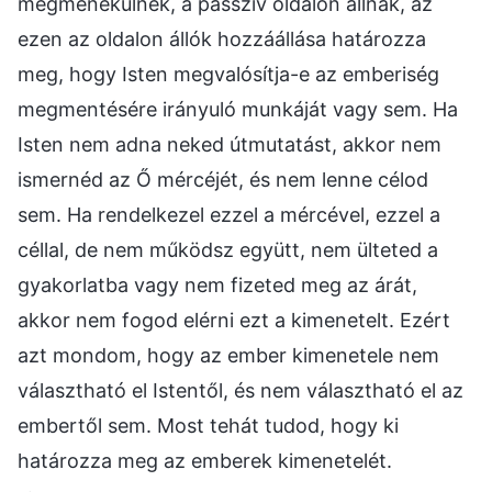
megmenekülnek, a passzív oldalon állnak, az
ezen az oldalon állók hozzáállása határozza
meg, hogy Isten megvalósítja-e az emberiség
megmentésére irányuló munkáját vagy sem. Ha
Isten nem adna neked útmutatást, akkor nem
ismernéd az Ő mércéjét, és nem lenne célod
sem. Ha rendelkezel ezzel a mércével, ezzel a
céllal, de nem működsz együtt, nem ülteted a
gyakorlatba vagy nem fizeted meg az árát,
akkor nem fogod elérni ezt a kimenetelt. Ezért
azt mondom, hogy az ember kimenetele nem
választható el Istentől, és nem választható el az
embertől sem. Most tehát tudod, hogy ki
határozza meg az emberek kimenetelét.