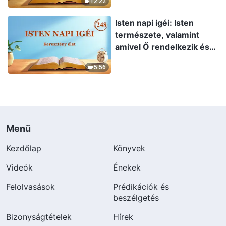
12:22
szemelvény
Isten napi igéi: Isten
természete, valamint
amivel Ő rendelkezik és
ami Ő | 248. szemelvény
5:56
Menü
Kezdőlap
Könyvek
Videók
Énekek
Felolvasások
Prédikációk és
beszélgetés
Bizonyságtételek
Hírek