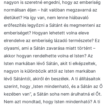
nagyon is szeretné engedni, hogy az emberiség
normálisan éljen – hát valóban megzavarná az
életüket? Ha így van, nem lenne hiábavaló
erőfeszítés legyőzni a Sátánt és megmenteni az
emberiséget? Hogyan lehetett volna eleve
elrendelve az emberiség lázadó természete? Ez
olyasmi, ami a Sátán zavarása miatt történt –
akkor hogyan rendelhette volna el Isten? Az
Isten markában lévő Sátán, akit ti elképzeltek,
nagyon is különbözik attól az Isten markában
lévő Sátántól, akiről én beszélek. A ti állításaitok
szerint, hogy „Isten mindenható, és a Sátán az Ő
kezében van”, a Sátán soha nem árulhatná el Őt.
Nem azt mondtad, hogy Isten mindenható? A ti