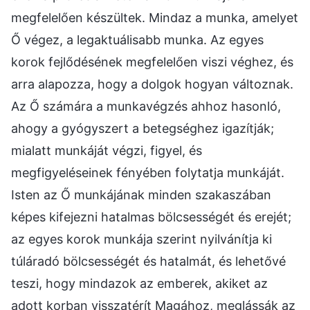
megfelelően készültek. Mindaz a munka, amelyet
Ő végez, a legaktuálisabb munka. Az egyes
korok fejlődésének megfelelően viszi véghez, és
arra alapozza, hogy a dolgok hogyan változnak.
Az Ő számára a munkavégzés ahhoz hasonló,
ahogy a gyógyszert a betegséghez igazítják;
mialatt munkáját végzi, figyel, és
megfigyeléseinek fényében folytatja munkáját.
Isten az Ő munkájának minden szakaszában
képes kifejezni hatalmas bölcsességét és erejét;
az egyes korok munkája szerint nyilvánítja ki
túláradó bölcsességét és hatalmát, és lehetővé
teszi, hogy mindazok az emberek, akiket az
adott korban visszatérít Magához, meglássák az