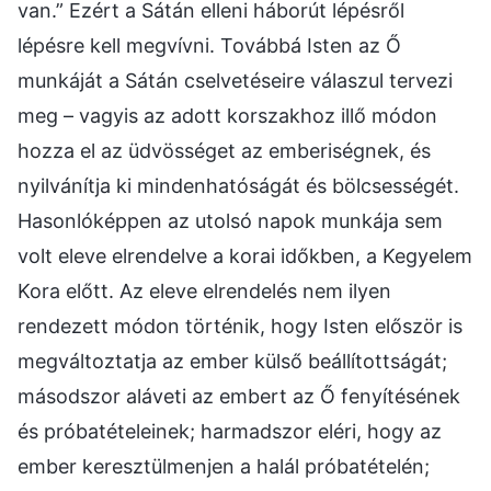
van.” Ezért a Sátán elleni háborút lépésről
lépésre kell megvívni. Továbbá Isten az Ő
munkáját a Sátán cselvetéseire válaszul tervezi
meg – vagyis az adott korszakhoz illő módon
hozza el az üdvösséget az emberiségnek, és
nyilvánítja ki mindenhatóságát és bölcsességét.
Hasonlóképpen az utolsó napok munkája sem
volt eleve elrendelve a korai időkben, a Kegyelem
Kora előtt. Az eleve elrendelés nem ilyen
rendezett módon történik, hogy Isten először is
megváltoztatja az ember külső beállítottságát;
másodszor aláveti az embert az Ő fenyítésének
és próbatételeinek; harmadszor eléri, hogy az
ember keresztülmenjen a halál próbatételén;