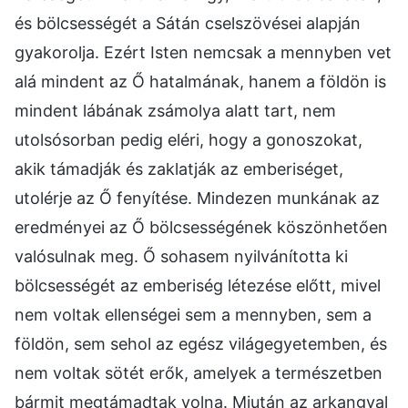
és bölcsességét a Sátán cselszövései alapján
gyakorolja. Ezért Isten nemcsak a mennyben vet
alá mindent az Ő hatalmának, hanem a földön is
mindent lábának zsámolya alatt tart, nem
utolsósorban pedig eléri, hogy a gonoszokat,
akik támadják és zaklatják az emberiséget,
utolérje az Ő fenyítése. Mindezen munkának az
eredményei az Ő bölcsességének köszönhetően
valósulnak meg. Ő sohasem nyilvánította ki
bölcsességét az emberiség létezése előtt, mivel
nem voltak ellenségei sem a mennyben, sem a
földön, sem sehol az egész világegyetemben, és
nem voltak sötét erők, amelyek a természetben
bármit megtámadtak volna. Miután az arkangyal