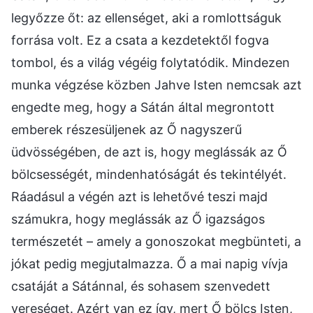
legyőzze őt: az ellenséget, aki a romlottságuk
forrása volt. Ez a csata a kezdetektől fogva
tombol, és a világ végéig folytatódik. Mindezen
munka végzése közben Jahve Isten nemcsak azt
engedte meg, hogy a Sátán által megrontott
emberek részesüljenek az Ő nagyszerű
üdvösségében, de azt is, hogy meglássák az Ő
bölcsességét, mindenhatóságát és tekintélyét.
Ráadásul a végén azt is lehetővé teszi majd
számukra, hogy meglássák az Ő igazságos
természetét – amely a gonoszokat megbünteti, a
jókat pedig megjutalmazza. Ő a mai napig vívja
csatáját a Sátánnal, és sohasem szenvedett
vereséget. Azért van ez így, mert Ő bölcs Isten,