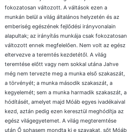
fokozatosan változott. A váltások ezen a
munkán belül a világ általános helyzetén és az
emberiség egészének fejlődési irányvonalain
alapultak; az irányítás munkája csak fokozatosan
változott ennek megfelelően. Nem volt az egész
eltervezve a teremtés kezdetétől. A világ
teremtése előtt vagy nem sokkal utána Jahve
még nem tervezte meg a munka első szakaszát,
a törvényét; a munka második szakaszát, a
kegyelemét; sem a munka harmadik szakaszát, a
hódításét, amelyet majd Móáb egyes ivadékaival
kezd, aztán pedig ezen keresztül meghódítja az
egész világegyetemet. A világ megteremtése
után Ő sohasem mondta ki e szavakat, sőt Móáb