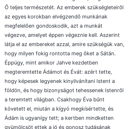
Ő teljes természetét. Az emberek szükségleteiről
az egyes korokban elvégzendő munkának
megfelelően gondoskodik, azt a munkát
végezve, amelyet éppen végeznie kell. Aszerint
látja el az embereket azzal, amire szükségük van,
hogy milyen fokig rontotta meg őket a Sátán.
Éppúgy, mint amikor Jahve kezdetben
megteremtette Ádámot és Évát: azért tette,
hogy képesek legyenek kinyilvánítani Istent a
földön, és hogy bizonyságot tehessenek Istenről
a teremtett világban. Csakhogy Éva bűnt
követett el, miután a kígyó megkísértette, és
Ádám is ugyanígy tett; a kertben mindketten
gyümölcsöt ettek a jó és gonosz tudásának