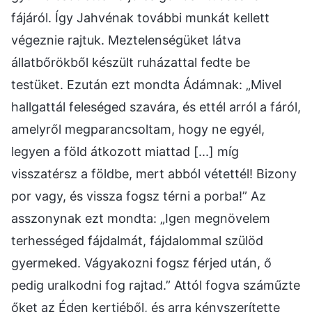
fájáról. Így Jahvénak további munkát kellett
végeznie rajtuk. Meztelenségüket látva
állatbőrökből készült ruházattal fedte be
testüket. Ezután ezt mondta Ádámnak: „Mivel
hallgattál feleséged szavára, és ettél arról a fáról,
amelyről megparancsoltam, hogy ne egyél,
legyen a föld átkozott miattad [...] míg
visszatérsz a földbe, mert abból vétettél! Bizony
por vagy, és vissza fogsz térni a porba!” Az
asszonynak ezt mondta: „Igen megnövelem
terhességed fájdalmát, fájdalommal szülöd
gyermeked. Vágyakozni fogsz férjed után, ő
pedig uralkodni fog rajtad.” Attól fogva száműzte
őket az Éden kertjéből, és arra kényszerítette