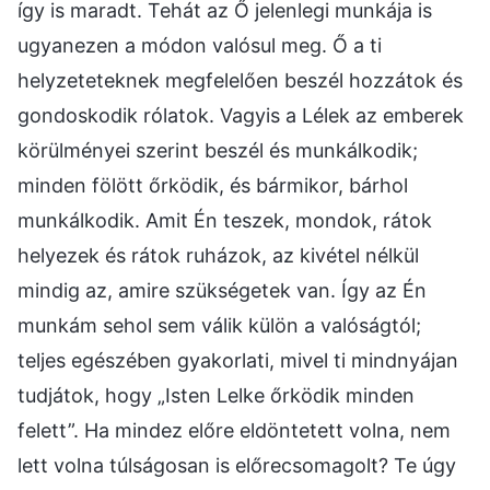
így is maradt. Tehát az Ő jelenlegi munkája is
ugyanezen a módon valósul meg. Ő a ti
helyzeteteknek megfelelően beszél hozzátok és
gondoskodik rólatok. Vagyis a Lélek az emberek
körülményei szerint beszél és munkálkodik;
minden fölött őrködik, és bármikor, bárhol
munkálkodik. Amit Én teszek, mondok, rátok
helyezek és rátok ruházok, az kivétel nélkül
mindig az, amire szükségetek van. Így az Én
munkám sehol sem válik külön a valóságtól;
teljes egészében gyakorlati, mivel ti mindnyájan
tudjátok, hogy „Isten Lelke őrködik minden
felett”. Ha mindez előre eldöntetett volna, nem
lett volna túlságosan is előrecsomagolt? Te úgy