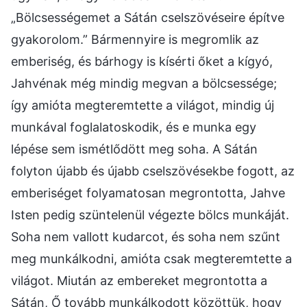
„Bölcsességemet a Sátán cselszövéseire építve
gyakorolom.” Bármennyire is megromlik az
emberiség, és bárhogy is kísérti őket a kígyó,
Jahvénak még mindig megvan a bölcsessége;
így amióta megteremtette a világot, mindig új
munkával foglalatoskodik, és e munka egy
lépése sem ismétlődött meg soha. A Sátán
folyton újabb és újabb cselszövésekbe fogott, az
emberiséget folyamatosan megrontotta, Jahve
Isten pedig szüntelenül végezte bölcs munkáját.
Soha nem vallott kudarcot, és soha nem szűnt
meg munkálkodni, amióta csak megteremtette a
világot. Miután az embereket megrontotta a
Sátán, Ő tovább munkálkodott közöttük, hogy