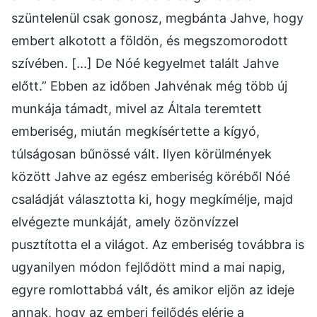
szüntelenül csak gonosz, megbánta Jahve, hogy
embert alkotott a földön, és megszomorodott
szívében. [...] De Nóé kegyelmet talált Jahve
előtt.” Ebben az időben Jahvénak még több új
munkája támadt, mivel az Általa teremtett
emberiség, miután megkísértette a kígyó,
túlságosan bűnössé vált. Ilyen körülmények
között Jahve az egész emberiség köréből Nóé
családját választotta ki, hogy megkímélje, majd
elvégezte munkáját, amely özönvízzel
pusztította el a világot. Az emberiség továbbra is
ugyanilyen módon fejlődött mind a mai napig,
egyre romlottabbá vált, és amikor eljön az ideje
annak, hogy az emberi fejlődés elérje a