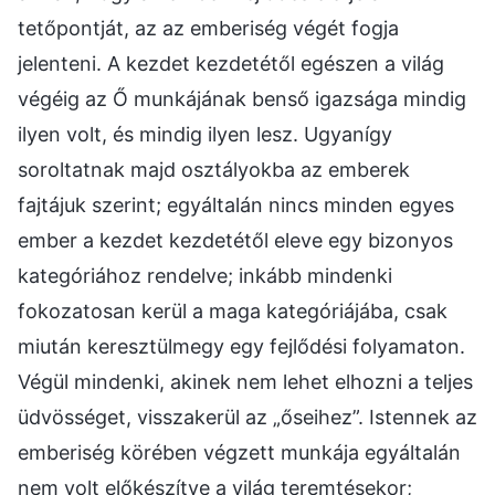
tetőpontját, az az emberiség végét fogja
jelenteni. A kezdet kezdetétől egészen a világ
végéig az Ő munkájának benső igazsága mindig
ilyen volt, és mindig ilyen lesz. Ugyanígy
soroltatnak majd osztályokba az emberek
fajtájuk szerint; egyáltalán nincs minden egyes
ember a kezdet kezdetétől eleve egy bizonyos
kategóriához rendelve; inkább mindenki
fokozatosan kerül a maga kategóriájába, csak
miután keresztülmegy egy fejlődési folyamaton.
Végül mindenki, akinek nem lehet elhozni a teljes
üdvösséget, visszakerül az „őseihez”. Istennek az
emberiség körében végzett munkája egyáltalán
nem volt előkészítve a világ teremtésekor;