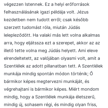
végezzen Istennek. Ez a helyi erőforrások
felhasználásának igazi példája volt. Jézus
kezdetben nem tudott erről; csak később
szerzett tudomást róla, miután Júdás
lelepleződött. Ha valaki más lett volna alkalmas
arra, hogy eljátssza ezt a szerepet, akkor az az
illető tette volna meg Júdás helyett. Ami eleve
elrendeltetett, az valójában olyasmi volt, amit a
Szentlélek az adott pillanatban tett. A Szentlélek
munkája mindig spontán módon történik; Ő
bármikor képes megtervezni munkáját, és
végrehajtani is bármikor képes. Miért mondom
mindig, hogy a Szentlélek munkája életszerű,
mindig új, sohasem régi, és mindig olyan friss,