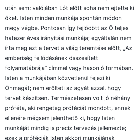
után sem; valójában Lót előtt soha nem ejtette ki
őket. Isten minden munkája spontán módon
megy végbe. Pontosan így fejlődött az Ő teljes
hatezer éves irányítási munkája; egyáltalán nem
írta meg ezt a tervet a világ teremtése előtt, „Az
emberiség fejlődésének összesített
folyamatábrája” címmel vagy hasonló formában.
Isten a munkájában közvetlenül fejezi ki
Önmagát; nem erőlteti az agyát azzal, hogy
tervet készítsen. Természetesen volt jó néhány
próféta, aki rengeteg próféciát mondott, ennek
ellenére mégsem jelenthető ki, hogy Isten
munkáját mindig is precíz tervezés jellemezte;
ezek a próféciák Isten akkori munkájának