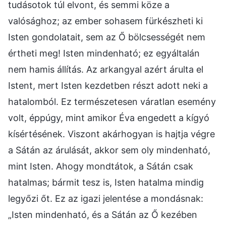
tudásotok túl elvont, és semmi köze a
valósághoz; az ember sohasem fürkészheti ki
Isten gondolatait, sem az Ő bölcsességét nem
értheti meg! Isten mindenható; ez egyáltalán
nem hamis állítás. Az arkangyal azért árulta el
Istent, mert Isten kezdetben részt adott neki a
hatalomból. Ez természetesen váratlan esemény
volt, éppúgy, mint amikor Éva engedett a kígyó
kísértésének. Viszont akárhogyan is hajtja végre
a Sátán az árulását, akkor sem oly mindenható,
mint Isten. Ahogy mondtátok, a Sátán csak
hatalmas; bármit tesz is, Isten hatalma mindig
legyőzi őt. Ez az igazi jelentése a mondásnak:
„Isten mindenható, és a Sátán az Ő kezében