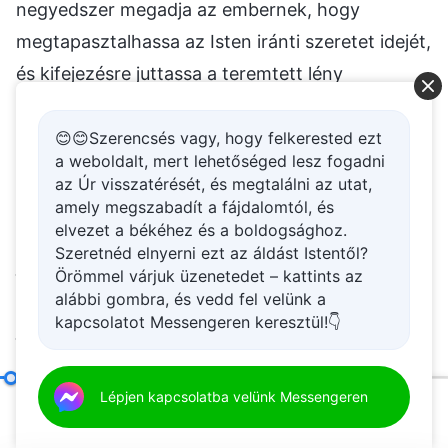
negyedszer megadja az embernek, hogy
megtapasztalhassa az Isten iránti szeretet idejét,
és kifejezésre juttassa a teremtett lény
elszántságát; ötödször lehetővé teszi az ember
számára, hogy meglássa Isten szándékait, és
😊😊Szerencsés vagy, hogy felkerested ezt
a weboldalt, mert lehetőséged lesz fogadni
teljesen megismerje Őt; legvégül pedig
az Úr visszatérését, és megtalálni az utat,
tökéletessé teszi az embert. Ő nem a Kegyelem
amely megszabadít a fájdalomtól, és
elvezet a békéhez és a boldogsághoz.
Korában tervezte meg mindezt, hanem a
Szeretnéd elnyerni ezt az áldást Istentől?
jelenkorban kezdte el megtervezni. A Sátán
Örömmel várjuk üzenetedet – kattints az
munkálkodik, ahogy Isten is. A Sátán kifejezésre
alábbi gombra, és vedd fel velünk a
kapcsolatot Messengeren keresztül!👇
juttatja romlott beállítottságát, míg Isten
egyenes módon beszél, és létfontosságú
dolgokat nyilvánít ki. Ez a ma folyamatban lévő
Tudnod kell, hogyan fejlődött az egész emberiség a mai napig
Lépjen kapcsolatba velünk Messengeren
00:20
30:40
munka, a munka alapelve pedig ugyanaz, amit