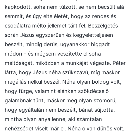
kapkodott, soha nem túlzott, se nem becsült alá
semmit, és úgy élte életét, hogy az rendes és
csodálatra méltó jellemet tárt fel. Beszélgetés
során Jézus egyszerűen és kegyeletteljesen
beszélt, mindig derűs, ugyanakkor higgadt
módon – és mégsem veszítette el soha
méltóságát, miközben a munkáját végezte. Péter
látta, hogy Jézus néha szűkszavú, míg máskor
megállás nélkül beszél. Néha olyan boldog volt,
hogy fürge, valamint élénken szökdécselő
galambnak tűnt, máskor meg olyan szomorú,
hogy egyáltalán nem beszélt, bánat sújtotta,
mintha olyan anya lenne, aki számtalan
nehézséget viselt már el. Néha olyan dühös volt,