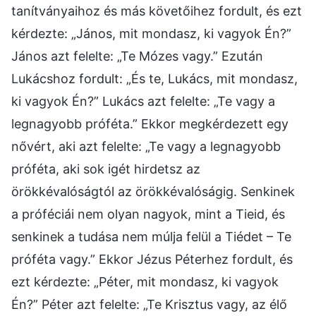
tanítványaihoz és más követőihez fordult, és ezt
kérdezte: „János, mit mondasz, ki vagyok Én?”
János azt felelte: „Te Mózes vagy.” Ezután
Lukácshoz fordult: „És te, Lukács, mit mondasz,
ki vagyok Én?” Lukács azt felelte: „Te vagy a
legnagyobb próféta.” Ekkor megkérdezett egy
nővért, aki azt felelte: „Te vagy a legnagyobb
próféta, aki sok igét hirdetsz az
örökkévalóságtól az örökkévalóságig. Senkinek
a próféciái nem olyan nagyok, mint a Tieid, és
senkinek a tudása nem múlja felül a Tiédet – Te
próféta vagy.” Ekkor Jézus Péterhez fordult, és
ezt kérdezte: „Péter, mit mondasz, ki vagyok
Én?” Péter azt felelte: „Te Krisztus vagy, az élő