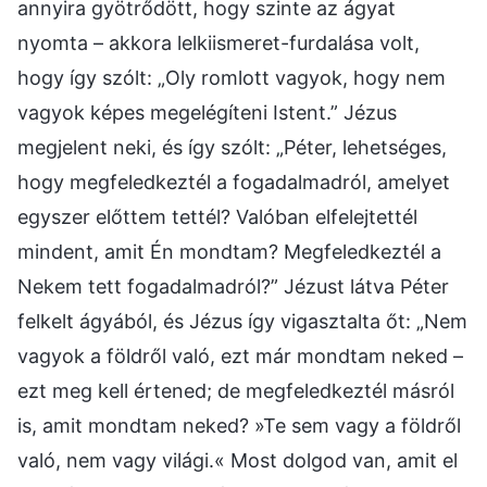
annyira gyötrődött, hogy szinte az ágyat
nyomta – akkora lelkiismeret-furdalása volt,
hogy így szólt: „Oly romlott vagyok, hogy nem
vagyok képes megelégíteni Istent.” Jézus
megjelent neki, és így szólt: „Péter, lehetséges,
hogy megfeledkeztél a fogadalmadról, amelyet
egyszer előttem tettél? Valóban elfelejtettél
mindent, amit Én mondtam? Megfeledkeztél a
Nekem tett fogadalmadról?” Jézust látva Péter
felkelt ágyából, és Jézus így vigasztalta őt: „Nem
vagyok a földről való, ezt már mondtam neked –
ezt meg kell értened; de megfeledkeztél másról
is, amit mondtam neked? »Te sem vagy a földről
való, nem vagy világi.« Most dolgod van, amit el