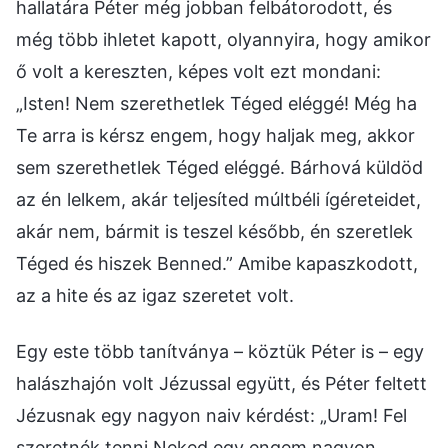
hallatára Péter még jobban felbátorodott, és
még több ihletet kapott, olyannyira, hogy amikor
ő volt a kereszten, képes volt ezt mondani:
„Isten! Nem szerethetlek Téged eléggé! Még ha
Te arra is kérsz engem, hogy haljak meg, akkor
sem szerethetlek Téged eléggé. Bárhová küldöd
az én lelkem, akár teljesíted múltbéli ígéreteidet,
akár nem, bármit is teszel később, én szeretlek
Téged és hiszek Benned.” Amibe kapaszkodott,
az a hite és az igaz szeretet volt.
Egy este több tanítványa – köztük Péter is – egy
halászhajón volt Jézussal együtt, és Péter feltett
Jézusnak egy nagyon naiv kérdést: „Uram! Fel
szeretnék tenni Neked egy engem nagyon