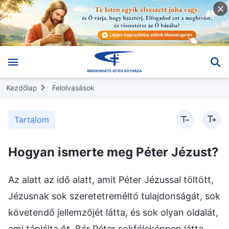
Kezdőlap
Felolvasások
Tartalom
Hogyan ismerte meg Péter Jézust?
Az alatt az idő alatt, amit Péter Jézussal töltött,
Jézusnak sok szeretetreméltó tulajdonságát, sok
követendő jellemzőjét látta, és sok olyan oldalát,
ami táplálta őt. Bár Péter sokféleképpen látta