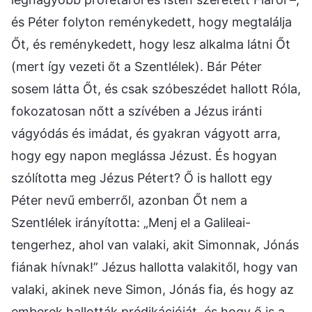
és Péter folyton reménykedett, hogy megtalálja
Őt, és reménykedett, hogy lesz alkalma látni Őt
(mert így vezeti őt a Szentlélek). Bár Péter
sosem látta Őt, és csak szóbeszédet hallott Róla,
fokozatosan nőtt a szívében a Jézus iránti
vágyódás és imádat, és gyakran vágyott arra,
hogy egy napon meglássa Jézust. És hogyan
szólította meg Jézus Pétert? Ő is hallott egy
Péter nevű emberről, azonban Őt nem a
Szentlélek irányította: „Menj el a Galileai-
tengerhez, ahol van valaki, akit Simonnak, Jónás
fiának hívnak!” Jézus hallotta valakitől, hogy van
valaki, akinek neve Simon, Jónás fia, és hogy az
emberek hallották prédikációját, és hogy ő is a