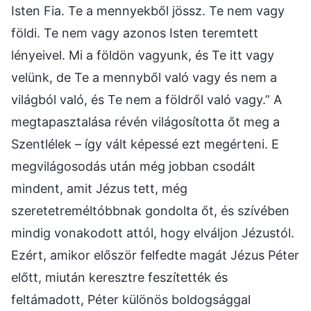
Isten Fia. Te a mennyekből jössz. Te nem vagy
földi. Te nem vagy azonos Isten teremtett
lényeivel. Mi a földön vagyunk, és Te itt vagy
velünk, de Te a mennyből való vagy és nem a
világból való, és Te nem a földről való vagy.” A
megtapasztalása révén világosította őt meg a
Szentlélek – így vált képessé ezt megérteni. E
megvilágosodás után még jobban csodált
mindent, amit Jézus tett, még
szeretetreméltóbbnak gondolta őt, és szívében
mindig vonakodott attól, hogy elváljon Jézustól.
Ezért, amikor először felfedte magát Jézus Péter
előtt, miután keresztre feszítették és
feltámadott, Péter különös boldogsággal