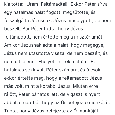
kiáltotta: „Uram! Feltámadtál!” Ekkor Péter sírva
egy hatalmas halat fogott, megsütötte, és
felszolgálta Jézusnak. Jézus mosolygott, de nem
beszélt. Bár Péter tudta, hogy Jézus
feltámadott, nem értette meg a misztériumát.
Amikor Jézusnak adta a halat, hogy megegye,
Jézus nem utasította vissza, de nem beszélt, és
nem ült le enni. Ehelyett hirtelen eltűnt. Ez
hatalmas sokk volt Péter számára, és ő csak
ekkor értette meg, hogy a feltámadott Jézus
más volt, mint a korábbi Jézus. Miután erre
rájött, Péter bánatos lett, de vigaszt is nyert
abból a tudatból, hogy az Úr befejezte munkáját.
Tudta, hogy Jézus befejezte az Ő munkáját,