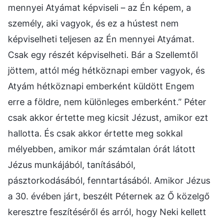
mennyei Atyámat képviseli – az Én képem, a
személy, aki vagyok, és ez a hústest nem
képviselheti teljesen az Én mennyei Atyámat.
Csak egy részét képviselheti. Bár a Szellemtől
jöttem, attól még hétköznapi ember vagyok, és
Atyám hétköznapi emberként küldött Engem
erre a földre, nem különleges emberként.” Péter
csak akkor értette meg kicsit Jézust, amikor ezt
hallotta. És csak akkor értette meg sokkal
mélyebben, amikor már számtalan órát látott
Jézus munkájából, tanításából,
pásztorkodásából, fenntartásából. Amikor Jézus
a 30. évében járt, beszélt Péternek az Ő közelgő
keresztre feszítéséről és arról, hogy Neki kellett