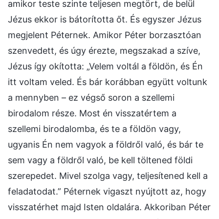
amikor teste szinte teljesen megtört, de belül
Jézus ekkor is bátorította őt. És egyszer Jézus
megjelent Péternek. Amikor Péter borzasztóan
szenvedett, és úgy érezte, megszakad a szíve,
Jézus így okította: „Velem voltál a földön, és Én
itt voltam veled. És bár korábban együtt voltunk
a mennyben – ez végső soron a szellemi
birodalom része. Most én visszatértem a
szellemi birodalomba, és te a földön vagy,
ugyanis Én nem vagyok a földről való, és bár te
sem vagy a földről való, be kell töltened földi
szerepedet. Mivel szolga vagy, teljesítened kell a
feladatodat.” Péternek vigaszt nyújtott az, hogy
visszatérhet majd Isten oldalára. Akkoriban Péter