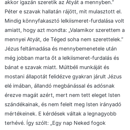
akkor igazán szeretik az Atyát a mennyben.”
Péter e szavak hallatán rájött, mit mulasztott el.
Mindig könnyfakasztó lelkiismeret-furdalása volt
amiatt, hogy azt mondta: „Valamikor szerettem a
mennyei Atyát, de Téged soha nem szerettelek.”
Jézus feltámadása és mennybemenetele után
még jobban marta őt a lelkiismeret-furdalás és
bánat e szavak miatt. Múltbéli munkáját és
mostani állapotát felidézve gyakran járult Jézus
elé imában, állandó megbánással és adósnak
érezve magát azért, mert nem tett eleget Isten
szándékainak, és nem felelt meg Isten irányadó
mértékeinek. E kérdések váltak a legnagyobb
terhévé. Így szólt: „Egy nap Neked fogok