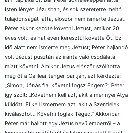
Isten lényét Jézusban, és sok szeretetre méltó
tulajdonságát látta, először nem ismerte Jézust.
Péter akkor kezdte követni Jézust, amikor 20
éves volt, és hat éven keresztül követte Őt. Ez
idő alatt nem ismerte meg Jézust; Péter hajlandó
volt Jézust pusztán az iránta való csodálata
miatt követni. Amikor Jézus először szólította
meg őt a Galileai-tenger partján, ezt kérdezte:
„Simon, Jónás fia, követni fogsz Engem?” Péter
így szólt: „Követnem kell azt, akit a mennyei Atya
küldött. El kell ismernem azt, akit a Szentlélek
kiválasztott. Követni foglak Téged.” Akkoriban
Péter már hallott egy Jézus nevű emberről – a
legnagyobb prófétáról és Isten szeretett Fiáról –,