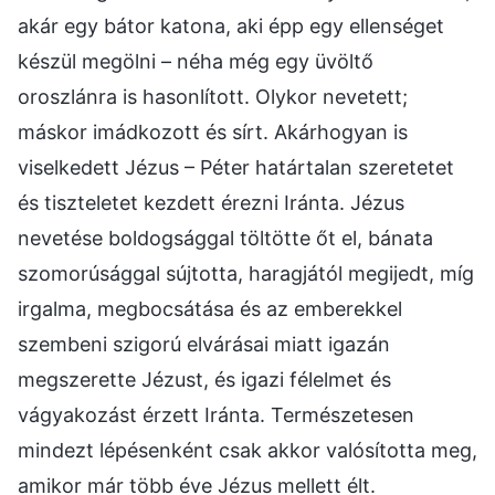
akár egy bátor katona, aki épp egy ellenséget
készül megölni – néha még egy üvöltő
oroszlánra is hasonlított. Olykor nevetett;
máskor imádkozott és sírt. Akárhogyan is
viselkedett Jézus – Péter határtalan szeretetet
és tiszteletet kezdett érezni Iránta. Jézus
nevetése boldogsággal töltötte őt el, bánata
szomorúsággal sújtotta, haragjától megijedt, míg
irgalma, megbocsátása és az emberekkel
szembeni szigorú elvárásai miatt igazán
megszerette Jézust, és igazi félelmet és
vágyakozást érzett Iránta. Természetesen
mindezt lépésenként csak akkor valósította meg,
amikor már több éve Jézus mellett élt.