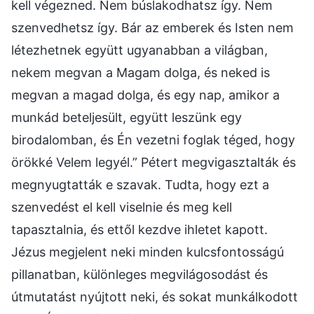
kell végezned. Nem búslakodhatsz így. Nem
szenvedhetsz így. Bár az emberek és Isten nem
létezhetnek együtt ugyanabban a világban,
nekem megvan a Magam dolga, és neked is
megvan a magad dolga, és egy nap, amikor a
munkád beteljesült, együtt leszünk egy
birodalomban, és Én vezetni foglak téged, hogy
örökké Velem legyél.” Pétert megvigasztalták és
megnyugtatták e szavak. Tudta, hogy ezt a
szenvedést el kell viselnie és meg kell
tapasztalnia, és ettől kezdve ihletet kapott.
Jézus megjelent neki minden kulcsfontosságú
pillanatban, különleges megvilágosodást és
útmutatást nyújtott neki, és sokat munkálkodott