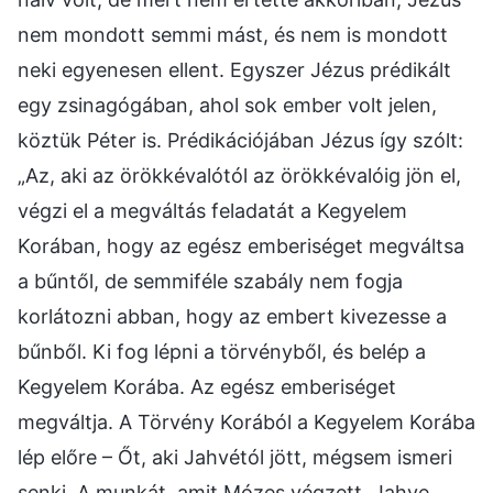
nem mondott semmi mást, és nem is mondott
neki egyenesen ellent. Egyszer Jézus prédikált
egy zsinagógában, ahol sok ember volt jelen,
köztük Péter is. Prédikációjában Jézus így szólt:
„Az, aki az örökkévalótól az örökkévalóig jön el,
végzi el a megváltás feladatát a Kegyelem
Korában, hogy az egész emberiséget megváltsa
a bűntől, de semmiféle szabály nem fogja
korlátozni abban, hogy az embert kivezesse a
bűnből. Ki fog lépni a törvényből, és belép a
Kegyelem Korába. Az egész emberiséget
megváltja. A Törvény Korából a Kegyelem Korába
lép előre – Őt, aki Jahvétól jött, mégsem ismeri
senki. A munkát, amit Mózes végzett, Jahve