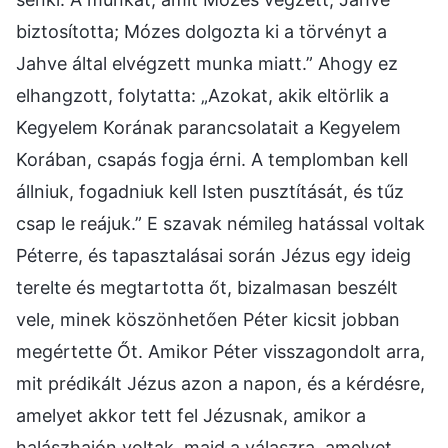
biztosította; Mózes dolgozta ki a törvényt a
Jahve által elvégzett munka miatt.” Ahogy ez
elhangzott, folytatta: „Azokat, akik eltörlik a
Kegyelem Korának parancsolatait a Kegyelem
Korában, csapás fogja érni. A templomban kell
állniuk, fogadniuk kell Isten pusztítását, és tűz
csap le reájuk.” E szavak némileg hatással voltak
Péterre, és tapasztalásai során Jézus egy ideig
terelte és megtartotta őt, bizalmasan beszélt
vele, minek köszönhetően Péter kicsit jobban
megértette Őt. Amikor Péter visszagondolt arra,
mit prédikált Jézus azon a napon, és a kérdésre,
amelyet akkor tett fel Jézusnak, amikor a
halászhajón voltak, majd a válaszra, amelyet