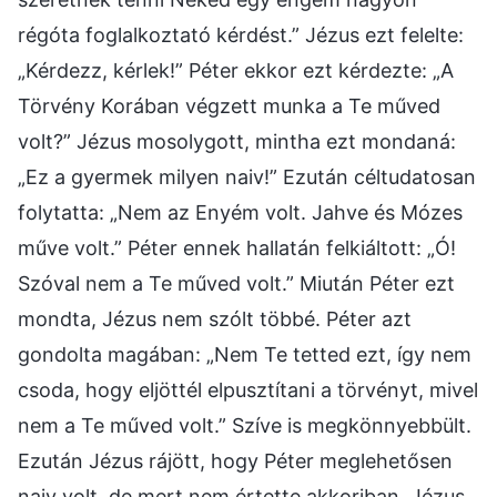
régóta foglalkoztató kérdést.” Jézus ezt felelte:
„Kérdezz, kérlek!” Péter ekkor ezt kérdezte: „A
Törvény Korában végzett munka a Te műved
volt?” Jézus mosolygott, mintha ezt mondaná:
„Ez a gyermek milyen naiv!” Ezután céltudatosan
folytatta: „Nem az Enyém volt. Jahve és Mózes
műve volt.” Péter ennek hallatán felkiáltott: „Ó!
Szóval nem a Te műved volt.” Miután Péter ezt
mondta, Jézus nem szólt többé. Péter azt
gondolta magában: „Nem Te tetted ezt, így nem
csoda, hogy eljöttél elpusztítani a törvényt, mivel
nem a Te műved volt.” Szíve is megkönnyebbült.
Ezután Jézus rájött, hogy Péter meglehetősen
naiv volt, de mert nem értette akkoriban, Jézus