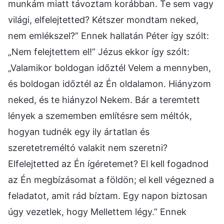
munkám miatt távoztam korábban. Te sem vagy
világi, elfelejtetted? Kétszer mondtam neked,
nem emlékszel?” Ennek hallatán Péter így szólt:
„Nem felejtettem el!” Jézus ekkor így szólt:
„Valamikor boldogan időztél Velem a mennyben,
és boldogan időztél az Én oldalamon. Hiányzom
neked, és te hiányzol Nekem. Bár a teremtett
lények a szememben említésre sem méltók,
hogyan tudnék egy ily ártatlan és
szeretetreméltó valakit nem szeretni?
Elfelejtetted az Én ígéretemet? El kell fogadnod
az Én megbízásomat a földön; el kell végezned a
feladatot, amit rád bíztam. Egy napon biztosan
úgy vezetlek, hogy Mellettem légy.” Ennek