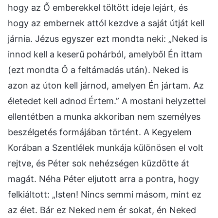
hogy az Ő emberekkel töltött ideje lejárt, és
hogy az embernek attól kezdve a saját útját kell
járnia. Jézus egyszer ezt mondta neki: „Neked is
innod kell a keserű pohárból, amelyből Én ittam
(ezt mondta Ő a feltámadás után). Neked is
azon az úton kell járnod, amelyen Én jártam. Az
életedet kell adnod Értem.” A mostani helyzettel
ellentétben a munka akkoriban nem személyes
beszélgetés formájában történt. A Kegyelem
Korában a Szentlélek munkája különösen el volt
rejtve, és Péter sok nehézségen küzdötte át
magát. Néha Péter eljutott arra a pontra, hogy
felkiáltott: „Isten! Nincs semmi másom, mint ez
az élet. Bár ez Neked nem ér sokat, én Neked