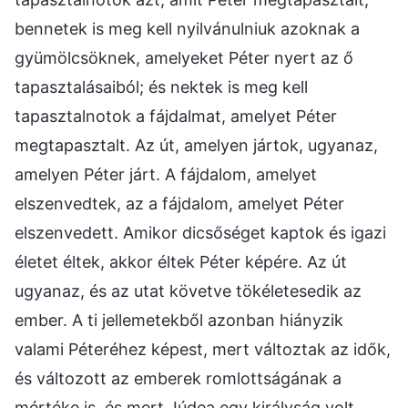
bennetek is meg kell nyilvánulniuk azoknak a
gyümölcsöknek, amelyeket Péter nyert az ő
tapasztalásaiból; és nektek is meg kell
tapasztalnotok a fájdalmat, amelyet Péter
megtapasztalt. Az út, amelyen jártok, ugyanaz,
amelyen Péter járt. A fájdalom, amelyet
elszenvedtek, az a fájdalom, amelyet Péter
elszenvedett. Amikor dicsőséget kaptok és igazi
életet éltek, akkor éltek Péter képére. Az út
ugyanaz, és az utat követve tökéletesedik az
ember. A ti jellemetekből azonban hiányzik
valami Péteréhez képest, mert változtak az idők,
és változott az emberek romlottságának a
mértéke is, és mert Júdea egy királyság volt,