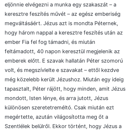
eljönnie elvégezni a munka egy szakaszát – a
keresztre feszítés művét – az egész emberiség
megváltásáért. Jézus azt is mondta Péternek,
hogy három nappal a keresztre feszítés után az
ember Fia fel fog támadni, és miután
feltámadott, 40 napon keresztül megjelenik az
emberek előtt. E szavak hallatán Péter szomorú
volt, és megszívlelte e szavakat – ettől kezdve
még közelebb került Jézushoz. Miután egy ideig
tapasztalt, Péter rájött, hogy minden, amit Jézus
mondott, Isten lénye, és arra jutott, Jézus
különösen szeretetreméltó. Csak miután ezt
megértette, azután világosította meg őt a
Szentlélek belülről. Ekkor történt, hogy Jézus a