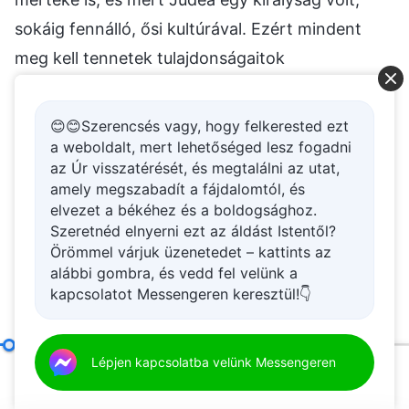
sokáig fennálló, ősi kultúrával. Ezért mindent
meg kell tennetek tulajdonságaitok
fejlesztéséért.
😊😊Szerencsés vagy, hogy felkerested ezt
Péter igen értelmes ember volt, ügyes minden
a weboldalt, mert lehetőséged lesz fogadni
cselekedetében, emellett rendkívül becsületes.
az Úr visszatérését, és megtalálni az utat,
amely megszabadít a fájdalomtól, és
Sok kudarcot szenvedett. Tizennégy éves
elvezet a békéhez és a boldogsághoz.
korában került kapcsolatba először a
Szeretnéd elnyerni ezt az áldást Istentől?
Örömmel várjuk üzenetedet – kattints az
társadalommal, amikor iskolába járt, és elment a
alábbi gombra, és vedd fel velünk a
zsinagógába is. Nagyon lelkes volt, és mindig
kapcsolatot Messengeren keresztül!👇
látogatni akarta a gyűléseket. Akkoriban Jézus
még nem kezdte meg hivatalosan a munkáját; ez
Hogyan ismerte meg Péter Jézust?
Lépjen kapcsolatba velünk Messengeren
a Kegyelem Korának csak a kezdete volt. Vallási
00:20
39:38
személyiségekkel 14 éves korában került