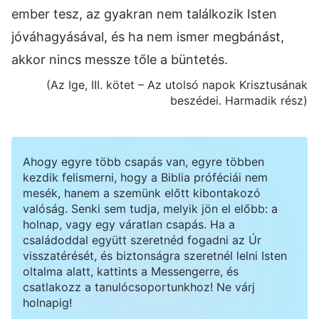
ember tesz, az gyakran nem találkozik Isten
jóváhagyásával, és ha nem ismer megbánást,
akkor nincs messze tőle a büntetés.
(Az Ige, III. kötet – Az utolsó napok Krisztusának
beszédei. Harmadik rész)
Ahogy egyre több csapás van, egyre többen
kezdik felismerni, hogy a Biblia próféciái nem
mesék, hanem a szemünk előtt kibontakozó
valóság. Senki sem tudja, melyik jön el előbb: a
holnap, vagy egy váratlan csapás. Ha a
családoddal együtt szeretnéd fogadni az Úr
visszatérését, és biztonságra szeretnél lelni Isten
oltalma alatt, kattints a Messengerre, és
csatlakozz a tanulócsoportunkhoz! Ne várj
holnapig!