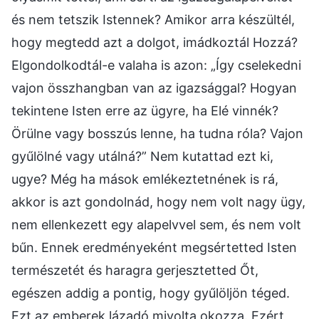
és nem tetszik Istennek? Amikor arra készültél,
hogy megtedd azt a dolgot, imádkoztál Hozzá?
Elgondolkodtál-e valaha is azon: „Így cselekedni
vajon összhangban van az igazsággal? Hogyan
tekintene Isten erre az ügyre, ha Elé vinnék?
Örülne vagy bosszús lenne, ha tudna róla? Vajon
gyűlölné vagy utálná?” Nem kutattad ezt ki,
ugye? Még ha mások emlékeztetnének is rá,
akkor is azt gondolnád, hogy nem volt nagy ügy,
nem ellenkezett egy alapelvvel sem, és nem volt
bűn. Ennek eredményeként megsértetted Isten
természetét és haragra gerjesztetted Őt,
egészen addig a pontig, hogy gyűlöljön téged.
Ezt az emberek lázadó mivolta okozza. Ezért