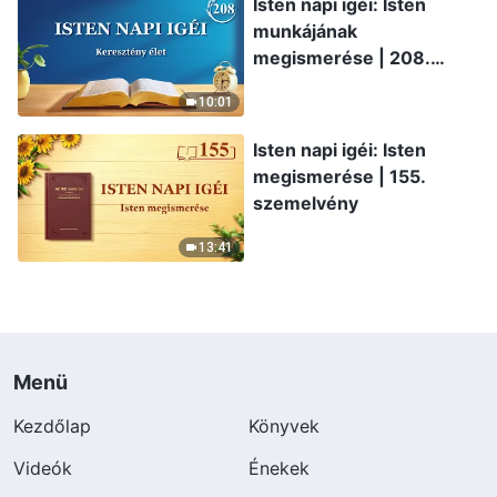
Isten napi igéi: Isten
munkájának
megismerése | 208.
szemelvény
10:01
Isten napi igéi: Isten
megismerése | 155.
szemelvény
13:41
Menü
Kezdőlap
Könyvek
Videók
Énekek