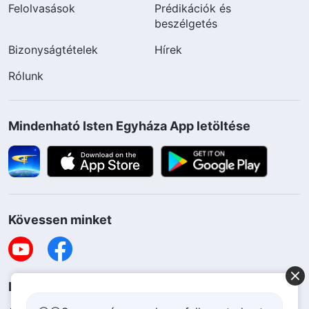
Felolvasások
Prédikációk és
beszélgetés
Bizonyságtételek
Hírek
Rólunk
Mindenható Isten Egyháza App letöltése
Kövessen minket
Lépjen kapcsolatba velünk