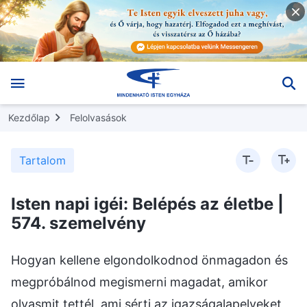
Kezdőlap
Felolvasások
Tartalom
Isten napi igéi: Belépés az életbe |
574. szemelvény
Hogyan kellene elgondolkodnod önmagadon és
megpróbálnod megismerni magadat, amikor
olyasmit tettél, ami sérti az igazságalapelveket