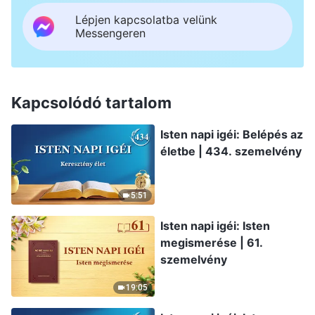
Lépjen kapcsolatba velünk
Messengeren
Kapcsolódó tartalom
Isten napi igéi: Belépés az
életbe | 434. szemelvény
5:51
Isten napi igéi: Isten
megismerése | 61.
szemelvény
19:05