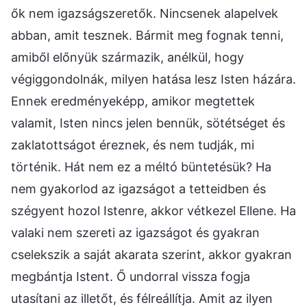
ők nem igazságszeretők. Nincsenek alapelvek
abban, amit tesznek. Bármit meg fognak tenni,
amiből előnyük származik, anélkül, hogy
végiggondolnák, milyen hatása lesz Isten házára.
Ennek eredményeképp, amikor megtettek
valamit, Isten nincs jelen bennük, sötétséget és
zaklatottságot éreznek, és nem tudják, mi
történik. Hát nem ez a méltó büntetésük? Ha
nem gyakorlod az igazságot a tetteidben és
szégyent hozol Istenre, akkor vétkezel Ellene. Ha
valaki nem szereti az igazságot és gyakran
cselekszik a saját akarata szerint, akkor gyakran
megbántja Istent. Ő undorral vissza fogja
utasítani az illetőt, és félreállítja. Amit az ilyen