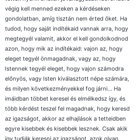
végig kell menned ezeken a kérdéseken
gondolatban, amíg tisztán nem érted őket. Ha
tudod, hogy saját indítékaid vannak arra, hogy
megtegyél valamit, akkor el kell gondolkodnod
azon, hogy mik az indítékaid: vajon az, hogy
eleget tegyél önmagadnak, vagy az, hogy
Istennek tegyél eleget, hogy vajon számodra
előnyös, vagy Isten kiválasztott népe számára,
és milyen következményekkel fog járni... Ha
imáidban többet keresel és elmélkedsz így, és
több kérdést teszel fel magadnak, hogy keresd
az igazságot, akkor az elhajlások a tetteidben
egyre kisebbek és kisebbek lesznek. Csak akik
így tudják keresni az igazságot, azok olyan