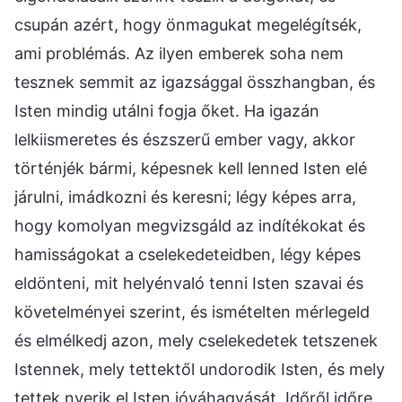
csupán azért, hogy önmagukat megelégítsék,
ami problémás. Az ilyen emberek soha nem
tesznek semmit az igazsággal összhangban, és
Isten mindig utálni fogja őket. Ha igazán
lelkiismeretes és észszerű ember vagy, akkor
történjék bármi, képesnek kell lenned Isten elé
járulni, imádkozni és keresni; légy képes arra,
hogy komolyan megvizsgáld az indítékokat és
hamisságokat a cselekedeteidben, légy képes
eldönteni, mit helyénvaló tenni Isten szavai és
követelményei szerint, és ismételten mérlegeld
és elmélkedj azon, mely cselekedetek tetszenek
Istennek, mely tettektől undorodik Isten, és mely
tettek nyerik el Isten jóváhagyását. Időről időre