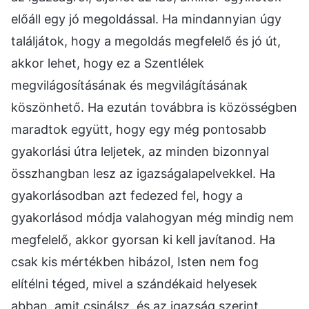
előáll egy jó megoldással. Ha mindannyian úgy
találjátok, hogy a megoldás megfelelő és jó út,
akkor lehet, hogy ez a Szentlélek
megvilágosításának és megvilágításának
köszönhető. Ha ezután továbbra is közösségben
maradtok együtt, hogy egy még pontosabb
gyakorlási útra leljetek, az minden bizonnyal
összhangban lesz az igazságalapelvekkel. Ha
gyakorlásodban azt fedezed fel, hogy a
gyakorlásod módja valahogyan még mindig nem
megfelelő, akkor gyorsan ki kell javítanod. Ha
csak kis mértékben hibázol, Isten nem fog
elítélni téged, mivel a szándékaid helyesek
abban, amit csinálsz, és az igazság szerint