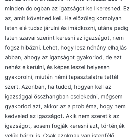
minden dologban az igazságot kell keresned. Ez
az, amit követned kell. Ha előzőleg komolyan
Isten elé tudsz járulni és imádkozni, utána pedig
Isten szavai szerint keresni az igazságot, nem
fogsz hibázni. Lehet, hogy lesz néhány elhajlás
abban, ahogy az igazságot gyakorlod, de ezt
nehéz elkerülni, és képes leszel helyesen
gyakorolni, miután némi tapasztalatra tettél
szert. Azonban, ha tudod, hogyan kell az
igazsággal összhangban cselekedni, mégsem
gyakorlod azt, akkor az a probléma, hogy nem
kedveled az igazságot. Akik nem szeretik az
igazságot, sosem fogják keresni azt, történjék
velük bármi is. Csak azoknak van istenfélő