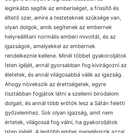
leginkább segítik az emberiséget, a frissítő és
éltető szer, amire a testeteknek szüksége van,
olyan dolgok, amik segítenek az embernek
helyreállítani normális emberi mivoltát, és az
igazságok, amelyekkel az embernek
rendelkeznie kellene. Minél többet gyakoroljátok
Isten igéjét, annál gyorsabban fog kivirágozni az
életetek, és annál világosabbá válik az igazság.
Ahogy növekszik az érettségetek, egyre
tisztábban fogjátok látni a szellemi birodalom
dolgait, és annál több erőtök lesz a Sátán feletti
győzelemhez. Sok olyan igazság, amit nem
értetek, világossá fog válni, ha gyakoroljátok
Isten igéjét. A legtöbb ember megelégszik azzal,