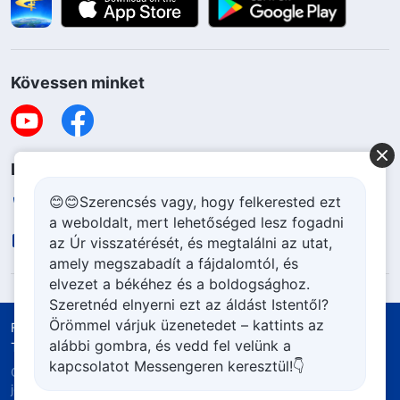
Kövessen minket
Lépjen kapcsolatba velünk
😊😊Szerencsés vagy, hogy felkerested ezt
+36-70-207-6063
a weboldalt, mert lehetőséged lesz fogadni
contact.hu@godfootsteps.org
az Úr visszatérését, és megtalálni az utat,
amely megszabadít a fájdalomtól, és
elvezet a békéhez és a boldogsághoz.
Szeretnéd elnyerni ezt az áldást Istentől?
Örömmel várjuk üzenetedet – kattints az
Felhasználási feltételek
Adatvédelmi szabályzat
alábbi gombra, és vedd fel velünk a
Tulajdonjog elismerése
Cookie szabályzat
kapcsolatot Messengeren keresztül!👇
Copyright © 2026
Mindenható Isten Egyháza.
Minden
jog fenntartva.