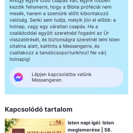
Ahogy egyre több csapás van, egyre többen
kezdik felismerni, hogy a Biblia próféciái nem
mesék, hanem a szemünk előtt kibontakozó
valóság. Senki sem tudja, melyik jön el előbb: a
holnap, vagy egy váratlan csapás. Ha a
családoddal együtt szeretnéd fogadni az Úr
visszatérését, és biztonságra szeretnél lelni Isten
oltalma alatt, kattints a Messengerre, és
csatlakozz a tanulócsoportunkhoz! Ne várj
holnapig!
Lépjen kapcsolatba velünk
Messengeren
Kapcsolódó tartalom
Isten napi igéi: Isten
megismerése | 58.