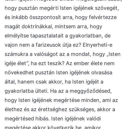
hogy pusztán megérti Isten igéjének szövegét,
és inkább összpontosít arra, hogy felvértezze
magát doktrínákkal, mintsem arra, hogy
elmélyítse tapasztalatait a gyakorlatban, de
vajon nem a farizeusok útja ez? Elnyerheti-e
számukra a valóságot az a mondat, hogy „Isten
igéje élet”, ha ezt teszik? Az ember élete nem
növekedhet pusztán Isten igéjének olvasása
által, hanem csak akkor, ha Isten igéjét a
gyakorlatba ülteti. Ha az a meggyőződésed,
hogy Isten igéjének megértése minden, ami az
élethez és az érettséghez szükséges, akkor a
megértésed hibás. Isten igéjének valódi
megértése akkor következik be, amikor