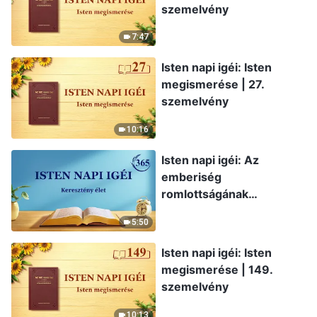
szemelvény
7:47
Isten napi igéi: Isten
megismerése | 27.
szemelvény
10:16
Isten napi igéi: Az
emberiség
romlottságának
leleplezése | 365.
5:50
szemelvény
Isten napi igéi: Isten
megismerése | 149.
szemelvény
10:13