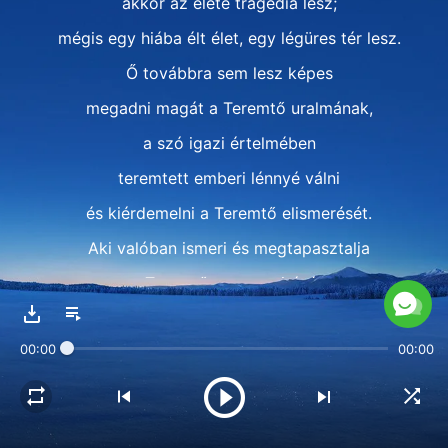
akkor az élete tragédia lesz;
mégis egy hiába élt élet, egy légüres tér lesz.
Ő továbbra sem lesz képes
megadni magát a Teremtő uralmának,
a szó igazi értelmében
teremtett emberi lénnyé válni
és kiérdemelni a Teremtő elismerését.
Aki valóban ismeri és megtapasztalja
a Teremtő szuverenitását,
annak pozitív állapotban kell lennie,
00:00
00:00
nem pedig negatív vagy rezignált állapotban.
Miközben elismeri,
hogy minden dolog sorsszerű,