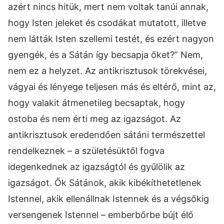
azért nincs hitük, mert nem voltak tanúi annak,
hogy Isten jeleket és csodákat mutatott, illetve
nem látták Isten szellemi testét, és ezért nagyon
gyengék, és a Sátán így becsapja őket?” Nem,
nem ez a helyzet. Az antikrisztusok törekvései,
vágyai és lényege teljesen más és eltérő, mint az,
hogy valakit átmenetileg becsaptak, hogy
ostoba és nem érti meg az igazságot. Az
antikrisztusok eredendően sátáni természettel
rendelkeznek – a születésüktől fogva
idegenkednek az igazságtól és gyűlölik az
igazságot. Ők Sátánok, akik kibékíthetetlenek
Istennel, akik ellenállnak Istennek és a végsőkig
versengenek Istennel – emberbőrbe bújt élő