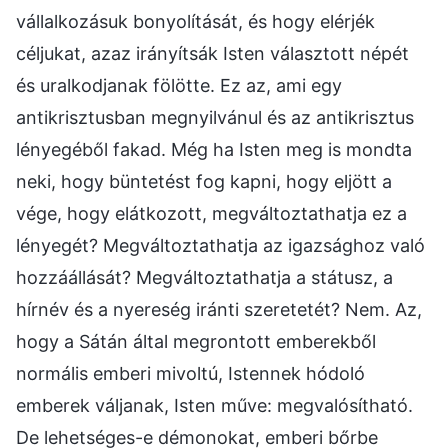
vállalkozásuk bonyolítását, és hogy elérjék
céljukat, azaz irányítsák Isten választott népét
és uralkodjanak fölötte. Ez az, ami egy
antikrisztusban megnyilvánul és az antikrisztus
lényegéből fakad. Még ha Isten meg is mondta
neki, hogy büntetést fog kapni, hogy eljött a
vége, hogy elátkozott, megváltoztathatja ez a
lényegét? Megváltoztathatja az igazsághoz való
hozzáállását? Megváltoztathatja a státusz, a
hírnév és a nyereség iránti szeretetét? Nem. Az,
hogy a Sátán által megrontott emberekből
normális emberi mivoltú, Istennek hódoló
emberek váljanak, Isten műve: megvalósítható.
De lehetséges-e démonokat, emberi bőrbe