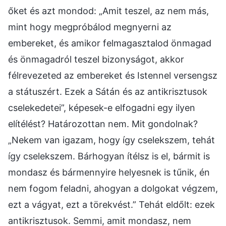
őket és azt mondod: „Amit teszel, az nem más,
mint hogy megpróbálod megnyerni az
embereket, és amikor felmagasztalod önmagad
és önmagadról teszel bizonyságot, akkor
félrevezeted az embereket és Istennel versengsz
a státuszért. Ezek a Sátán és az antikrisztusok
cselekedetei”, képesek-e elfogadni egy ilyen
elítélést? Határozottan nem. Mit gondolnak?
„Nekem van igazam, hogy így cselekszem, tehát
így cselekszem. Bárhogyan ítélsz is el, bármit is
mondasz és bármennyire helyesnek is tűnik, én
nem fogom feladni, ahogyan a dolgokat végzem,
ezt a vágyat, ezt a törekvést.” Tehát eldőlt: ezek
antikrisztusok. Semmi, amit mondasz, nem