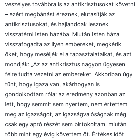
veszélyes továbbra is az antikrisztusokat követni
– ezért megbánást éreznek, elutasítják az
antikrisztusokat, és hajlandóak lesznek
visszatérni Isten házába. Miután Isten háza
visszafogadta az ilyen embereket, megkérik
őket, hogy meséljék el a tapasztalataikat, és azt
mondják: „Az az antikrisztus nagyon ügyesen
félre tudta vezetni az embereket. Akkoriban úgy
tűnt, hogy igaza van, akárhogyan is
gondolkodtam róla: az eredmény azonban az
lett, hogy semmit sem nyertem, nem értettem
meg az igazságot, az igazságvalóságnak még
csak egy apró részét sem birtokoltam, miután
több mint egy évig követtem őt. Értékes időt