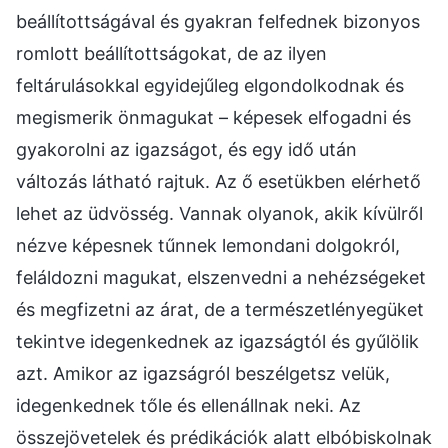
beállítottságával és gyakran felfednek bizonyos
romlott beállítottságokat, de az ilyen
feltárulásokkal egyidejűleg elgondolkodnak és
megismerik önmagukat – képesek elfogadni és
gyakorolni az igazságot, és egy idő után
változás látható rajtuk. Az ő esetükben elérhető
lehet az üdvösség. Vannak olyanok, akik kívülről
nézve képesnek tűnnek lemondani dolgokról,
feláldozni magukat, elszenvedni a nehézségeket
és megfizetni az árat, de a természetlényegüket
tekintve idegenkednek az igazságtól és gyűlölik
azt. Amikor az igazságról beszélgetsz velük,
idegenkednek tőle és ellenállnak neki. Az
összejövetelek és prédikációk alatt elbóbiskolnak