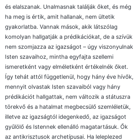
és elalszanak. Unalmasnak találják őket, és még
ha meg is értik, amit hallanak, nem ültetik
gyakorlatba. Vannak mások, akik látszólag
komolyan hallgatják a prédikációkat, de a szívük
nem szomjazza az igazságot – úgy viszonyulnak
Isten szavaihoz, mintha egyfajta szellemi
ismeretként vagy elméletként értékelnék őket.
Így tehát attól függetlenül, hogy hány éve hívők,
mennyit olvastak Isten szavaiból vagy hány
prédikációt hallgattak, nem változik a státuszra
törekvő és a hatalmat megbecsülő szemléletük,
illetve az igazságtól idegenkedő, az igazságot
gyűlölő és Istennek ellenálló magatartásuk. Ők
az antikrisztusok archetípusai. Ha leleplezed