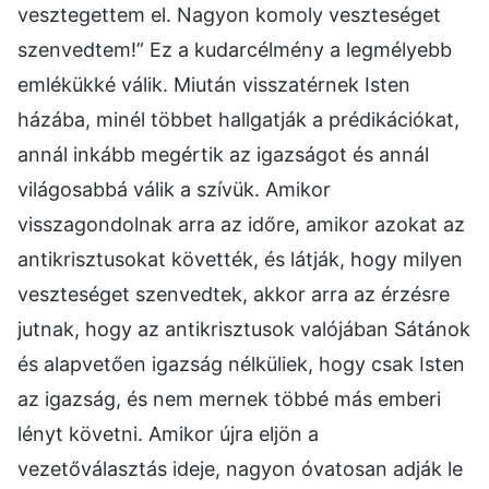
vesztegettem el. Nagyon komoly veszteséget
szenvedtem!” Ez a kudarcélmény a legmélyebb
emlékükké válik. Miután visszatérnek Isten
házába, minél többet hallgatják a prédikációkat,
annál inkább megértik az igazságot és annál
világosabbá válik a szívük. Amikor
visszagondolnak arra az időre, amikor azokat az
antikrisztusokat követték, és látják, hogy milyen
veszteséget szenvedtek, akkor arra az érzésre
jutnak, hogy az antikrisztusok valójában Sátánok
és alapvetően igazság nélküliek, hogy csak Isten
az igazság, és nem mernek többé más emberi
lényt követni. Amikor újra eljön a
vezetőválasztás ideje, nagyon óvatosan adják le