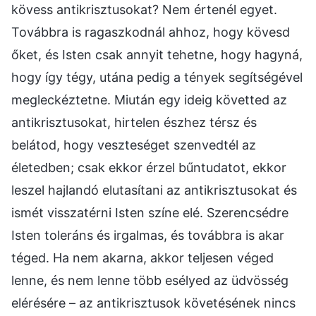
kövess antikrisztusokat? Nem értenél egyet.
Továbbra is ragaszkodnál ahhoz, hogy kövesd
őket, és Isten csak annyit tehetne, hogy hagyná,
hogy így tégy, utána pedig a tények segítségével
megleckéztetne. Miután egy ideig követted az
antikrisztusokat, hirtelen észhez térsz és
belátod, hogy veszteséget szenvedtél az
életedben; csak ekkor érzel bűntudatot, ekkor
leszel hajlandó elutasítani az antikrisztusokat és
ismét visszatérni Isten színe elé. Szerencsédre
Isten toleráns és irgalmas, és továbbra is akar
téged. Ha nem akarna, akkor teljesen véged
lenne, és nem lenne több esélyed az üdvösség
elérésére – az antikrisztusok követésének nincs