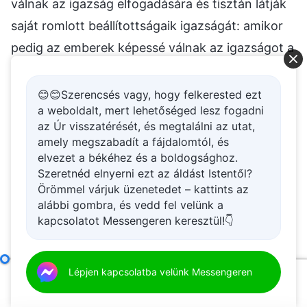
😊😊Szerencsés vagy, hogy felkerested ezt
a weboldalt, mert lehetőséged lesz fogadni
az Úr visszatérését, és megtalálni az utat,
amely megszabadít a fájdalomtól, és
elvezet a békéhez és a boldogsághoz.
Szeretnéd elnyerni ezt az áldást Istentől?
Örömmel várjuk üzenetedet – kattints az
alábbi gombra, és vedd fel velünk a
kapcsolatot Messengeren keresztül!👇
Negyedik tétel: Önmagukat magasztalják fel, és önmagukról tesznek bizonyságot
Lépjen kapcsolatba velünk Messengeren
00:00
01:09:06