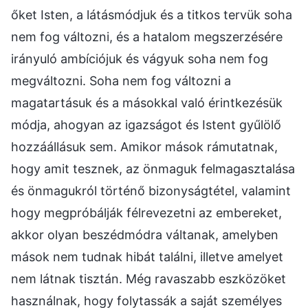
őket Isten, a látásmódjuk és a titkos tervük soha
nem fog változni, és a hatalom megszerzésére
irányuló ambíciójuk és vágyuk soha nem fog
megváltozni. Soha nem fog változni a
magatartásuk és a másokkal való érintkezésük
módja, ahogyan az igazságot és Istent gyűlölő
hozzáállásuk sem. Amikor mások rámutatnak,
hogy amit tesznek, az önmaguk felmagasztalása
és önmagukról történő bizonyságtétel, valamint
hogy megpróbálják félrevezetni az embereket,
akkor olyan beszédmódra váltanak, amelyben
mások nem tudnak hibát találni, illetve amelyet
nem látnak tisztán. Még ravaszabb eszközöket
használnak, hogy folytassák a saját személyes