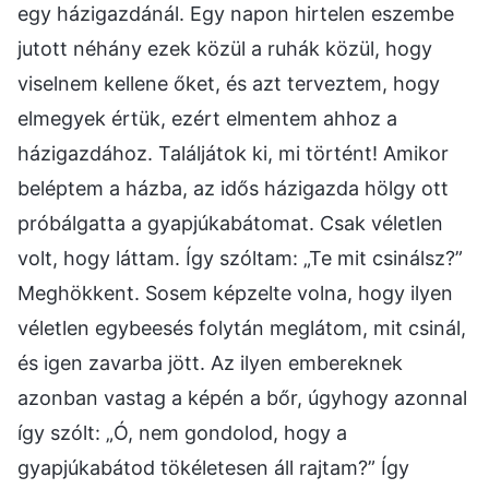
egy házigazdánál. Egy napon hirtelen eszembe
jutott néhány ezek közül a ruhák közül, hogy
viselnem kellene őket, és azt terveztem, hogy
elmegyek értük, ezért elmentem ahhoz a
házigazdához. Találjátok ki, mi történt! Amikor
beléptem a házba, az idős házigazda hölgy ott
próbálgatta a gyapjúkabátomat. Csak véletlen
volt, hogy láttam. Így szóltam: „Te mit csinálsz?”
Meghökkent. Sosem képzelte volna, hogy ilyen
véletlen egybeesés folytán meglátom, mit csinál,
és igen zavarba jött. Az ilyen embereknek
azonban vastag a képén a bőr, úgyhogy azonnal
így szólt: „Ó, nem gondolod, hogy a
gyapjúkabátod tökéletesen áll rajtam?” Így