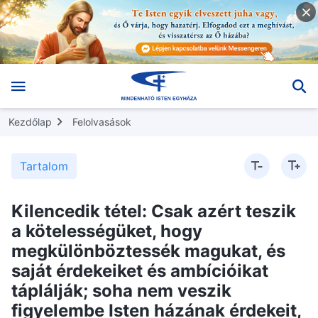
Kezdőlap
Felolvasások
Tartalom
Kilencedik tétel: Csak azért teszik
a kötelességüket, hogy
megkülönböztessék magukat, és
saját érdekeiket és ambícióikat
táplálják; soha nem veszik
figyelembe Isten házának érdekeit,