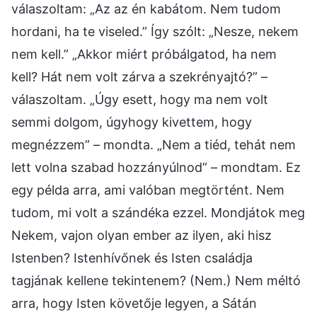
válaszoltam: „Az az én kabátom. Nem tudom
hordani, ha te viseled.” Így szólt: „Nesze, nekem
nem kell.” „Akkor miért próbálgatod, ha nem
kell? Hát nem volt zárva a szekrényajtó?” –
válaszoltam. „Úgy esett, hogy ma nem volt
semmi dolgom, úgyhogy kivettem, hogy
megnézzem” – mondta. „Nem a tiéd, tehát nem
lett volna szabad hozzányúlnod” – mondtam. Ez
egy példa arra, ami valóban megtörtént. Nem
tudom, mi volt a szándéka ezzel. Mondjátok meg
Nekem, vajon olyan ember az ilyen, aki hisz
Istenben? Istenhívőnek és Isten családja
tagjának kellene tekintenem? (Nem.) Nem méltó
arra, hogy Isten követője legyen, a Sátán