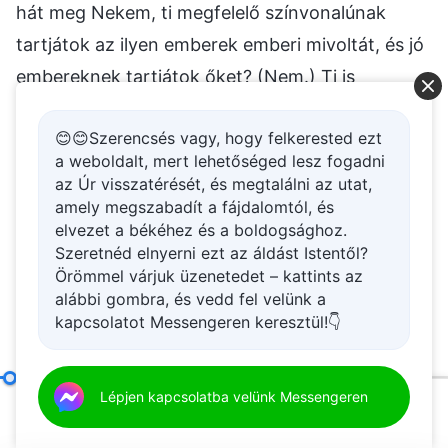
hát meg Nekem, ti megfelelő színvonalúnak
tartjátok az ilyen emberek emberi mivoltát, és jó
embereknek tartjátok őket? (Nem.) Ti is
megvetitek az ilyen embereket, nem igaz? (De
😊😊Szerencsés vagy, hogy felkerested ezt
igaz.) Amikor egyesek meghallják, hogy Isten
a weboldalt, mert lehetőséged lesz fogadni
háza vásárolt valamit, részesülni akarnak belőle,
az Úr visszatérését, és megtalálni az utat,
amikor pedig látják, amint a testvérek ruhákat
amely megszabadít a fájdalomtól, és
elvezet a békéhez és a boldogsághoz.
adományoznak, akkor – függetlenül attól, hogy
Szeretnéd elnyerni ezt az áldást Istentől?
megérdemlik-e vagy sem, illetve hogy őket illeti-
Örömmel várjuk üzenetedet – kattints az
alábbi gombra, és vedd fel velünk a
e vagy sem – megpróbálják megszerezni, és
kapcsolatot Messengeren keresztül!👇
mindenki másnál proaktívabban lendülnek
akcióba. Amikor arról hallanak, hogy Isten
házában van egy elvégzendő feladat, vagy van
Kilencedik tétel: Csak azért teszik a kötelességüket, hogy megkülönböztessék magukat, és saját érdekeiket és ambícióikat táplálják; soha nem veszik figyelembe Isten házának érdekeit, sőt el is árulják ezeket az érdekeket, személyes dicsőségre cserélve őket (Negyedik rész)
Lépjen kapcsolatba velünk Messengeren
00:20
42:12
néhány piszkos és fárasztó munka, amelyeket