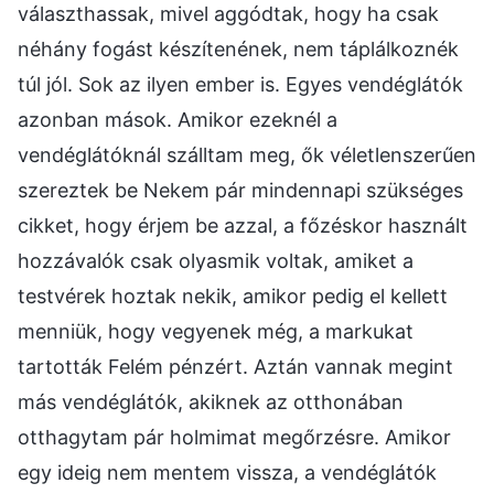
választhassak, mivel aggódtak, hogy ha csak
néhány fogást készítenének, nem táplálkoznék
túl jól. Sok az ilyen ember is. Egyes vendéglátók
azonban mások. Amikor ezeknél a
vendéglátóknál szálltam meg, ők véletlenszerűen
szereztek be Nekem pár mindennapi szükséges
cikket, hogy érjem be azzal, a főzéskor használt
hozzávalók csak olyasmik voltak, amiket a
testvérek hoztak nekik, amikor pedig el kellett
menniük, hogy vegyenek még, a markukat
tartották Felém pénzért. Aztán vannak megint
más vendéglátók, akiknek az otthonában
otthagytam pár holmimat megőrzésre. Amikor
egy ideig nem mentem vissza, a vendéglátók