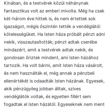
Kínában, és a testvérek közül néhánynak
fantasztikus volt az emberi mivolta. Még ha csak
két-három éve hittek is, és nem értettek sok
igazságot, mégis őszintén tették a vendéglátói
kötelességüket. Ha Isten háza próbált pénzt adni
nekik, visszautasították; pénzt adtak cserébe
mindazért, amit a testvérek adtak nekik, és
gondosan őriztek mindent, ami Isten házához
tartozik. Ha volt bármi, amit Isten háza vásárolt,
és nem használták el, még annak a pénzbeli
ellenértékét is odaadták Isten házának. Egyesek,
akik pénzügyileg jobban álltak, szíves
vendéglátók voltak, és egyetlen fillért sem
fogadtak el Isten házától. Egyeseknek nem ment