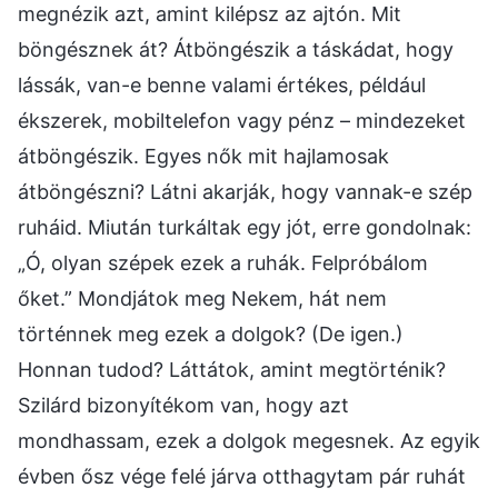
megnézik azt, amint kilépsz az ajtón. Mit
böngésznek át? Átböngészik a táskádat, hogy
lássák, van-e benne valami értékes, például
ékszerek, mobiltelefon vagy pénz – mindezeket
átböngészik. Egyes nők mit hajlamosak
átböngészni? Látni akarják, hogy vannak-e szép
ruháid. Miután turkáltak egy jót, erre gondolnak:
„Ó, olyan szépek ezek a ruhák. Felpróbálom
őket.” Mondjátok meg Nekem, hát nem
történnek meg ezek a dolgok? (De igen.)
Honnan tudod? Láttátok, amint megtörténik?
Szilárd bizonyítékom van, hogy azt
mondhassam, ezek a dolgok megesnek. Az egyik
évben ősz vége felé járva otthagytam pár ruhát