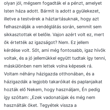
olyan jól, mégsem fogadták el a pénzt, amelyet
Isten háza adott. Bármit is adott a gyülekezet,
illetve a testvérek a háztartásuknak, hogy azt
felhasználják a vendéglátás során, semmit sem
sikkasztottak el belőle. Vajon azért volt ez, mert
ők értették az igazságot? Nem. Ez jellem
kérdése volt. Sőt, ami még fontosabb, igaz hívők
voltak, és a jó jellemükkel együtt tudtak így tenni,
máskülönben nem lettek volna képesek rá.
Voltam néhány házigazda otthonában, és a
házigazdák a legjobb takaróikat és paplanjaikat
hozták elő Nekem, hogy használjam, Én pedig
így szóltam: „Ezek vadonatújak és még nem
használták őket. Tegyétek vissza a