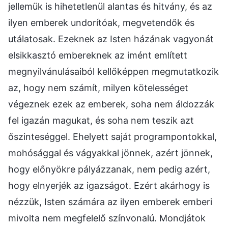
jellemük is hihetetlenül alantas és hitvány, és az
ilyen emberek undorítóak, megvetendők és
utálatosak. Ezeknek az Isten házának vagyonát
elsikkasztó embereknek az imént említett
megnyilvánulásaiból kellőképpen megmutatkozik
az, hogy nem számít, milyen kötelességet
végeznek ezek az emberek, soha nem áldozzák
fel igazán magukat, és soha nem teszik azt
őszinteséggel. Ehelyett saját programpontokkal,
mohósággal és vágyakkal jönnek, azért jönnek,
hogy előnyökre pályázzanak, nem pedig azért,
hogy elnyerjék az igazságot. Ezért akárhogy is
nézzük, Isten számára az ilyen emberek emberi
mivolta nem megfelelő színvonalú. Mondjátok