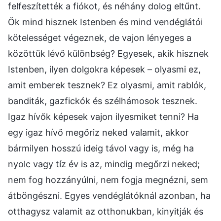
felfeszítették a fiókot, és néhány dolog eltűnt.
Ők mind hisznek Istenben és mind vendéglátói
kötelességet végeznek, de vajon lényeges a
közöttük lévő különbség? Egyesek, akik hisznek
Istenben, ilyen dolgokra képesek – olyasmi ez,
amit emberek tesznek? Ez olyasmi, amit rablók,
banditák, gazfickók és szélhámosok tesznek.
Igaz hívők képesek vajon ilyesmiket tenni? Ha
egy igaz hívő megőriz neked valamit, akkor
bármilyen hosszú ideig távol vagy is, még ha
nyolc vagy tíz év is az, mindig megőrzi neked;
nem fog hozzányúlni, nem fogja megnézni, sem
átböngészni. Egyes vendéglátóknál azonban, ha
otthagysz valamit az otthonukban, kinyitják és