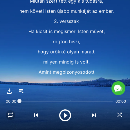
Miután szert tett egy kis tudásra,
nem követi Isten újabb munkáját az ember.
2. versszak
Ha kicsit is megismeri Isten művét,
rögtön hiszi,
hogy örökké olyan marad,
milyen mindig is volt.
Amint megbizonyosodott
a munka egy szakaszáról,
az ember képtelen elfogadni az újabb szakaszát.
00:00
00:00
Elő-refrén
Nem fogad el új munkát.
Túl konzervatív ő.