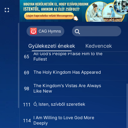
The Son of Man Comes Down to
1
Earth
CAG Hymns
Gyülekezés Sionban
33
Gyülekezeti énekek
Kedvencek
All God's People Praise Him to the
65
Fullest
The Holy Kingdom Has Appeared
69
The Kingdom's Vistas Are Always
98
Like New
Ó, Isten, szívből szeretlek
111
I Am Willing to Love God More
114
Deeply