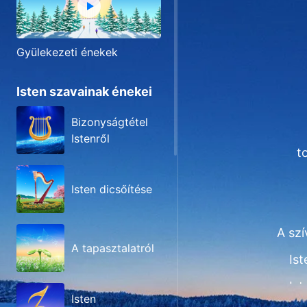
Gyülekezeti énekek
Isten szavainak énekei
Bizonyságtétel
Istenről
t
Isten dicsőítése
A sz
A tapasztalatról
Ist
Ist
Isten