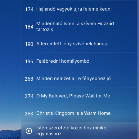
Hajlandó vagyok újra felemelkedni
174
Mindenható Isten, a szívem Hozzád
184
tartozik
A teremtett lény szívének hangja
190
Felébredni homályomból
196
Minden nemzet a Te fényedhez jő
268
O My Beloved, Please Wait for Me
274
Christ's Kingdom Is a Warm Home
283
Isten szeretete közel hoz minket
egymáshoz