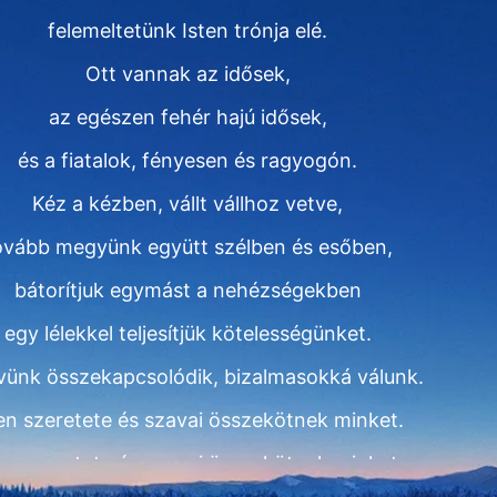
felemeltetünk Isten trónja elé.
Ott vannak az idősek,
az egészen fehér hajú idősek,
és a fiatalok, fényesen és ragyogón.
Kéz a kézben, vállt vállhoz vetve,
ovább megyünk együtt szélben és esőben,
bátorítjuk egymást a nehézségekben
egy lélekkel teljesítjük kötelességünket.
ívünk összekapcsolódik, bizalmasokká válunk.
en szeretete és szavai összekötnek minket.
en szeretete és szavai összekötnek minket.