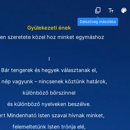
Dalszöveg másolása
Gyülekezeti ének
ten szeretete közel hoz minket egymáshoz
I
Bár tengerek és hegyek választanak el,
 nép vagyunk – nincsenek köztünk határok,
különböző bőrszínnel
és különböző nyelveken beszélve.
rt Mindenható Isten szavai hívnak minket,
felemeltetünk Isten trónja elé,