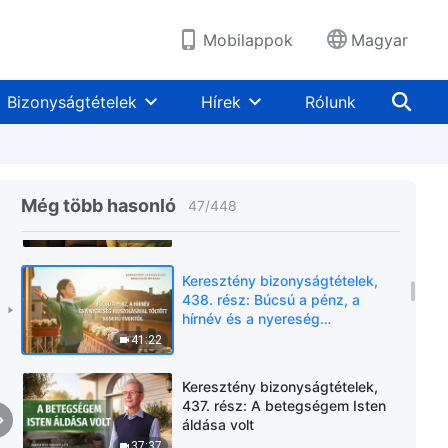
40:01
Mobilappok
Magyar
Keresztény bizonyságtételek,
441. rész: A betegség
Bizonyságtételek
Hírek
Rólunk
gyötrelmének megtapasztalása
megtanított az
43:16
engedelmességre
Keresztény bizonyságtételek,
440. rész: Nem akartam vezető
Még több hasonló
47
/
448
lenni – Miért aggódtam annyira?
34:14
Keresztény bizonyságtételek,
438. rész: Búcsú a pénz, a
hírnév és a nyereség
hajszolásával töltött keserű
41:22
évektől
Keresztény bizonyságtételek,
437. rész: A betegségem Isten
áldása volt
37:37