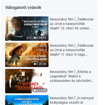
Keresztény bizonyságtételek,
Válogatott videók
432. rész: Hogyan álljunk helyt a
kötelességünkben veszély
közepette
Keresztény film | „Találkozás
38:11
az Úrral a katasztrófák
idején” (2. rész) Az utolsó
Keresztény bizonyságtételek,
napok csapásai
431. rész: Hogyan kezeljük a
közelednek. Hogyan
1:34:53
családunk jóságát, amivel
juthatunk be Isten
felnevelt minket
50:02
Keresztény film | „Találkozás
országába? (Magyar
az Úrral a katasztrófák
szinkron)
idején” (1. rész) A nagy
Keresztény bizonyságtételek,
katasztrófák mögötti
427. rész: Gondolatok a
igazság sokkoló lesz!
státuszra való törekvésről
1:20:46
(Magyar szinkron)
51:27
Keresztény film | „Kitörés a
csapdából” Átlátni a
Keresztény bizonyságtételek,
szóbeszéden és üdvözölni
430. rész: Hogyan viszonyuljunk
az Úr Jézust (Magyar
a szülői szeretethez és
szinkron)
3:15:42
gondoskodáshoz
40:55
Keresztény film | „A mennyei
királyságba vezető út
Keresztény bizonyságtételek,