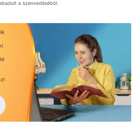
zabadult a szenvedéséből.
ik
ki
éd
z!