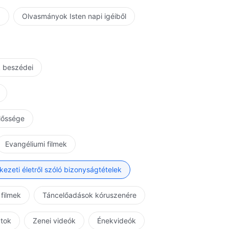
a
Olvasmányok Isten napi igéiből
k beszédei
előssége
Evangéliumi filmek
kezeti életről szóló bizonyságtételek
 filmek
Táncelőadások kóruszenére
atok
Zenei videók
Énekvideók