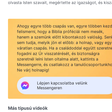
olvasta Isten szavait, megértette az igazságot, és kis
Ahogy egyre több csapás van, egyre többen kezd
felismerni, hogy a Biblia próféciái nem mesék,
hanem a szemünk előtt kibontakozó valóság. Sen
sem tudja, melyik jön el előbb: a holnap, vagy egy
váratlan csapás. Ha a családoddal együtt szeretn
fogadni az Úr visszatérését, és biztonságra
szeretnél lelni Isten oltalma alatt, kattints a
Messengerre, és csatlakozz a tanulócsoportunkho
Ne várj holnapig!
Lépjen kapcsolatba velünk
Messengeren
Más típusú videók