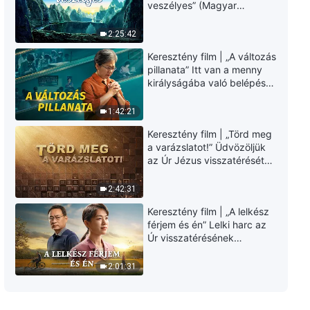
veszélyes” (Magyar
428. rész: Az aggályok,
szinkron)
amelyek visszatartottak mások
2:25:42
hibáinak leleplezésétől
44:26
Keresztény film | „A változás
pillanata” Itt van a menny
Keresztény bizonyságtételek,
királyságába való belépés
426. rész: Mi rejtőzik a
útja (Magyar szinkron)
hazugság mögött?
1:42:21
35:51
Keresztény film | „Törd meg
Keresztény bizonyságtételek,
a varázslatot!” Üdvözöljük
425. rész: Hogyan volt
az Úr Jézus visszatérését
segítségemre a felügyelet
(Magyar szinkron)
elfogadása?
39:26
2:42:31
Keresztény film | „A lelkész
Keresztény bizonyságtételek,
férjem és én” Lelki harc az
424. rész: Kiiktatódott a
Úr visszatérésének
kisebbségi érzésem
üdvözlésekor (Magyar
43:15
szinkron)
2:01:31
Keresztény bizonyságtételek,
423. rész: A kényszeres