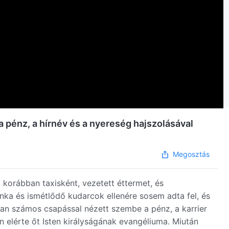
 pénz, a hírnév és a nyereség hajszolásával
Megosztás
t korábban taxisként, vezetett éttermet, és
unka és ismétlődő kudarcok ellenére sosem adta fel, és
ban számos csapással nézett szembe a pénz, a karrier
 elérte őt Isten királyságának evangéliuma. Miután