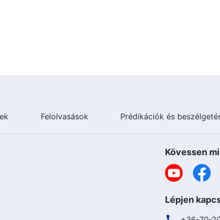
ek
Felolvasások
Prédikációk és beszélgeté
Kövessen mi
Lépjen kapcs
+36-70-2