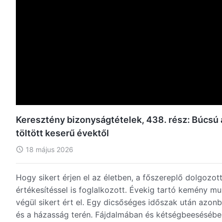
Keresztény bizonyságtételek, 438. rész: Búcsú a
töltött keserű évektől
18 május 2026
Hogy sikert érjen el az életben, a főszereplő dolgozot
értékesítéssel is foglalkozott. Évekig tartó kemény m
végül sikert ért el. Egy dicsőséges időszak után azon
és a házasság terén. Fájdalmában és kétségbeesésében