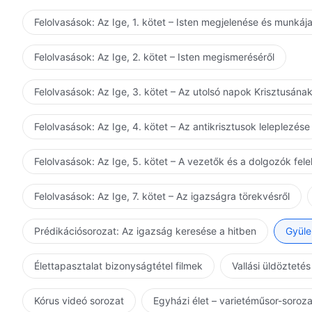
Felolvasások: Az Ige, 1. kötet – Isten megjelenése és munkáj
Felolvasások: Az Ige, 2. kötet – Isten megismeréséről
Felolvasások: Az Ige, 3. kötet – Az utolsó napok Krisztusána
Felolvasások: Az Ige, 4. kötet – Az antikrisztusok leleplezése
Felolvasások: Az Ige, 5. kötet – A vezetők és a dolgozók fel
Felolvasások: Az Ige, 7. kötet – Az igazságra törekvésről
Prédikációsorozat: Az igazság keresése a hitben
Gyüle
Élettapasztalat bizonyságtétel filmek
Vallási üldöztetés
Kórus videó sorozat
Egyházi élet – varietéműsor-soroz