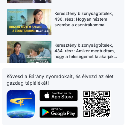
Keresztény bizonyságtételek,
436. rész: Hogyan néztem
szembe a csontrákommal
46:44
Keresztény bizonyságtételek,
434. rész: Amikor megtudtam,
hogy a feleségemet ki akarják
takarítani
41:01
Kövesd a Bárány nyomdokait, és élvezd az élet
Keresztény bizonyságtételek,
gazdag táplálékát!
435. rész: A különböző
kötelességek között nincs
státuszbeli különbség
40:44
Keresztény bizonyságtételek,
433. rész: Többé nem próbálom
megóvni a tekintélyemet
39:37