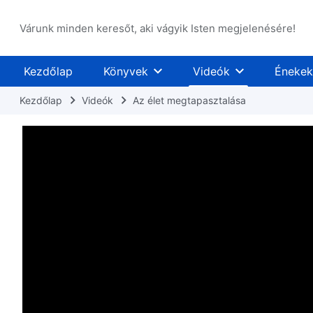
Várunk minden keresőt, aki vágyik Isten megjelenésére!
Kezdőlap
Könyvek
Videók
Énekek
Kezdőlap
Videók
Az élet megtapasztalása