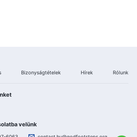
54:53
Keresztény bizonyságtételek,
418. rész: Annak története,
ahogy a családom üldözött
49:03
Keresztény bizonyságtételek,
417. rész: Vajon tényleg csak
balszerencse, ha rosszul
mennek a dolgok?
38:18
s
Bizonyságtételek
Hírek
Rólunk
Keresztény bizonyságtételek,
416. rész: A megtévesztés ára
nket
52:10
Keresztény bizonyságtételek,
415. rész: Elmélkedések a
olatba velünk
kötelességem elvesztése után
46:07
07-6063
contact.hu@godfootsteps.org