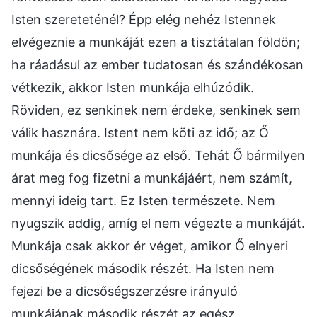
Isten szereteténél? Épp elég nehéz Istennek
elvégeznie a munkáját ezen a tisztátalan földön;
ha ráadásul az ember tudatosan és szándékosan
vétkezik, akkor Isten munkája elhúzódik.
Röviden, ez senkinek nem érdeke, senkinek sem
válik hasznára. Istent nem köti az idő; az Ő
munkája és dicsősége az első. Tehát Ő bármilyen
árat meg fog fizetni a munkájáért, nem számít,
mennyi ideig tart. Ez Isten természete. Nem
nyugszik addig, amíg el nem végezte a munkáját.
Munkája csak akkor ér véget, amikor Ő elnyeri
dicsőségének második részét. Ha Isten nem
fejezi be a dicsőségszerzésre irányuló
munkájának második részét az egész