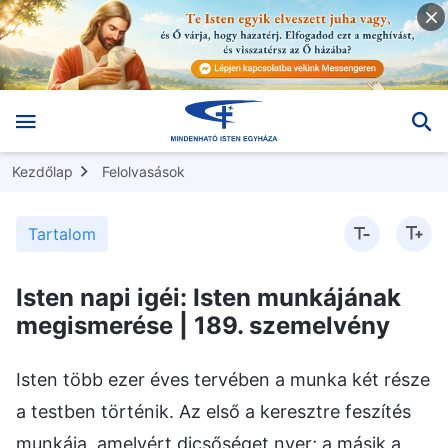
Kezdőlap
Felolvasások
Tartalom
Isten napi igéi: Isten munkájának
megismerése | 189. szemelvény
Isten több ezer éves tervében a munka két része
a testben történik. Az első a keresztre feszítés
munkája, amelyért dicsőséget nyer; a másik a