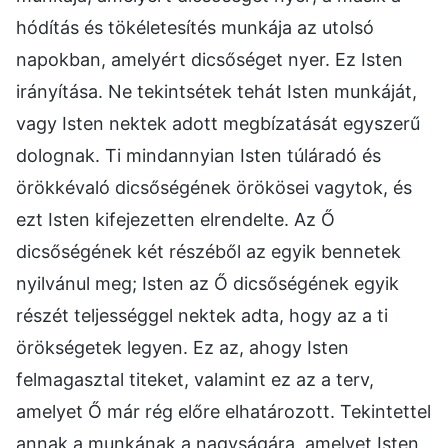
hódítás és tökéletesítés munkája az utolsó
napokban, amelyért dicsőséget nyer. Ez Isten
irányítása. Ne tekintsétek tehát Isten munkáját,
vagy Isten nektek adott megbízatását egyszerű
dolognak. Ti mindannyian Isten túláradó és
örökkévaló dicsőségének örökösei vagytok, és
ezt Isten kifejezetten elrendelte. Az Ő
dicsőségének két részéből az egyik bennetek
nyilvánul meg; Isten az Ő dicsőségének egyik
részét teljességgel nektek adta, hogy az a ti
örökségetek legyen. Ez az, ahogy Isten
felmagasztal titeket, valamint ez az a terv,
amelyet Ő már rég előre elhatározott. Tekintettel
annak a munkának a nagyságára, amelyet Isten