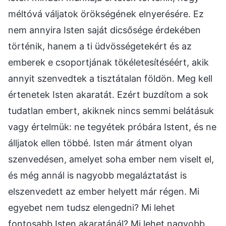
méltóvá váljatok örökségének elnyerésére. Ez
nem annyira Isten saját dicsősége érdekében
történik, hanem a ti üdvösségetekért és az
emberek e csoportjának tökéletesítéséért, akik
annyit szenvedtek a tisztátalan földön. Meg kell
értenetek Isten akaratát. Ezért buzdítom a sok
tudatlan embert, akiknek nincs semmi belátásuk
vagy értelmük: ne tegyétek próbára Istent, és ne
álljatok ellen többé. Isten már átment olyan
szenvedésen, amelyet soha ember nem viselt el,
és még annál is nagyobb megaláztatást is
elszenvedett az ember helyett már régen. Mi
egyebet nem tudsz elengedni? Mi lehet
fontosabb Isten akaratánál? Mi lehet nagyobb