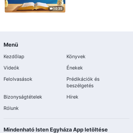
10:35
Menü
Kezdőlap
Könyvek
Videók
Énekek
Felolvasások
Prédikációk és
beszélgetés
Bizonyságtételek
Hírek
Rólunk
Mindenható Isten Egyháza App letöltése