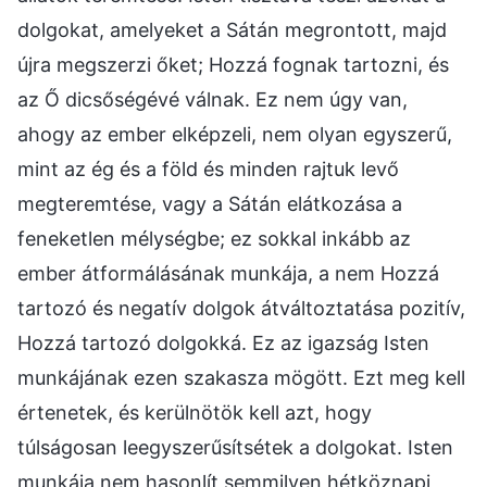
dolgokat, amelyeket a Sátán megrontott, majd
újra megszerzi őket; Hozzá fognak tartozni, és
az Ő dicsőségévé válnak. Ez nem úgy van,
ahogy az ember elképzeli, nem olyan egyszerű,
mint az ég és a föld és minden rajtuk levő
megteremtése, vagy a Sátán elátkozása a
feneketlen mélységbe; ez sokkal inkább az
ember átformálásának munkája, a nem Hozzá
tartozó és negatív dolgok átváltoztatása pozitív,
Hozzá tartozó dolgokká. Ez az igazság Isten
munkájának ezen szakasza mögött. Ezt meg kell
értenetek, és kerülnötök kell azt, hogy
túlságosan leegyszerűsítsétek a dolgokat. Isten
munkája nem hasonlít semmilyen hétköznapi