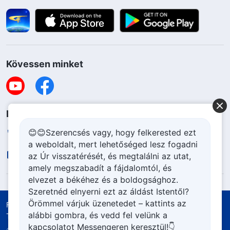
Kövessen minket
Lépjen kapcsolatba velünk
😊😊Szerencsés vagy, hogy felkerested ezt
+36-70-207-6063
a weboldalt, mert lehetőséged lesz fogadni
contact.hu@godfootsteps.org
az Úr visszatérését, és megtalálni az utat,
amely megszabadít a fájdalomtól, és
elvezet a békéhez és a boldogsághoz.
Szeretnéd elnyerni ezt az áldást Istentől?
Örömmel várjuk üzenetedet – kattints az
Felhasználási feltételek
Adatvédelmi szabályzat
alábbi gombra, és vedd fel velünk a
Tulajdonjog elismerése
Cookie szabályzat
kapcsolatot Messengeren keresztül!👇