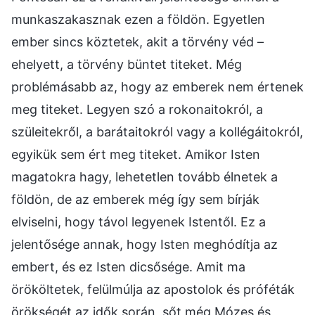
munkaszakasznak ezen a földön. Egyetlen
ember sincs köztetek, akit a törvény véd –
ehelyett, a törvény büntet titeket. Még
problémásabb az, hogy az emberek nem értenek
meg titeket. Legyen szó a rokonaitokról, a
szüleitekről, a barátaitokról vagy a kollégáitokról,
egyikük sem ért meg titeket. Amikor Isten
magatokra hagy, lehetetlen tovább élnetek a
földön, de az emberek még így sem bírják
elviselni, hogy távol legyenek Istentől. Ez a
jelentősége annak, hogy Isten meghódítja az
embert, és ez Isten dicsősége. Amit ma
örököltetek, felülmúlja az apostolok és próféták
örökségét az idők során, sőt még Mózes és