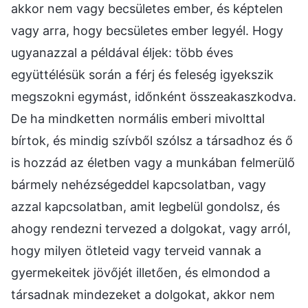
akkor nem vagy becsületes ember, és képtelen
vagy arra, hogy becsületes ember legyél. Hogy
ugyanazzal a példával éljek: több éves
együttélésük során a férj és feleség igyekszik
megszokni egymást, időnként összeakaszkodva.
De ha mindketten normális emberi mivolttal
bírtok, és mindig szívből szólsz a társadhoz és ő
is hozzád az életben vagy a munkában felmerülő
bármely nehézségeddel kapcsolatban, vagy
azzal kapcsolatban, amit legbelül gondolsz, és
ahogy rendezni tervezed a dolgokat, vagy arról,
hogy milyen ötleteid vagy terveid vannak a
gyermekeitek jövőjét illetően, és elmondod a
társadnak mindezeket a dolgokat, akkor nem