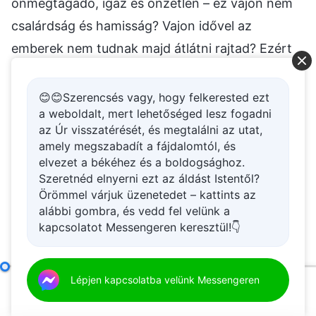
önmegtagadó, igaz és önzetlen – ez vajon nem
csalárdság és hamisság? Vajon idővel az
emberek nem tudnak majd átlátni rajtad? Ezért
ne ölts magadra álcát, és ne leplezd magad.
Helyette tárd ki fedetlenül, önmagadat és
😊😊Szerencsés vagy, hogy felkerested ezt
a weboldalt, mert lehetőséged lesz fogadni
szívedet, hogy a többiek lássák. Ha képes vagy
az Úr visszatérését, és megtalálni az utat,
lecsupaszítani a szívedet, hogy mások láthassák,
amely megszabadít a fájdalomtól, és
ha minden gondolatodat és tervedet – mind a
elvezet a békéhez és a boldogsághoz.
Szeretnéd elnyerni ezt az áldást Istentől?
pozitívokat, mind a negatívokat képes vagy
Örömmel várjuk üzenetedet – kattints az
kiteríteni takargatás nélkül, az nem
alábbi gombra, és vedd fel velünk a
kapcsolatot Messengeren keresztül!👇
becsületesség? Ha képes vagy kitárulkozni
mások előtt, akkor Isten is látni fog téged. Ezt
mondja majd: „Ha kitárulkoztál mások előtt, hogy
A becsületes emberi lét legalapvetőbb gyakorlata
Lépjen kapcsolatba velünk Messengeren
(Első ré
lássanak, akkor Előttem is bizonyára becsületes
00:00
52:02