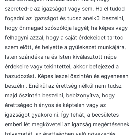
szereted-e az igazságot vagy sem. Ha el tudod
fogadni az igazságot és tudsz anélkül beszélni,
hogy önmagad szószólója legyél; ha képes vagy
felhagyni azzal, hogy a saját érdekeidet tartod
szem előtt, és helyette a gyülekezet munkájára,
Isten szándékaira és Isten kiválasztott népe
érdekeire vagy tekintettel, akkor befejezed a
hazudozást. Képes leszel őszintén és egyenesen
beszélni. Enélkül az érettség nélkül nem tudsz
majd őszintén beszélni, bebizonyítva, hogy
érettséged hiányos és képtelen vagy az
igazságot gyakorolni. Így tehát, a becsületes
emberi lét megköveteli az igazság megértésének
folyamatát, az érettségben való növekedés