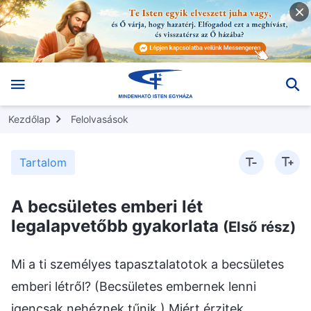
Kezdőlap
Felolvasások
Tartalom
A becsületes emberi lét
legalapvetőbb gyakorlata
(Első rész)
Mi a ti személyes tapasztalatotok a becsületes
emberi létről? (Becsületes embernek lenni
igencsak nehéznek tűnik.) Miért érzitek