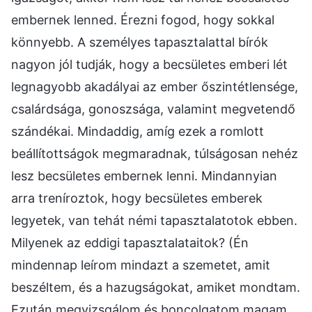
embernek lenned. Érezni fogod, hogy sokkal
könnyebb. A személyes tapasztalattal bírók
nagyon jól tudják, hogy a becsületes emberi lét
legnagyobb akadályai az ember őszintétlensége,
csalárdsága, gonoszsága, valamint megvetendő
szándékai. Mindaddig, amíg ezek a romlott
beállítottságok megmaradnak, túlságosan nehéz
lesz becsületes embernek lenni. Mindannyian
arra treníroztok, hogy becsületes emberek
legyetek, van tehát némi tapasztalatotok ebben.
Milyenek az eddigi tapasztalataitok? (Én
mindennap leírom mindazt a szemetet, amit
beszéltem, és a hazugságokat, amiket mondtam.
Ezután megvizsgálom és boncolgatom magam.