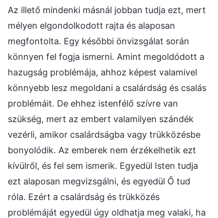
Az illető mindenki másnál jobban tudja ezt, mert
mélyen elgondolkodott rajta és alaposan
megfontolta. Egy későbbi önvizsgálat során
könnyen fel fogja ismerni. Amint megoldódott a
hazugság problémája, ahhoz képest valamivel
könnyebb lesz megoldani a csalárdság és csalás
problémáit. De ehhez istenfélő szívre van
szükség, mert az embert valamilyen szándék
vezérli, amikor csalárdságba vagy trükközésbe
bonyolódik. Az emberek nem érzékelhetik ezt
kívülről, és fel sem ismerik. Egyedül Isten tudja
ezt alaposan megvizsgálni, és egyedül Ő tud
róla. Ezért a csalárdság és trükközés
problémáját egyedül úgy oldhatja meg valaki, ha