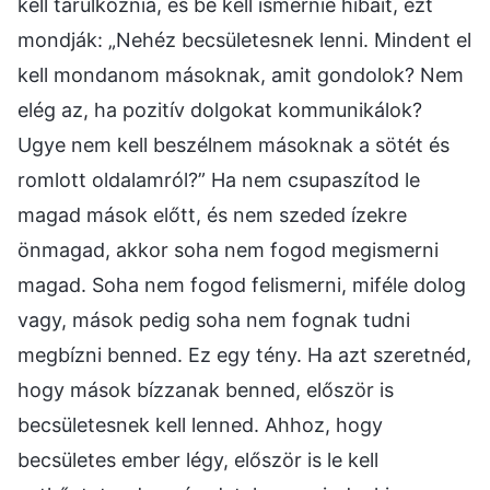
kell tárulkoznia, és be kell ismernie hibáit, ezt
mondják: „Nehéz becsületesnek lenni. Mindent el
kell mondanom másoknak, amit gondolok? Nem
elég az, ha pozitív dolgokat kommunikálok?
Ugye nem kell beszélnem másoknak a sötét és
romlott oldalamról?” Ha nem csupaszítod le
magad mások előtt, és nem szeded ízekre
önmagad, akkor soha nem fogod megismerni
magad. Soha nem fogod felismerni, miféle dolog
vagy, mások pedig soha nem fognak tudni
megbízni benned. Ez egy tény. Ha azt szeretnéd,
hogy mások bízzanak benned, először is
becsületesnek kell lenned. Ahhoz, hogy
becsületes ember légy, először is le kell