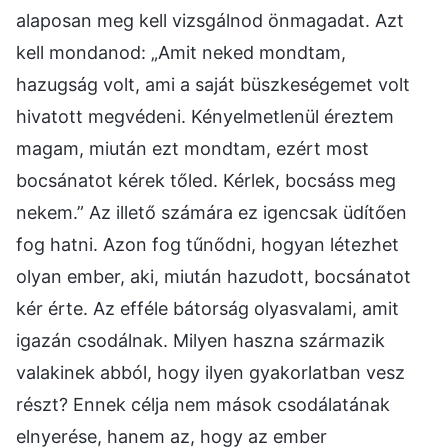
alaposan meg kell vizsgálnod önmagadat. Azt
kell mondanod: „Amit neked mondtam,
hazugság volt, ami a saját büszkeségemet volt
hivatott megvédeni. Kényelmetlenül éreztem
magam, miután ezt mondtam, ezért most
bocsánatot kérek tőled. Kérlek, bocsáss meg
nekem.” Az illető számára ez igencsak üdítően
fog hatni. Azon fog tűnődni, hogyan létezhet
olyan ember, aki, miután hazudott, bocsánatot
kér érte. Az efféle bátorság olyasvalami, amit
igazán csodálnak. Milyen haszna származik
valakinek abból, hogy ilyen gyakorlatban vesz
részt? Ennek célja nem mások csodálatának
elnyerése, hanem az, hogy az ember