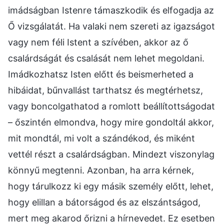
imádságban Istenre támaszkodik és elfogadja az
Ő vizsgálatát. Ha valaki nem szereti az igazságot
vagy nem féli Istent a szívében, akkor az ő
csalárdságát és csalását nem lehet megoldani.
Imádkozhatsz Isten előtt és beismerheted a
hibáidat, bűnvallást tarthatsz és megtérhetsz,
vagy boncolgathatod a romlott beállítottságodat
– őszintén elmondva, hogy mire gondoltál akkor,
mit mondtál, mi volt a szándékod, és miként
vettél részt a csalárdságban. Mindezt viszonylag
könnyű megtenni. Azonban, ha arra kérnek,
hogy tárulkozz ki egy másik személy előtt, lehet,
hogy elillan a bátorságod és az elszántságod,
mert meg akarod őrizni a hírnevedet. Ez esetben