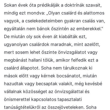
Sokan évek óta prédikálják a doktrínák szavait,
mindig ezt mondva: „Olyan csalárd és alattomos
vagyok, a cselekedeteimben gyakran csalás van,
egyáltalán nem bánok őszintén az emberekkel.”
De miután oly sok éven át kiabálták ezt,
ugyanolyan csalárdok maradnak, mint azelőtt,
mert sosem lehet őszinte önvizsgálatot vagy
megbánást hallani tőlük, amikor felfedik ezt a
csalárd állapotot. Soha nem tárulkoznak ki
mások előtt vagy kérnek bocsánatot, miután
hazudtak vagy becsaptak valakit, még kevésbé
vállalnak közösséget az önvizsgálattal és
önismerettel kapcsolatos tapasztalati
tanúságtételükről az összejöveteleken. Soha