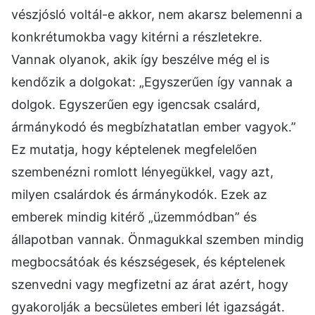
vészjósló voltál-e akkor, nem akarsz belemenni a
konkrétumokba vagy kitérni a részletekre.
Vannak olyanok, akik így beszélve még el is
kendőzik a dolgokat: „Egyszerűen így vannak a
dolgok. Egyszerűen egy igencsak csalárd,
ármánykodó és megbízhatatlan ember vagyok.”
Ez mutatja, hogy képtelenek megfelelően
szembenézni romlott lényegükkel, vagy azt,
milyen csalárdok és ármánykodók. Ezek az
emberek mindig kitérő „üzemmódban” és
állapotban vannak. Önmagukkal szemben mindig
megbocsátóak és készségesek, és képtelenek
szenvedni vagy megfizetni az árat azért, hogy
gyakorolják a becsületes emberi lét igazságát.