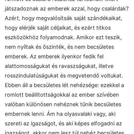
játszadoznak az emberek azzal, hogy csalárdak?
Azért, hogy megvalósítsák saját szándékaikat,
hogy elérjék saját céljaikat, és ezért titkos
eszközökhöz folyamodnak. Amikor ezt teszik,
nem nyíltak és őszinték, és nem becsületes
emberek. Az emberek ilyenkor fedik fel
alattomosságukat és ravaszságukat, illetve
rosszindulatúságukat és megvetendő voltukat.
Ebben áll a becsületes lét nehézsége: ezekkel a
romlott beállítottságokkal az ember szívében
valóban különösen nehéznek tűnik becsületes
embernek lenni. Ám ha olyasvalaki vagy, aki
szereti az igazságot, és aki képes elfogadni az
igazságot, akkor nem lesz túl nehéz becsületes