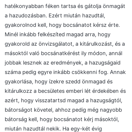
hatékonyabban féken tartsa és gátolja önmagát
a hazudozásban. Ezért miután hazudtál,
gyakorolnod kell, hogy bocsánatot kérsz érte.
Minél inkább felkészíted magad arra, hogy
gyakorold az önvizsgálatot, a kitárulkozást, és a
másoktól való bocsánatkérést ily módon, annál
jobbak lesznek az eredmények, a hazugságaid
száma pedig egyre inkább csökkenni fog. Annak
gyakorlása, hogy ízekre szedd önmagad és
kitárulkozz a becsületes emberi lét érdekében és
azért, hogy visszatartsd magad a hazugságtól,
bátorságot követel, ahhoz pedig még nagyobb
bátorság kell, hogy bocsánatot kérj másoktól,
miután hazudtál nekik. Ha egy-két évig