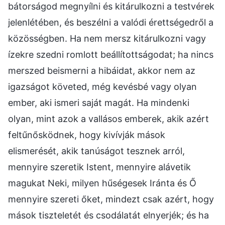
bátorságod megnyílni és kitárulkozni a testvérek
jelenlétében, és beszélni a valódi érettségedről a
közösségben. Ha nem mersz kitárulkozni vagy
ízekre szedni romlott beállítottságodat; ha nincs
merszed beismerni a hibáidat, akkor nem az
igazságot követed, még kevésbé vagy olyan
ember, aki ismeri saját magát. Ha mindenki
olyan, mint azok a vallásos emberek, akik azért
feltűnősködnek, hogy kivívják mások
elismerését, akik tanúságot tesznek arról,
mennyire szeretik Istent, mennyire alávetik
magukat Neki, milyen hűségesek Iránta és Ő
mennyire szereti őket, mindezt csak azért, hogy
mások tiszteletét és csodálatát elnyerjék; és ha