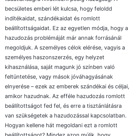
becsületes emberi lét kulcsa, hogy feloldd
indítékaidat, szándékaidat és romlott
beállítottságaidat. Ez az egyetlen módja, hogy a
hazudozás problémáját már annak forrásánál
megoldjuk. A személyes célok elérése, vagyis a
személyes haszonszerzés, egy helyzet
kihasználása, saját magunk jó színben való
feltüntetése, vagy mások jóváhagyásának
elnyerése – ezek az emberek szándékai és céljai,
amikor hazudnak. Az efféle hazudozás romlott
beállítottságot fed fel, és erre a tisztánlátásra
van szükségetek a hazudozással kapcsolatban.
Hogyan kellene hát megoldani ezt a romlott
beállítottságot? Mindez azon múlik, hogy