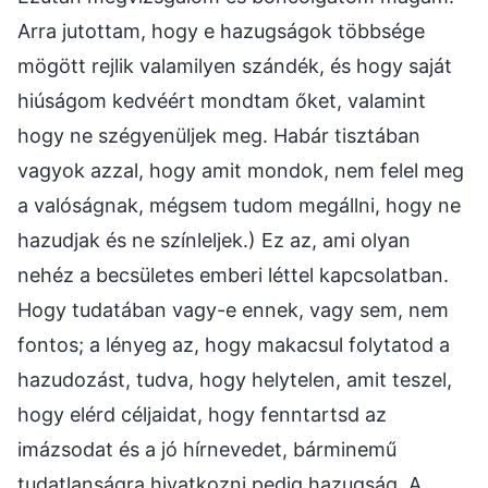
Arra jutottam, hogy e hazugságok többsége
mögött rejlik valamilyen szándék, és hogy saját
hiúságom kedvéért mondtam őket, valamint
hogy ne szégyenüljek meg. Habár tisztában
vagyok azzal, hogy amit mondok, nem felel meg
a valóságnak, mégsem tudom megállni, hogy ne
hazudjak és ne színleljek.) Ez az, ami olyan
nehéz a becsületes emberi léttel kapcsolatban.
Hogy tudatában vagy-e ennek, vagy sem, nem
fontos; a lényeg az, hogy makacsul folytatod a
hazudozást, tudva, hogy helytelen, amit teszel,
hogy elérd céljaidat, hogy fenntartsd az
imázsodat és a jó hírnevedet, bárminemű
tudatlanságra hivatkozni pedig hazugság. A