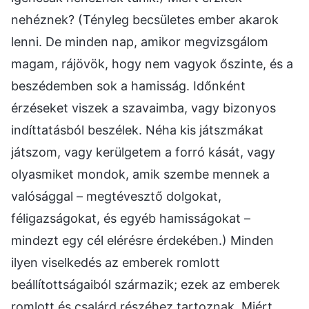
nehéznek? (Tényleg becsületes ember akarok
lenni. De minden nap, amikor megvizsgálom
magam, rájövök, hogy nem vagyok őszinte, és a
beszédemben sok a hamisság. Időnként
érzéseket viszek a szavaimba, vagy bizonyos
indíttatásból beszélek. Néha kis játszmákat
játszom, vagy kerülgetem a forró kását, vagy
olyasmiket mondok, amik szembe mennek a
valósággal – megtévesztő dolgokat,
féligazságokat, és egyéb hamisságokat –
mindezt egy cél elérésre érdekében.) Minden
ilyen viselkedés az emberek romlott
beállítottságaiból származik; ezek az emberek
romlott és csalárd részéhez tartoznak. Miért