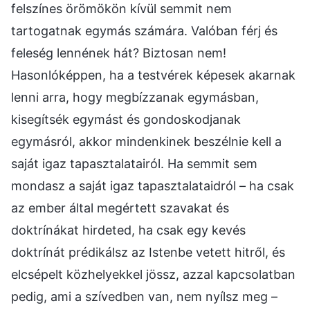
felszínes örömökön kívül semmit nem
tartogatnak egymás számára. Valóban férj és
feleség lennének hát? Biztosan nem!
Hasonlóképpen, ha a testvérek képesek akarnak
lenni arra, hogy megbízzanak egymásban,
kisegítsék egymást és gondoskodjanak
egymásról, akkor mindenkinek beszélnie kell a
saját igaz tapasztalatairól. Ha semmit sem
mondasz a saját igaz tapasztalataidról – ha csak
az ember által megértett szavakat és
doktrínákat hirdeted, ha csak egy kevés
doktrínát prédikálsz az Istenbe vetett hitről, és
elcsépelt közhelyekkel jössz, azzal kapcsolatban
pedig, ami a szívedben van, nem nyílsz meg –