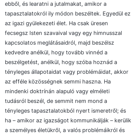
ebből, és learatni a jutalmakat, amikor a
tapasztalatokról ily módon beszéltek. Egyedül ez
az igazi gyülekezeti élet. Ha csak üresen
fecsegsz Isten szavaival vagy egy himnusszal
kapcsolatos meglátásaidról, majd beszélsz
kedvedre anélkül, hogy tovább vinnéd a
beszélgetést, anélkül, hogy szóba hoznád a
tényleges állapotaidat vagy problémáidat, akkor
az efféle közösségnek semmi haszna. Ha
mindenki doktrínán alapuló vagy elméleti
tudásról beszél, de semmit nem mond a
tényleges tapasztalatokból nyert ismeretről; és
ha – amikor az igazságot kommunikálják – kerülik
a személyes életükről, a valós problémáikról és