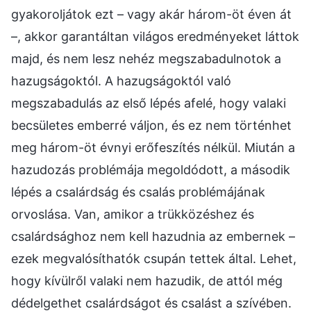
gyakoroljátok ezt – vagy akár három-öt éven át
–, akkor garantáltan világos eredményeket láttok
majd, és nem lesz nehéz megszabadulnotok a
hazugságoktól. A hazugságoktól való
megszabadulás az első lépés afelé, hogy valaki
becsületes emberré váljon, és ez nem történhet
meg három-öt évnyi erőfeszítés nélkül. Miután a
hazudozás problémája megoldódott, a második
lépés a csalárdság és csalás problémájának
orvoslása. Van, amikor a trükközéshez és
csalárdsághoz nem kell hazudnia az embernek –
ezek megvalósíthatók csupán tettek által. Lehet,
hogy kívülről valaki nem hazudik, de attól még
dédelgethet csalárdságot és csalást a szívében.