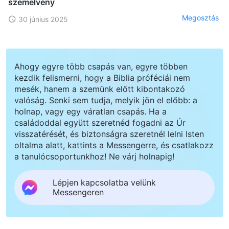
szemelvény
Megosztás
30 június 2025
Ahogy egyre több csapás van, egyre többen
kezdik felismerni, hogy a Biblia próféciái nem
mesék, hanem a szemünk előtt kibontakozó
valóság. Senki sem tudja, melyik jön el előbb: a
holnap, vagy egy váratlan csapás. Ha a
családoddal együtt szeretnéd fogadni az Úr
visszatérését, és biztonságra szeretnél lelni Isten
oltalma alatt, kattints a Messengerre, és csatlakozz
a tanulócsoportunkhoz! Ne várj holnapig!
Lépjen kapcsolatba velünk
Messengeren