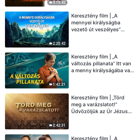
(Magyar szinkron)
3:15:42
Keresztény film | „A
mennyei királyságba
vezető út veszélyes”
(Magyar szinkron)
2:25:42
Keresztény film | „A
változás pillanata” Itt van
a menny királyságába való
belépés útja (Magyar
szinkron)
1:42:21
Keresztény film | „Törd
meg a varázslatot!”
Üdvözöljük az Úr Jézus
visszatérését (Magyar
szinkron)
2:42:31
Keresztény film | „A