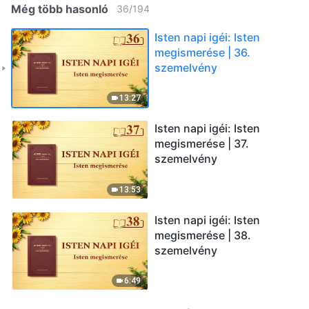
Még több hasonló
36
/
194
Isten napi igéi: Isten
megismerése | 36.
szemelvény
13:27
Isten napi igéi: Isten
megismerése | 37.
szemelvény
13:53
Isten napi igéi: Isten
megismerése | 38.
szemelvény
6:49