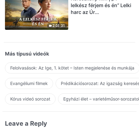
lelkész férjem és én” Lelki
harc az Úr
visszatérésének
üdvözlésekor (Magyar
2:01:31
szinkron)
Más típusú videók
Felolvasások: Az Ige, 1. kötet – Isten megjelenése és munkája
Evangéliumi filmek
Prédikációsorozat: Az igazság keresés
Kórus videó sorozat
Egyházi élet – varietéműsor-sorozato
Leave a Reply