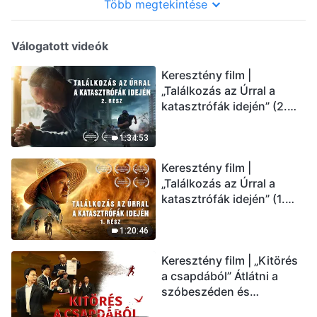
Több megtekintése
Válogatott videók
Keresztény film |
„Találkozás az Úrral a
katasztrófák idején” (2.
rész) Az utolsó napok
csapásai közelednek.
1:34:53
Hogyan juthatunk be Isten
Keresztény film |
országába? (Magyar
„Találkozás az Úrral a
szinkron)
katasztrófák idején” (1.
rész) A nagy katasztrófák
mögötti igazság sokkoló
1:20:46
lesz! (Magyar szinkron)
Keresztény film | „Kitörés
a csapdából” Átlátni a
szóbeszéden és
üdvözölni az Úr Jézust