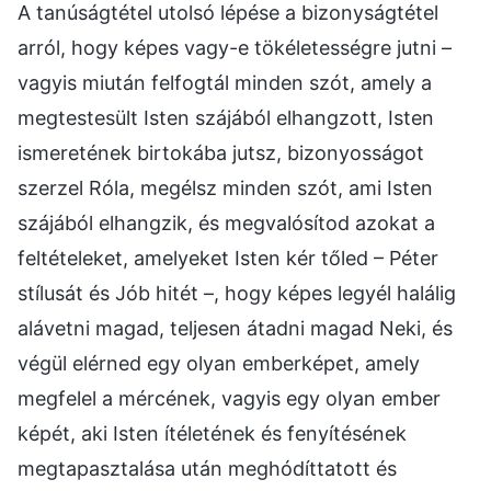
A tanúságtétel utolsó lépése a bizonyságtétel
arról, hogy képes vagy-e tökéletességre jutni –
vagyis miután felfogtál minden szót, amely a
megtestesült Isten szájából elhangzott, Isten
ismeretének birtokába jutsz, bizonyosságot
szerzel Róla, megélsz minden szót, ami Isten
szájából elhangzik, és megvalósítod azokat a
feltételeket, amelyeket Isten kér tőled – Péter
stílusát és Jób hitét –, hogy képes legyél halálig
alávetni magad, teljesen átadni magad Neki, és
végül elérned egy olyan emberképet, amely
megfelel a mércének, vagyis egy olyan ember
képét, aki Isten ítéletének és fenyítésének
megtapasztalása után meghódíttatott és