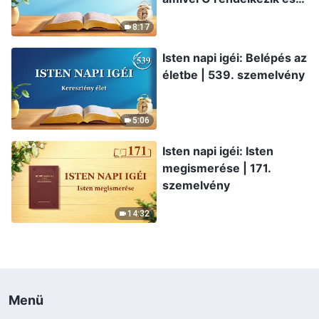
ami Ő | 245. szemelvény
8:17
Isten napi igéi: Belépés az
életbe | 539. szemelvény
5:06
Isten napi igéi: Isten
megismerése | 171.
szemelvény
14:32
Menü