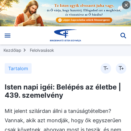
Kezdőlap
Felolvasások
Tartalom
Isten napi igéi: Belépés az életbe |
439. szemelvény
Mit jelent szilárdan állni a tanúságtételben?
Vannak, akik azt mondják, hogy ők egyszerűen
csak követnek, ahogyan most is teszik, és nem