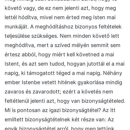
követő vagy, de ez nem jelenti azt, hogy meg
lettél hódítva, mivel nem érted meg Isten mai
munkáját. A meghódításhoz bizonyos feltételek
teljesülése szükséges. Nem minden követő lett
meghódítva, mert a szíved mélyén semmit sem
értesz abból, hogy miért kell követned a mai
Istent, és azt sem tudod, hogyan jutottál el a mai
napig, ki támogatott téged a mai napig. Néhány
ember Istenbe vetett hitének gyakorlása mindig
zavaros és zavarodott; ezért a követés nem
feltétlenül jelenti azt, hogy van bizonyságtételed.
Mi is pontosan az igazi bizonyságtétel? Az itt
említett bizonyságtételnek két része van: Az
egyik bizonyságtétel arról, hogy meg lettünk