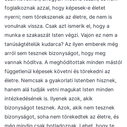
foglalkoznak azzal, hogy képesek-e életet
nyerni; nem törekszenek az életre, de nem is
vonulnak vissza. Csak azt ismerik el, hogy a
munka e szakaszát Isten végzi. Vajon ez nem a
tanúságtételük kudarca? Az ilyen emberek még
arról sem tesznek bizonyságot, hogy meg
vannak hódítva. A meghódítottak minden mástól
függetlenül képesek követni és törekedni az
életre. Nemcsak a gyakorlati Istenben hisznek,
hanem alá tudják vetni magukat Isten minden
intézkedésének is. Ilyenek azok, akik
bizonyságot tesznek. Azok, akik nem tesznek
bizonyságot, soha nem törekedtek az életre, és
még mindig csak botladoznak. Lehet, hogy te