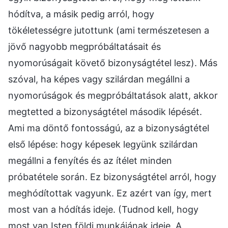
hódítva, a másik pedig arról, hogy
tökéletességre jutottunk (ami természetesen a
jövő nagyobb megpróbáltatásait és
nyomorúságait követő bizonyságtétel lesz). Más
szóval, ha képes vagy szilárdan megállni a
nyomorúságok és megpróbáltatások alatt, akkor
megtetted a bizonyságtétel második lépését.
Ami ma döntő fontosságú, az a bizonyságtétel
első lépése: hogy képesek legyünk szilárdan
megállni a fenyítés és az ítélet minden
próbatétele során. Ez bizonyságtétel arról, hogy
meghódítottak vagyunk. Ez azért van így, mert
most van a hódítás ideje. (Tudnod kell, hogy
most van Isten földi munkájának ideje. A