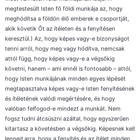
megtestesült Isten fő földi munkája az, hogy
meghódítsa a földön élő emberek e csoportját,
akik követik Őt az ítéleten és a fenyítésen
keresztül.) Az, hogy képes vagy-e bizonyságot
tenni arról, hogy meg vagy hódítva, nemcsak
attól függ, hogy képes vagy-e a végsőkig
követni, hanem – ami ennél is fontosabb – attól,
hogy Isten munkájának minden egyes lépését
megtapasztalva képes vagy-e Isten fenyítésének
és ítéletének valódi megértésére, és hogy
valóban felfogod-e mindezt a munkát. Nem
fogsz tudni átcsúszni azáltal, hogy egyszerűen
kitartasz a követésben a végsőkig. Képesnek kell
lenned arra, hogy a fenyítés és az ítélet minden